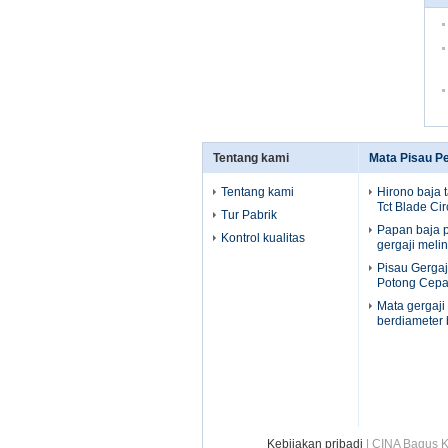
Tentang kami
Mata Pisau 
Tentang kami
Hirono baja 
Tct Blade Ci
Tur Pabrik
Papan baja 
Kontrol kualitas
gergaji meli
Pisau Gergaj
Potong Cepa
Mata gergaji
berdiameter 
Kebijakan pribadi
| CINA Bagus K