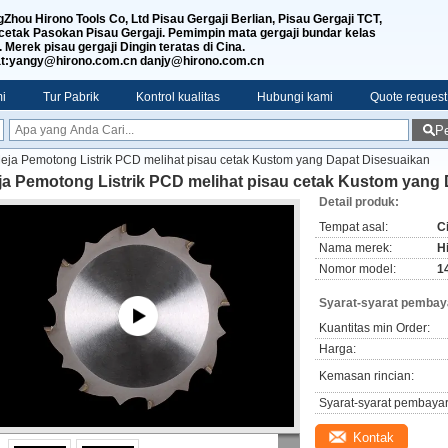
Zhou Hirono Tools Co, Ltd Pisau Gergaji Berlian, Pisau Gergaji TCT,
etak Pasokan Pisau Gergaji. Pemimpin mata gergaji bundar kelas
. Merek pisau gergaji Dingin teratas di Cina.
t:yangy@hirono.com.cn danjy@hirono.com.cn
i
Tur Pabrik
Kontrol kualitas
Hubungi kami
Quote request
Pe
eja Pemotong Listrik PCD melihat pisau cetak Kustom yang Dapat Disesuaikan
ja Pemotong Listrik PCD melihat pisau cetak Kustom yang
Detail produk:
Tempat asal:
C
Nama merek:
H
Nomor model:
1
Syarat-syarat pembay
Kuantitas min Order:
Harga:
Kemasan rincian:
Syarat-syarat pembaya
Kontak