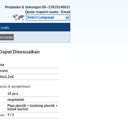
Penjualan & dukungan
86--13819146831
Quote request suatu
-
Email
Select Language
 suatu
ncarian
 Dapat Disesuaikan
ina
irono
40x2.2x8
aran & pengiriman:
10 pcs
negotiable
Pipa plastik + kantong plastik +
kotak karton
ran:
T / T