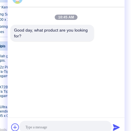
or Kerucut PCD
ng Saw Blades yang tahan panas Untuk
10:45 AM
00 x 1,8 x 5
ing Saw Blade / laminasi cutting
Good day, what product are you looking 
des
for?
ipis
Hubungi kami
lah gergaji
Hubungi kami
pis.
Permintaan
2z Pisau
Penawaran
a-Tipis |
E-Mail
ogam Kerf
peta situs
X72Bilah
a Tipis |
ogam Kerf
ltra Tipis
mendinginkan
5 x 0,8 x
s Co.,Ltd. All Rights Reserved.