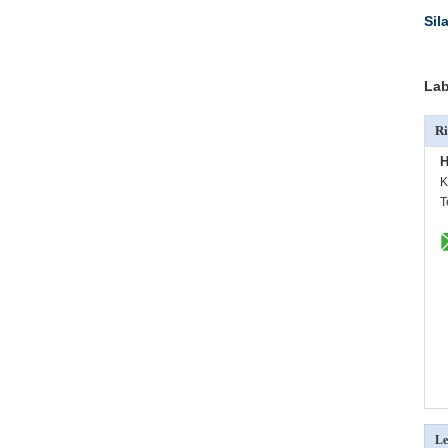
Sil
Lab
Ri
H
K
T
Le