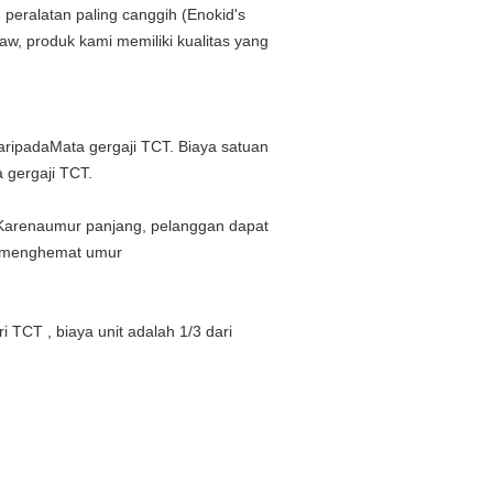
ralatan paling canggih (Enokid's
, produk kami memiliki kualitas yang
daripada
Mata gergaji TCT. Biaya satuan
a gergaji TCT.
(Karena
umur panjang, pelanggan dapat
t menghemat umur
 TCT , biaya unit adalah 1/3 dari