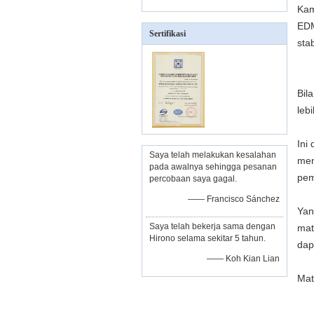
Kam
EDM
Sertifikasi
stab
Bil
leb
Ini
Saya telah melakukan kesalahan
men
pada awalnya sehingga pesanan
pem
percobaan saya gagal.
—— Francisco Sánchez
Yan
Saya telah bekerja sama dengan
mat
Hirono selama sekitar 5 tahun.
dap
—— Koh Kian Lian
Mat