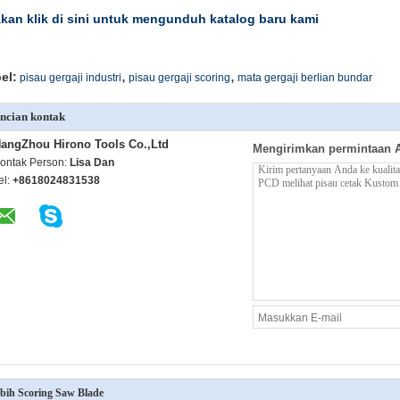
akan klik di sini untuk mengunduh katalog baru kami
,
,
el:
pisau gergaji industri
pisau gergaji scoring
mata gergaji berlian bundar
ncian kontak
angZhou Hirono Tools Co.,Ltd
Mengirimkan permintaan 
ontak Person:
Lisa Dan
el:
+8618024831538
bih Scoring Saw Blade