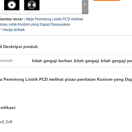
Gambar besar :
Meja Pemotong Listrik PCD melihat
pisau cetak Kustom yang Dapat Disesuaikan
Harga terbaik
il Deskripsi produk
bilah gergaji berlian
bilah gergaji
bilah gergaji p
nyoroti:
,
,
a Pemotong Listrik PCD melihat pisau penilaian Kustom yang Da
sifikasi:
x2.2x8