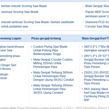
berlian industri Scoring Saw Blade
Bilah Gergaji Sk
laminasi Scoring Saw Blade
Papan MDF Scori
penilaian panel 1
industri laminasi Scoring Saw Blade / berlian sawblade
Diamond PCD Scor
untuk portablee saw
Circular Saw Bla
Pemotong Logam
Pisau gergaji terbang
Mata Gergaji Kerf T
tahan karat khusus
Custom Flying Saw Blade
360*2.0*1.7*80z Bi
rcular Saw
Untuk Potong Pipa
melingkar sangat ti
Berkecepatan Tinggi
pemotong pisau
285*1.5*1.25*32*7
ngkar
Mata Gergaji Circular Custom
Gergaji Bundar Ultr
Milling 355mm Untuk
Pisau Pemotong L
i Dingin Seri
Pemotongan Pipa
Tipis Presisi
t Hirono
Mata Gergaji Terbang 560mm
250X1.2X1.05X32
 dingin
Untuk Pemotongan Pipa
Gergaji Bundar Ultr
besar
Dengan Ujung SKS51 Ceratizt
Pisau Pemotong L
Tipis Presisi
Mata Gergaji Terbang 350mm
Untuk Pemotongan Pipa
SKS Jepang Steel U
SKS51 Ujung Ceratizit
Kerf Saw Blades 
Cembung Piring 20
80P
ualitas Mata Pisau Pemotong Logam pemasok. © 2012 - 2026 HangZhou Hirono Tool