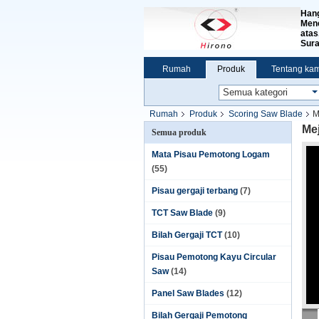
Hang
Menc
atas
Sura
Rumah
Produk
Tentang kam
Rumah
Produk
Scoring Saw Blade
M
Me
Semua produk
Mata Pisau Pemotong Logam
(55)
Pisau gergaji terbang
(7)
TCT Saw Blade
(9)
Bilah Gergaji TCT
(10)
Pisau Pemotong Kayu Circular
Saw
(14)
Panel Saw Blades
(12)
Bilah Gergaji Pemotong