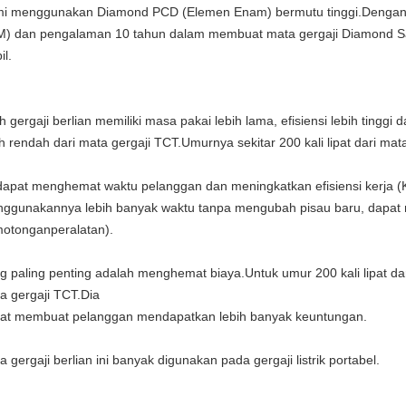
i menggunakan Diamond PCD (Elemen Enam) bermutu tinggi.Dengan pe
) dan pengalaman 10 tahun dalam membuat mata gergaji Diamond Saw
il.
ah gergaji berlian memiliki masa pakai lebih lama, efisiensi lebih tinggi 
ih rendah dari mata gergaji TCT.
Umurnya sekitar 200 kali lipat dari mat
 dapat menghemat waktu pelanggan dan meningkatkan efisiensi kerja 
ggunakannya lebih banyak waktu tanpa mengubah pisau baru, dapa
otongan
peralatan).
g paling penting adalah menghemat biaya.Untuk umur 200 kali lipat dari
a gergaji TCT.Dia
at membuat pelanggan mendapatkan lebih banyak keuntungan.
a gergaji berlian ini banyak digunakan pada gergaji listrik portabel.