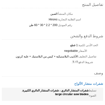
تفاصيل المنتج
مكان المنشأ:
الصين
اسم العلامة التجارية:
Hirono
رقم الموديل:
200 * 2.2 * 30 * 60 طن
شروط الدفع والشحن
الحد الأدنى لكمية:
1 قطع
الأسعار:
negotiable
تفاصيل التغليف:
الأنابيب البلاستيكية + كيس من البلاستيك + علبة كرتون
شروط الدفع:
T / T.
وصف
شفرات منشار الألواح
شفرات المنشار الدائري ، شفرات المنشار الدائري الكبيرة
تسليط
,
large circular saw blades
الضوء: