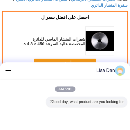
شفرة المنشار الدائري
احصل على افضل سعر ل
شفرات المنشار الماسي للدائرة
المخصصة عالية السرعة 450 × 4.8 ×
72 × 60 طن
استمر
Lisa Dan
شفرات منشار الألواح
أكثر
5:01 AM
Good day, what product are you looking for?
المنشار
شفرات المنشار
14 بوصة لوحة فنية
4.8mm الصلب لوحة
أداة شفرا
 الماس
الماسي للدائرة
رأى ريش الماس
مناشير أداة مع
الص
المخصصة عالية
أدوات Sawblade
الماس نصائح عالية
السرعة 450 × 4.8
مع فتحة
الأداء
× 72 × 60 طن