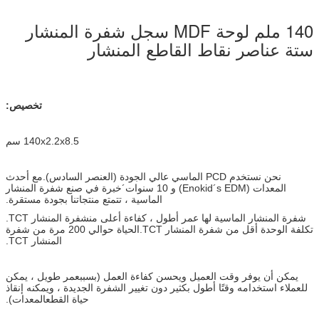
140 ملم لوحة MDF سجل شفرة المنشار
ستة عناصر نقاط القاطع المنشار
تخصيص:
140x2.2x8.5 سم
نحن نستخدم PCD الماسي عالي الجودة (العنصر السادس).مع أحدث
المعدات (Enokid´s EDM) و 10 سنوات´
خبرة في صنع شفرة المنشار
الماسية ، تتمتع منتجاتنا بجودة مستقرة.
شفرة المنشار الماسية لها عمر أطول ، كفاءة أعلى من
شفرة المنشار TCT.
تكلفة الوحدة أقل من شفرة المنشار TCT.
الحياة حوالي 200 مرة من شفرة
المنشار TCT.
يمكن أن يوفر وقت العميل ويحسن كفاءة العمل (بسبب
عمر طويل ، يمكن
للعملاء استخدامه وقتًا أطول بكثير دون تغيير الشفرة الجديدة ، ويمكنه إنقاذ
حياة القطع
المعدات).