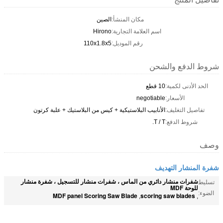
مكان المنشأ:
الصين
اسم العلامة التجارية:
Hirono
رقم الموديل:
110x1.8x5
شروط الدفع والشحن
الحد الأدنى لكمية:
10 قطع
الأسعار:
negotiable
تفاصيل التغليف:
الأنابيب البلاستيكية + كيس من البلاستيك + علبة كرتون
شروط الدفع:
T / T.
وصف
شفرة المنشار التهديف
شفرات منشار دائري من الماس ، شفرات منشار للتسجيل ، شفرة منشار
تسليط
للوحة MDF
الضوء:
MDF panel Scoring Saw Blade
scoring saw blades
,
,