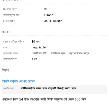
উৎপত্তি স্থল:
চীন
পরিচিতিমুলক নাম:
Hirono
মডেল নম্বার:
350x3.5x80P
প্রদান
ন্যূনতম চাহিদার পরিমাণ:
10 খানা
মূল্য:
negotiable
প্যাকেজিং বিবরণ:
প্লাস্টিকের পাইপ + প্লাস্টিকের ব্যাগ + শক্ত কাগজের ক্ষেত্রে
পরিশোধের শর্ত:
টি / টি
বিবরণ
টিসিটি সার্কুলার দেখেছি ব্লেডস
কার্বাইড সার্কুলার করাত ব্লেড
ধাতু কাটা বিজ্ঞপ্তি করাত ব্লেড
লক্ষণীয় করা:
,
এসকেএস স্টিল 14 ইঞ্চি পুনঃপ্রেরণকারী টিটিটি সার্কুলার সো ব্লেড 350 মিমি