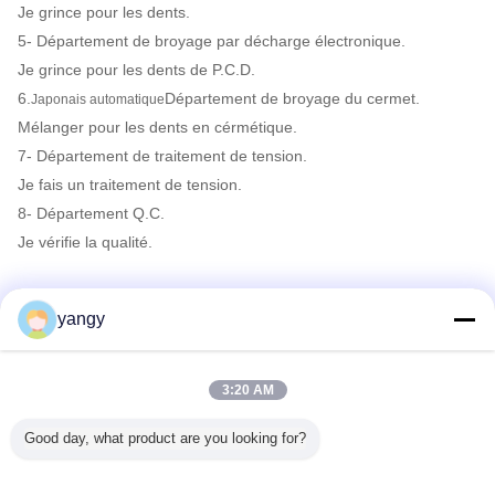
Je grince pour les dents.
5- Département de broyage par décharge électronique.
Je grince pour les dents de P.C.D.
6.
Département de broyage du cermet.
Japonais automatique
Mélanger pour les dents en cérmétique.
7- Département de traitement de tension.
Je fais un traitement de tension.
8- Département Q.C.
Je vérifie la qualité.
OEM/ODM
yangy
Nous avons la machine d'inscription de laser de sorte que nous
puissions fournir le service d'OEM à notre client. Également nous
avons notre propre marque telle que « KOBAYASHI » qui est bien
3:20 AM
connu en Asie du Sud-Est.
R&D
Good day, what product are you looking for?
Notre conception de deparment de R&D non seulement et
recherchent la plus nouvelle lame de scies mais donnent