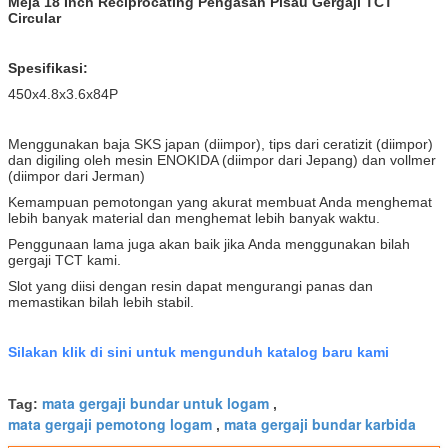
Meja 18 Inch Reciprocating Pengasah Pisau Gergaji TCT
Circular
Spesifikasi:
450x4.8x3.6x84P
Menggunakan baja SKS japan (diimpor), tips dari ceratizit (diimpor)
dan digiling oleh mesin ENOKIDA (diimpor dari Jepang) dan vollmer
(diimpor dari Jerman)
Kemampuan pemotongan yang akurat membuat Anda menghemat
lebih banyak material dan menghemat lebih banyak waktu.
Penggunaan lama juga akan baik jika Anda menggunakan bilah
gergaji TCT kami.
Slot yang diisi dengan resin dapat mengurangi panas dan
memastikan bilah lebih stabil.
Silakan klik di sini untuk mengunduh katalog baru kami
mata gergaji bundar untuk logam
Tag:
,
mata gergaji pemotong logam
mata gergaji bundar karbida
,