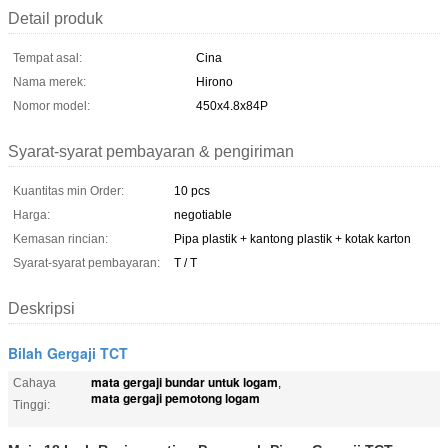
Detail produk
Tempat asal:
Cina
Nama merek:
Hirono
Nomor model:
450x4.8x84P
Syarat-syarat pembayaran & pengiriman
Kuantitas min Order:
10 pcs
Harga:
negotiable
Kemasan rincian:
Pipa plastik + kantong plastik + kotak karton
Syarat-syarat pembayaran:
T / T
Deskripsi
Bilah Gergaji TCT
mata gergaji bundar untuk logam
Cahaya
,
mata gergaji pemotong logam
Tinggi: