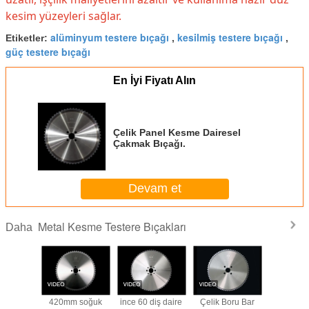
kesim yüzeyleri sağlar.
alüminyum testere bıçağı
kesilmiş testere bıçağı
Etiketler:
,
,
güç testere bıçağı
En İyi Fiyatı Alın
Çelik Panel Kesme Dairesel
Çakmak Bıçağı.
Devam et
Metal Kesme Testere Bıçakları
Daha
 Kesme
420mm soğuk
ince 60 diş daire
Çelik Boru Bar
Alüminyu