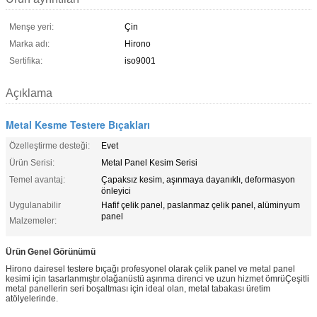
Menşe yeri:
Çin
Marka adı:
Hirono
Sertifika:
iso9001
Açıklama
Metal Kesme Testere Bıçakları
Özelleştirme desteği:
Evet
Ürün Serisi:
Metal Panel Kesim Serisi
Temel avantaj:
Çapaksız kesim, aşınmaya dayanıklı, deformasyon
önleyici
Uygulanabilir
Hafif çelik panel, paslanmaz çelik panel, alüminyum
panel
Malzemeler:
Ürün Genel Görünümü
Hirono dairesel testere bıçağı profesyonel olarak çelik panel ve metal panel
kesimi için tasarlanmıştır.olağanüstü aşınma direnci ve uzun hizmet ömrüÇeşitli
metal panellerin seri boşaltması için ideal olan, metal tabakası üretim
atölyelerinde.