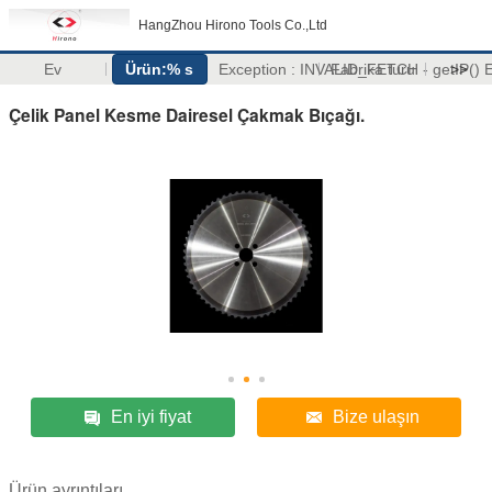
HangZhou Hirono Tools Co.,Ltd
Ev
Ürün:% s
Exception : INVALID_FETCH - getIP(
Fabrika turu
>>
Çelik Panel Kesme Dairesel Çakmak Bıçağı.
En iyi fiyat
Bize ulaşın
Ürün ayrıntıları