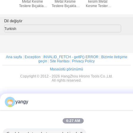
Testere
Metal Kesme
Metal Kesme
kesim Metal
Metal 
ağı
Testere Bıçakları
Testere Bıçakları
Kesme Testere
Testere Bı
Sermet uçlu, Özel
460mm Atma tipi
Bıçakları /
Kaplama ISO9001
endüstriyel testere
bıçağı 285mm
Dil değiştir
2.0mm
Turkish
Ana sayfa
|
Exception : INVALID_FETCH - getIP() ERROR
|
Bizimle iletişime
geçin
|
Site Haritası
|
Privacy Policy
Masaüstü görünümü
Copyright © 2012 - 2026 HangZhou Hirono Tools Co.,Ltd.
All rights reserved.
yangy
6:27 AM