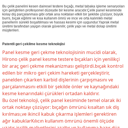
Bu çelik panelini kesen dairesel testere bıçağı, metal tabaka işleme senaryoları
için geliştirilen profesyonel düzeyde bir kesme aracıdır.Çelik panel kesiminde
kolay diş parçalanması gibi ortak ana noktaları etkili bir şekilde çözüyor, büyük
burrs, bıçak eğilimi ve kısa kullanım ömrü ve ince ve orta kalınlıklı metal
panellerin sürekli boşaltılması ve hassas kesimi için uygundur.Yaprak metal
üretimi tarafından yaygın olarak güvenilir, çelik yapı ve metal dolap üretimi
müşterileri.
Patentli geri çekilme kesme teknolojisi
Panel kesme geri çekme teknolojisinin mucidi olarak,
Hirono çelik panel kesme testere bıçakları için yenilikçi
bir araç geri çekme mekanizması geliştirdi.bıçak kontrol
edilen bir mikro geri çekim hareketi gerçekleştirir,
panelden çıkarken karbid dişlerinin çarpışmasını ve
parçalanmasını etkili bir şekilde önler ve kaynağındaki
kesme kenarındaki çürükleri ortadan kaldırır.
Bu özel teknoloji, çelik panel kesiminde temel olarak iki
ortak noktayı çözüyor: bıçağın ömrünü kısaltan sık diş
kırılması,ve ikincil kabuk çıkarma işlemleri gerektiren
ağır kabuklarKılıcın kullanım ömrünü önemli ölçüde
uzatır, işçilik maliyetlerini azaltır ve kullanıma hazır düz