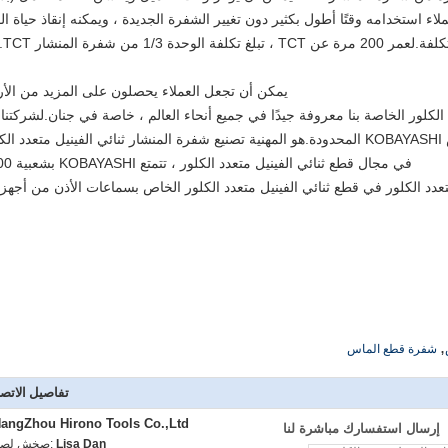
ء استخدامه وقتًا أطول بكثير دون تغيير الشفرة الجديدة ، ويمكنه إنقاذ حياة ا
المعدات).النق
يمكن أن تجعل العملاء يحصلون على المزيد من الأرب
الكلور الخاصة بنا معروفة جيدًا في جميع أنحاء العالم ، خاصة في جنان.لشركتنا 
لور.
في مجال قطع ثنائي الفينيل متعدد الكلور ، تتمتع KOBAYASHI بشعبية 100٪.
عدد الكلور في قطع ثنائي الفينيل متعدد الكلور الخاص بسماعات الأذن من أجهز
,
شفرة قطع الماس
تفاصيل الاتص
angZhou Hirono Tools Co.,Ltd
إرسال استفسارك مباشرة لنا
Lisa Dan
اتصل شخص