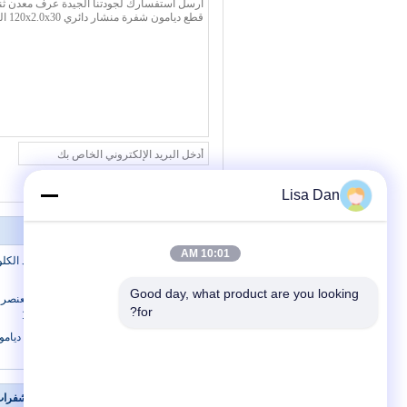
Lisa Dan
10:01 AM
12 بوصة طاولة شحذ ثنائي الفينيل متعدد الكل
شفرة المنشار الدائري
Good day, what product are you looking 
مخصص PCD الماس عالية الجودة مع الع
for?
شفرة المنشار الدائري 120x2.0x30mm
120mm عالية الجودة ال
PCB قطع المنشار بليد
معلومات عنا
شفرات 