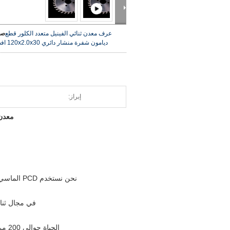
عرف معدن ثنائي الفينيل متعدد الكلور قطع
صو
ديامون شفرة منشار دائري 120x2.0x30
اف
إبراز:
معدن ث
نحن نستخدم PCD الماسي عالي الجودة (العنصر السادس).مع أحدث المعدات (Enokid´s EDM) و 10 سنوات´
في مجال ثنائ
الحياة حوالي 200 مرة من شفرة المنشار TCT.يمكن أن يوفر وقت العميل ويحسن كفاءة العمل (بسبب