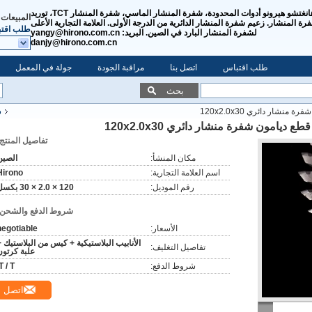
هانغتشو هيرونو أدوات المحدودة، شفرة المنشار الماسي، شفرة المنشار TCT، توريد
المبيعات 
رة المنشار. زعيم شفرة المنشار الدائرية من الدرجة الأولى. العلامة التجارية الأعلى
طلب اقت
لشفرة المنشار البارد في الصين. البريد: yangy@hirono.com.cn
danjy@hirono.com.cn
طلب اقتباس
اتصل بنا
مراقبة الجودة
جولة في المعمل
بحث
شار دائري 120x2.0x30
ش
ديامون شفرة منشار دائري 120x2.0x30
تفاصيل المنتج:
مكان المنشأ:
الصين
اسم العلامة التجارية:
Hirono
رقم الموديل:
120 × 2.0 × 30 بكسل
شروط الدفع والشحن:
الأسعار:
negotiable
الأنابيب البلاستيكية + كيس من البلاستيك +
تفاصيل التغليف:
علبة كرتون
شروط الدفع:
T / T.
اتصل