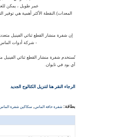
عمر طويل ، يمكن للعملا
إن شفرة منشار القطع ثنائي الفينيل متعدد 
- شركة أدوات الماس KOBAYASHI المحدودة.هو المهنية تصنيع شفرة المنشار ثنائي الفينيل متعدد الك
تُستخدم شفرة منشار القطع ثنائي الفينيل مت
آي بود في تايوان.
الرجاء النقر هنا لتنزيل الكتالوج الجديد
,
بطاقة:
شفرة حافة الماس
سكاكين شفرة الماس