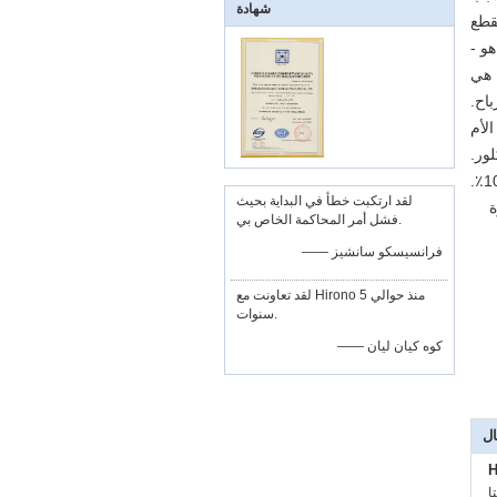
شهادة
لقطع
طة الأكثر أهمية هي توفير التكلفة.لعمر 200 مرة عن TCT ، تبلغ تكلفة الوحدة 1/3 من شفرة المنشار TCT.هو -
هي
اح.
الأم
لقد ارتكبت خطأ في البداية بحيث
ة
فشل أمر المحاكمة الخاص بي.
—— فرانسيسكو سانشيز
لقد تعاونت مع Hirono منذ حوالي 5
سنوات.
—— كوه كيان ليان
ال
H
: