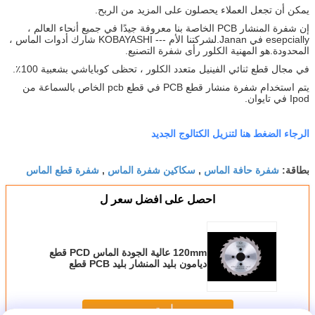
يمكن أن تجعل العملاء يحصلون على المزيد من الربح.
إن شفرة المنشار PCB الخاصة بنا معروفة جيدًا في جميع أنحاء العالم ،
esepcially في Janan.لشركتنا الأم --- KOBAYASHI شارك أدوات الماس ،
المحدودة.هو المهنية الكلور رأى شفرة التصنيع.
في مجال قطع ثنائي الفينيل متعدد الكلور ، تحظى كوباياشي بشعبية 100٪.
يتم استخدام شفرة منشار قطع PCB في قطع pcb الخاص بالسماعة من
Ipod في تايوان.
الرجاء الضغط هنا لتنزيل الكتالوج الجديد
شفرة حافة الماس
سكاكين شفرة الماس
شفرة قطع الماس
بطاقة:
,
,
احصل على افضل سعر ل
120mm عالية الجودة الماس PCD قطع
ديامون بليد المنشار بليد PCB قطع
المنشار بليد
استمر