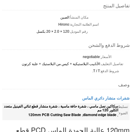
تفاصيل المنتج
مكان المنشأ:
الصين
اسم العلامة التجارية:
Hirono
رقم الموديل:
120 × 2.0 × 20 بكسل
شروط الدفع والشحن
الأسعار:
negotiable
تفاصيل التغليف:
الأنابيب البلاستيكية + كيس من البلاستيك + علبة كرتون
شروط الدفع:
T / T.
وصف
شفرات منشار دائري الماس
سكاكين نصل ماسي ، شفرة حافة ماسية ، شفرة منشار قطع ثنائي الفينيل متعدد
تسليط
الكلور 120 مم
الضوء:
120mm PCB Cutting Saw Blade
diamond edge blade
,
,
120mm عالية الجودة الماس PCD قطع