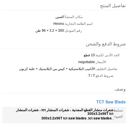
تفاصيل المنتج
مكان المنشأ:
الصين
اسم العلامة التجارية:
Hirono
رقم الموديل:
300 × 3.2 × 96 طن
شروط الدفع والشحن
الحد الأدنى لكمية:
10 قطع
الأسعار:
negotiable
تفاصيل التغليف:
الأنابيب البلاستيكية + كيس من البلاستيك + علبة كرتون
شروط الدفع:
T / T.
وصف
TCT Saw Blade
شفرات منشار القطع المعدنية ، شفرات المنشار tct ، شفرات المنشار
تسليط
300x3.2x96T tct
الضوء:
300x3.2x96T tct saw blades
tct saw blades
,
,