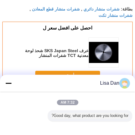
شفرات منشار دائري
شفرات منشار قطع المعادن
بطاقة:
,
,
شفرات منشار تكت
احصل على افضل سعر ل
عرف SKS Japan Steel شحذ لوحة
معدنية TCT شفرات المنشار
300x3.2x2.2x30x96T
استمر
Lisa Dan
TCT Saw Blade
أكثر
7:32 AM
Good day, what product are you looking for?
أقصى إلى 1500 مم
عرف SKS Japan
عرف SKS Japan
عرف SKS Japan
عر
بير نصل
Steel شحذ لوحة
Steel Diamond
Steel و Ceratizit
اقة النحاس
معدنية TCT شفرات
Blades Blades
Tips شحذ لوح
شفرات ا