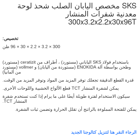
SKS مخصص اليابان الصلب شحذ لوحة
معدنية شفرات المنشار
300x3.2x2.2x30x96T
تخصيص:
300 × 3.2 × 2.2 × 30 × 96 طن
باستخدام فولاذ SKS الياباني (مستورد) ، أطراف من ceratizit (مستورد)
وطحن بواسطة آلة ENOKIDA (مستوردة من اليابان) و vollmer (مستورد
من ألمانيا)
قدرة القطع الدقيقة تجعلك توفر المزيد من المواد وتوفر المزيد من الوقت.
يمكن لشفرة المنشار TCT قطع الألواح الخشبية واللوحات الأخرى.
سيكون الاستخدام لفترة طويلة أيضًا على ما يرام إذا كنت تستخدم شفرة
المنشار TCT.
يمكن للفتحة المملوءة بالراتنج أن تقلل الحرارة وتضمن ثبات الشفرة.
الرجاء النقر هنا لتنزيل كتالوجنا الجديد