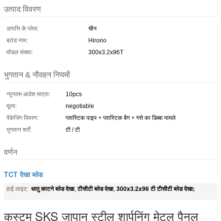
उत्पाद विवरण
उत्पत्ति के प्लेस:
चीन
ब्रांड नाम:
Hirono
मॉडल संख्या:
300x3.2x96T
भुगतान & नौवहन नियमों
न्यूनतम आदेश मात्रा:
10pcs
मूल्य:
negotiable
पैकेजिंग विवरण:
प्लास्टिक पाइप + प्लास्टिक बैग + गत्ते का डिब्बा मामले
भुगतान शर्तें:
टी / टी
वर्णन
TCT देखा ब्लेड
धातु काटने ब्लेड देखा
टीसीटी ब्लेड देखा
300x3.2x96 टी टीसीटी ब्लेड देखा;
हाई लाइट:
,
,
कस्टम SKS जापान स्टील शार्पनिंग मेटल पैनल