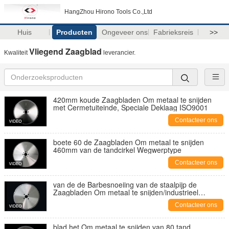
HangZhou Hirono Tools Co.,Ltd
Huis
Producten
Ongeveer ons
Fabrieksreis
>>
Vliegend Zaagblad
Kwaliteit
leverancier.
420mm koude Zaagbladen Om metaal te snijden
met Cermetuiteinde, Speciale Deklaag ISO9001
Contacteer ons
boete 60 de Zaagbladen Om metaal te snijden
460mm van de tandcirkel Wegwerptype
Contacteer ons
van de de Barbesnoeiing van de staalpijp de
Zaagbladen Om metaal te snijden/industrieel
zaagblad 285mm 2.0mm
Contacteer ons
blad het Om metaal te snijden van 80 tand