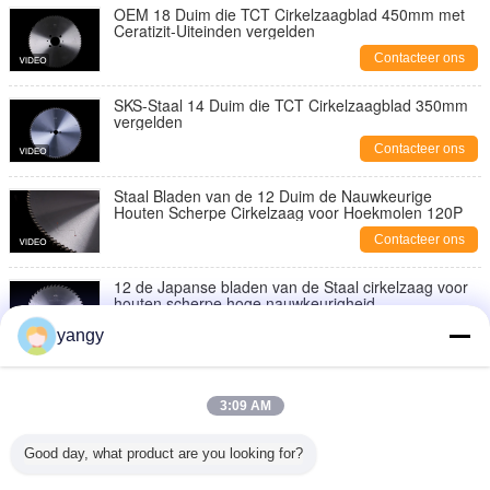
OEM 18 Duim die TCT Cirkelzaagblad 450mm met
Ceratizit-Uiteinden vergelden
Contacteer ons
SKS-Staal 14 Duim die TCT Cirkelzaagblad 350mm
vergelden
Contacteer ons
Staal Bladen van de 12 Duim de Nauwkeurige
Houten Scherpe Cirkelzaag voor Hoekmolen 120P
Contacteer ons
12 de Japanse bladen van de Staal cirkelzaag voor
houten scherpe hoge nauwkeurigheid
Contacteer ons
yangy
TCT Snijmachine Houten Scherpe Cirkelzaag het
Bladoem van de Bladen/12 Duim Zaag
3:09 AM
Contacteer ons
Good day, what product are you looking for?
Het Bladhulponderdelen 305mm van de staal Houten
Scherpe Cirkelzaag met Ceratizit-Uiteinden