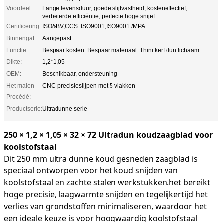
Voordeel:
Lange levensduur, goede slijtvastheid, kosteneffectief,
verbeterde efficiëntie, perfecte hoge snijef
Certificering:
ISO&BV,CCS .ISO9001,ISO9001 /MPA
Binnengat:
Aangepast
Functie:
Bespaar kosten. Bespaar materiaal. Thini kerf dun lichaam
Dikte:
1,2*1,05
OEM:
Beschikbaar, ondersteuning
Het malen
CNC-precisieslijpen met 5 vlakken
Procédé:
Productserie:
Ultradunne serie
250 × 1,2 × 1,05 × 32 × 72 Ultradun koudzaagblad voor
koolstofstaal
Dit 250 mm ultra dunne koud gesneden zaagblad is
speciaal ontworpen voor het koud snijden van
koolstofstaal en zachte stalen werkstukken.het bereikt
hoge precisie, laagwarmte snijden en tegelijkertijd het
verlies van grondstoffen minimaliseren, waardoor het
een ideale keuze is voor hoogwaardig koolstofstaal