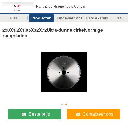
HangZhou Hirono Tools Co.,Ltd
Huis
Producten
Ongeveer ons
Fabrieksreis
>>
250X1.2X1.05X32X72Ultra-dunne cirkelvormige
zaagbladen.
Beste prijs
Contacteer ons