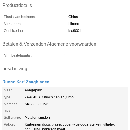
Productdetails
Plaats van herkomst:
China
Merknaam:
Hirono
Certificering:
iso9001
Betalen & Verzenden Algemene voorwaarden
Min. bestelaantal:
/
beschrijving
Dunne Kerf-Zaagbladen
Maat:
Aangepast
type:
ZAAGBLAD,machineblad,turbo
Materiaal
SKS51 80Crv2
mes:
Sollicitatie:
Metalen snijden
Pakket:
Kartonnen doos, plastic doos, witte doos, sterke multiplex
behuizing, papieren kaart