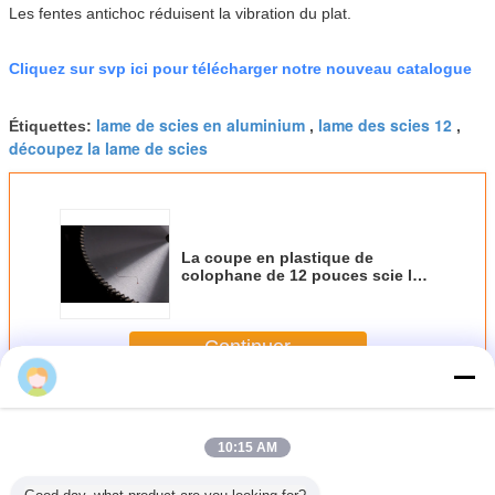
Les fentes antichoc réduisent la vibration du plat.
Cliquez sur svp ici pour télécharger notre nouveau catalogue
lame de scies en aluminium
lame des scies 12
Étiquettes:
,
,
découpez la lame de scies
La coupe en plastique de
colophane de 12 pouces scie le
coupeur de CTT de lame avec la
fente antichoc
Continuer
La coupe en plastique scie la lame
Plus
10:15 AM