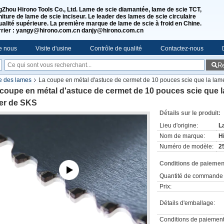
Zhou Hirono Tools Co., Ltd. Lame de scie diamantée, lame de scie TCT,
niture de lame de scie inciseur. Le leader des lames de scie circulaire
ualité supérieure. La première marque de lame de scie à froid en Chine.
rier : yangy@hirono.com.cn danjy@hirono.com.cn
e nous
Visite d'usine
Contrôle de qualité
Contactez-nous
R
e des lames
La coupe en métal d'astuce de cermet de 10 pouces scie que la lame
coupe en métal d'astuce de cermet de 10 pouces scie que la
ier de SKS
Détails sur le produit:
Lieu d'origine:
L
Nom de marque:
H
Numéro de modèle:
2
Conditions de paiement
Quantité de commande 
Prix:
Détails d'emballage:
Conditions de paiement