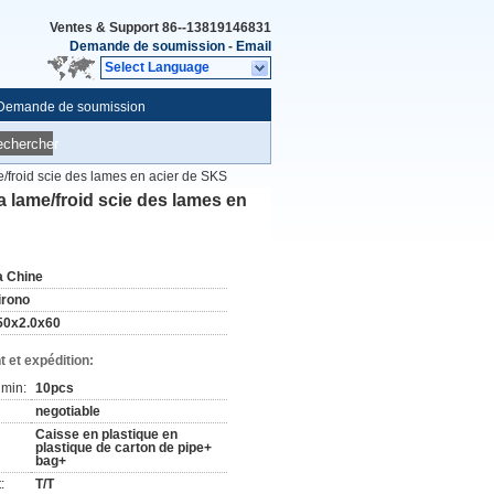
Ventes & Support
86--13819146831
Demande de soumission
-
Email
Select Language
Demande de soumission
echercher
/froid scie des lames en acier de SKS
 lame/froid scie des lames en
a Chine
irono
50x2.0x60
 et expédition:
min:
10pcs
negotiable
Caisse en plastique en
plastique de carton de pipe+
bag+
:
T/T