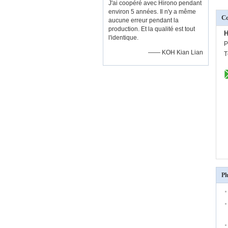
J'ai coopéré avec Hirono pendant
environ 5 années. Il n'y a même
C
aucune erreur pendant la
production. Et la qualité est tout
H
l'identique.
P
—— KOH Kian Lian
T
Pl