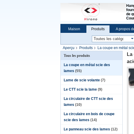
Hang
four
de q
Cour
Maison
Produits
A propos d
Aperçu
Produits
La coupe en métal sci
La 
Tous les produits
ac
La coupe en métal scie des
lames
(55)
Lame de scie volante
(7)
Le CTT scie la lame
(9)
La circulaire de CTT scie des
lames
(10)
La circulaire en bois de coupe
scie des lames
(14)
Le panneau scie des lames
(12)