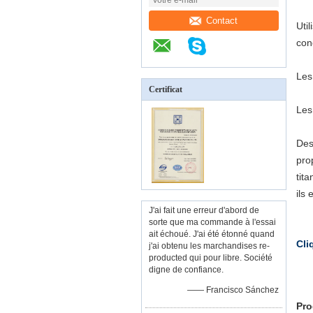
Contact
Uti
con
Les
Certificat
Les
Des
pro
tit
ils
J'ai fait une erreur d'abord de
sorte que ma commande à l'essai
ait échoué. J'ai été étonné quand
Cli
j'ai obtenu les marchandises re-
producted qui pour libre. Société
digne de confiance.
—— Francisco Sánchez
Pro