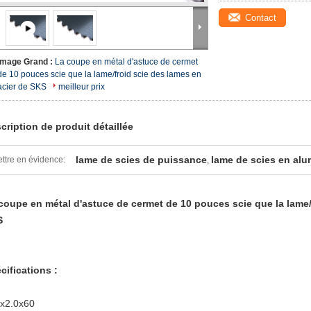
Contact
Image Grand :
La coupe en métal d'astuce de cermet
de 10 pouces scie que la lame/froid scie des lames en
acier de SKS
meilleur prix
cription de produit détaillée
lame de scies de puissance
lame de scies en al
ttre en évidence:
,
coupe en métal d'astuce de cermet de 10 pouces scie que la lame/
S
cifications :
x2.0x60