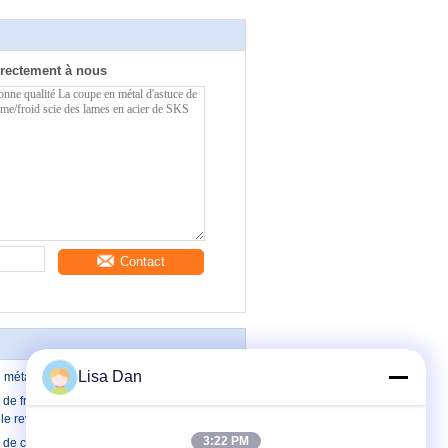
rectement à nous
Contact
Lisa Dan
n métal scie des lames
l de froid de 420mm scie des lames avec
r, le revêtement spécial ISO9001
3:22 PM
 de coupe de barre de tuyau d'acier scie