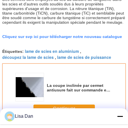
les scies et d'autres outils soudés dus à leurs propriétés
supérieures d'usage et de corrosion. La nitrure titanique (TiN),
titane carbonitride (TiCN), carbure titanique (TiC) et semblable peut
être soudé comme le carbure de tungstène si correctement préparé
cependant ils exigent la manipulation spéciale pendant le meulage.
Cliquez sur svp ici pour télécharger notre nouveau catalogue
lame de scies en aluminium
Étiquettes:
,
découpez la lame de scies
lame de scies de puissance
,
La coupe inclinée par cermet
antiusure fait sur commande en
métal scie le coupeur de lames
250 x 2,0 x 60
Continuer
Lisa Dan
La coupe en métal scie des lames
Plus