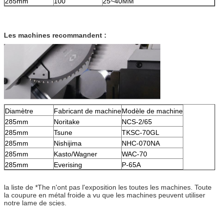
285mm
100
25~40MM
Les machines recommandent :
Diamètre
Fabricant de machine
Modèle de machine
285mm
Noritake
NCS-2/65
285mm
Tsune
TKSC-70GL
285mm
Nishijima
NHC-070NA
285mm
Kasto/Wagner
WAC-70
285mm
Everising
P-65A
la liste de *The n'ont pas l'exposition les toutes les machines. Toute
la coupure en métal froide a vu que les machines peuvent utiliser
notre lame de scies.