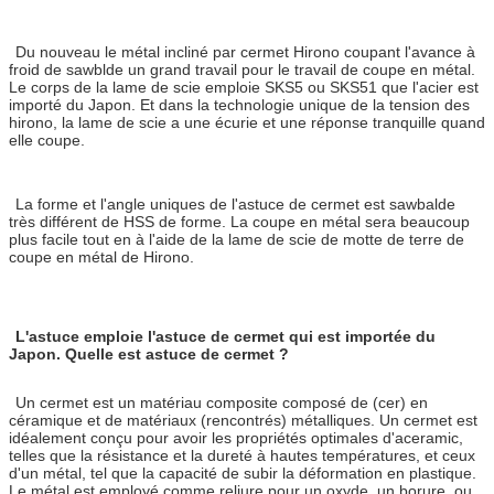
Du nouveau le métal incliné par cermet Hirono coupant l'avance à
froid de sawblde un grand travail pour le travail de coupe en métal.
Le corps de la lame de scie emploie SKS5 ou SKS51 que l'acier est
importé du Japon. Et dans la technologie unique de la tension des
hirono, la lame de scie a une écurie et une réponse tranquille quand
elle coupe.
La forme et l'angle uniques de l'astuce de cermet est sawbalde
très différent de HSS de forme. La coupe en métal sera beaucoup
plus facile tout en à l'aide de la lame de scie de motte de terre de
coupe en métal de Hirono.
L'astuce emploie l'astuce de cermet qui est importée du
Japon. Quelle est astuce de cermet ?
Un cermet est un matériau composite composé de (cer) en
céramique et de matériaux (rencontrés) métalliques. Un cermet est
idéalement conçu pour avoir les propriétés optimales d'aceramic,
telles que la résistance et la dureté à hautes températures, et ceux
d'un métal, tel que la capacité de subir la déformation en plastique.
Le métal est employé comme reliure pour un oxyde, un borure, ou