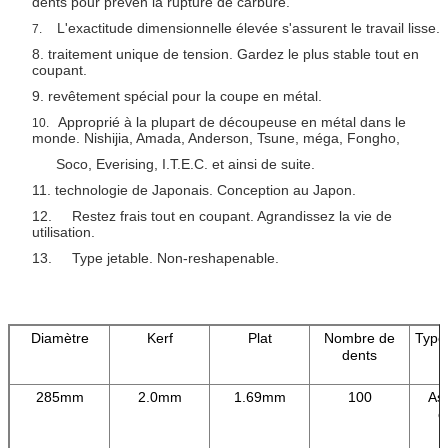
dents pour preven la rupture de carbure.
L'exactitude dimensionnelle élevée s'assurent le travail lisse.
7.
8. traitement unique de tension. Gardez le plus stable tout en
coupant.
9. revêtement spécial pour la coupe en métal.
Approprié à la plupart de découpeuse en métal dans le
10.
monde. Nishijia, Amada, Anderson, Tsune, méga, Fongho,
Soco, Everising, I.T.E.C. et ainsi de suite.
11. technologie de Japonais. Conception au Japon.
12. Restez frais tout en coupant. Agrandissez la vie de
utilisation.
13. Type jetable. Non-reshapenable.
Diamètre
Kerf
Plat
Nombre de
Type
dents
285mm
2.0mm
1.69mm
100
As
c