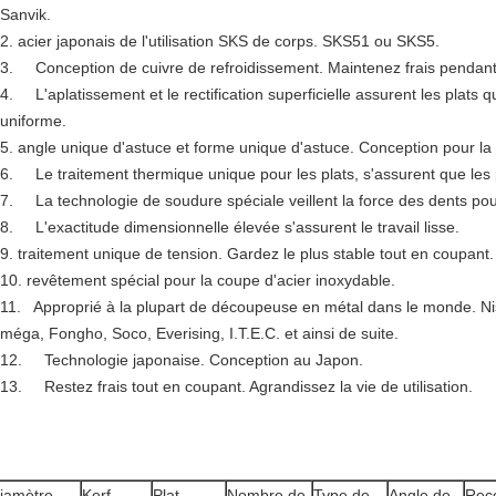
Sanvik.
2. acier japonais de l'utilisation SKS de corps. SKS51 ou SKS5.
3.
Conception de cuivre de refroidissement. Maintenez frais pendant
4.
L'aplatissement et le rectification superficielle assurent les plats qu
uniforme.
5. angle unique d'astuce et forme unique d'astuce. Conception pour la
6.
Le traitement thermique unique pour les plats, s'assurent que les p
7.
La technologie de soudure spéciale veillent la force des dents po
8.
L'exactitude dimensionnelle élevée s'assurent le travail lisse.
9. traitement unique de tension. Gardez le plus stable tout en coupant.
10. revêtement spécial pour la coupe d'acier inoxydable.
11.
Approprié à la plupart de découpeuse en métal dans le monde. Ni
méga, Fongho, Soco, Everising, I.T.E.C. et ainsi de suite.
12. Technologie japonaise. Conception au Japon.
13. Restez frais tout en coupant. Agrandissez la vie de utilisation.
iamètre
Kerf
Plat
Nombre de
Type de
Angle de
Rec