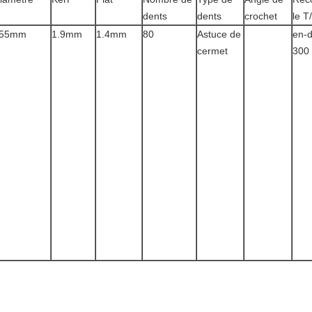
dents
dents
crochet
le 
55mm
1.9mm
1.4mm
80
Astuce de
en-
cermet
300