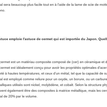
al sera beaucoup plus facile tout en à l'aide de la lame de scie de mot
ono.
stuce emploie l'astuce de cermet qui est importée du Japon. Quel
cermet est un matériau composite composé de (cer) en céramique et de
cermet est idéalement conçu pour avoir les propriétés optimales d'aceram
eté à hautes températures, et ceux d'un métal, tel que la capacité de su
al est employé comme reliure pour un oxyde, un borure, ou un carbur
alliques utilisés sont nickel, molybdène, et cobalt. Selon la structure p
vent également être des composites à matrice métallique, mais les ce
al de 20% par le volume.