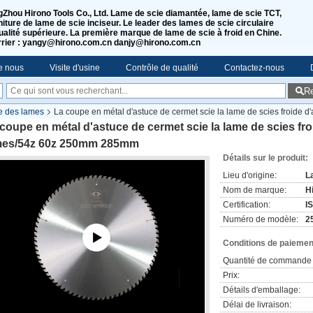
Zhou Hirono Tools Co., Ltd. Lame de scie diamantée, lame de scie TCT,
niture de lame de scie inciseur. Le leader des lames de scie circulaire
ualité supérieure. La première marque de lame de scie à froid en Chine.
rier : yangy@hirono.com.cn danjy@hirono.com.cn
e nous
Visite d'usine
Contrôle de qualité
Contactez-nous
R
e des lames
La coupe en métal d'astuce de cermet scie la lame de scies froide 
coupe en métal d'astuce de cermet scie la lame de scies fr
mes/54z 60z 250mm 285mm
Détails sur le produit:
Lieu d'origine:
L
Nom de marque:
H
Certification:
I
Numéro de modèle:
2
Conditions de paiement
Quantité de commande 
Prix:
Détails d'emballage:
Délai de livraison: