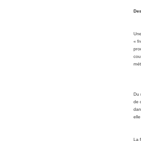
Des
Une
« f
pro
cou
mét
Du 
de 
dan
ell
La 