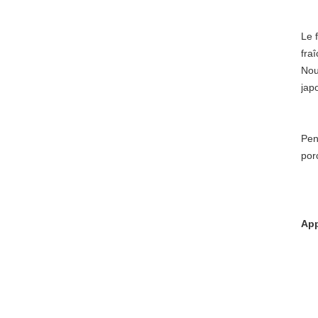
Le 
fraî
Nou
jap
Pen
por
App