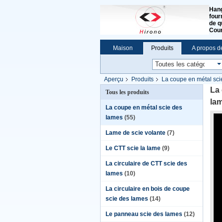
Hang
four
de q
Cour
Maison
Produits
A propos d
Aperçu
Produits
La coupe en métal sci
250mm 285mm
La 
Tous les produits
la
La coupe en métal scie des
lames
(55)
Lame de scie volante
(7)
Le CTT scie la lame
(9)
La circulaire de CTT scie des
lames
(10)
La circulaire en bois de coupe
scie des lames
(14)
Le panneau scie des lames
(12)