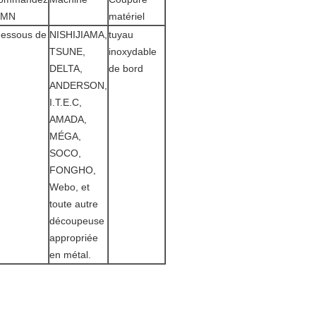
T/MN
matériel
dessous de
NISHIJIAMA,
tuyau
TSUNE,
inoxydable
DELTA,
de bord
ANDERSON,
I.T.E.C,
AMADA,
MÉGA,
SOCO,
FONGHO,
Webo, et
toute autre
découpeuse
appropriée
en métal.