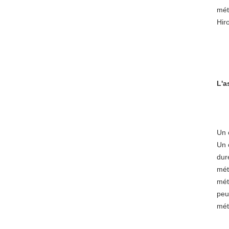
mét
Hir
L'a
Un 
Un 
dur
mét
mét
peu
mét