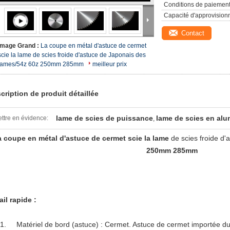
Conditions de paiement
Capacité d'approvision
Contact
Image Grand :
La coupe en métal d'astuce de cermet
scie la lame de scies froide d'astuce de Japonais des
lames/54z 60z 250mm 285mm
meilleur prix
cription de produit détaillée
lame de scies de puissance
lame de scies en al
ttre en évidence:
,
 coupe en métal d'astuce de cermet scie la
lame
de scies froide d
250mm 285mm
ail rapide :
1.
Matériel de bord (astuce) : Cermet. Astuce de cermet importée d