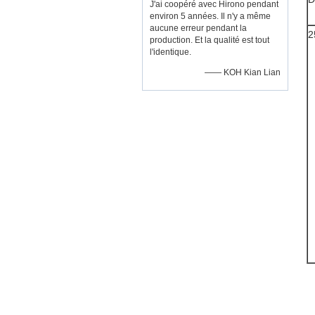
J'ai coopéré avec Hirono pendant
environ 5 années. Il n'y a même
aucune erreur pendant la
2
production. Et la qualité est tout
l'identique.
—— KOH Kian Lian