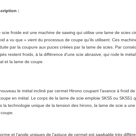
cription :
 scie froide est une machine de sawing qui utilise une lame de scies ci
roid a vu que » vient du processus de coupe qu'ils utilisent. Ces machin
duite par la coupure aux puces créées par la lame de scies. Par conséqu
pés restent froids, à la différence d'une scie abrasive, qui rode le mét
al et la lame de coupe.
nouveau le métal incliné par cermet Hirono coupant l'avance à froid de 
coupe en métal. Le corps de la lame de scie emploie SKS5 ou SKS51 que
s la technologie unique de la tension des hirono, la lame de scie a une
e coupe.
forme et l'angle uniques de l'astuce de cermet est sawbalde très diffé