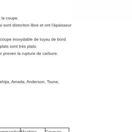
 la coupe.
i sont distoriton libre et ont l'épaisseur
 coupe inoxydable de tuyau de bord.
lats sont très plats.
ur preven la rupture de carbure.
shijia, Amada, Anderson, Tsune,
ommandez
Machine
Coupure