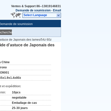
Ventes & Support
86--13819146831
Demande de soumission
-
Email
Select Language
Demande de soumission
echercher
d'astuce de Japonais des lames/54z 60z
oide d'astuce de Japonais des
a Chine
irono
SO9001
55x1.9x1.4x80z
 et expédition:
min:
10pcs
negotiable
Emballage de cas
25-30 jours