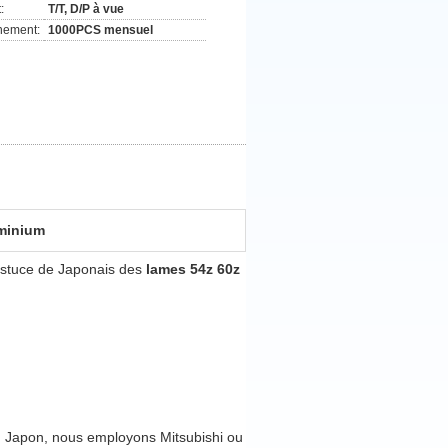
:
T/T, D/P à vue
nement:
1000PCS mensuel
uminium
'astuce de Japonais des
lames
54z 60z
u Japon, nous employons Mitsubishi ou