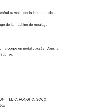
n métal et maintient la lame de scies
usage de la machine de meulage
ur la coupe en métal classée. Dans la
 réponse.
ON, I.T.E.C, FONGHO, SOCO,
étal.