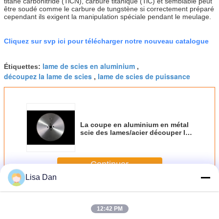
titane carbonitride (TiCN), carbure titanique (TiC) et semblable peut
être soudé comme le carbure de tungstène si correctement préparé
cependant ils exigent la manipulation spéciale pendant le meulage.
Cliquez sur svp ici pour télécharger notre nouveau catalogue
lame de scies en aluminium
Étiquettes:
,
découpez la lame de scies
lame de scies de puissance
,
La coupe en aluminium en métal
scie des lames/acier découper la
lame de scie froide 315mm 80z
Continuer
Lisa Dan
La coupe en métal scie des lames
Plus
12:42 PM