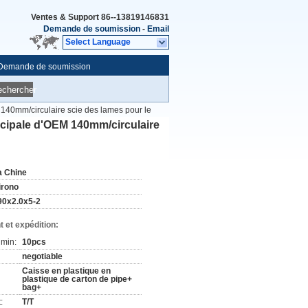
Ventes & Support
86--13819146831
Demande de soumission
-
Email
Select Language
Demande de soumission
echercher
 140mm/circulaire scie des lames pour le
ncipale d'OEM 140mm/circulaire
a Chine
irono
90x2.0x5-2
 et expédition:
min:
10pcs
negotiable
Caisse en plastique en
plastique de carton de pipe+
bag+
:
T/T