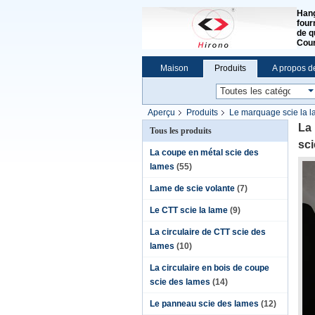
Hang
four
de q
Cour
Maison
Produits
A propos d
Aperçu
Produits
Le marquage scie la 
marquage
La 
Tous les produits
sc
La coupe en métal scie des
lames
(55)
Lame de scie volante
(7)
Le CTT scie la lame
(9)
La circulaire de CTT scie des
lames
(10)
La circulaire en bois de coupe
scie des lames
(14)
Le panneau scie des lames
(12)