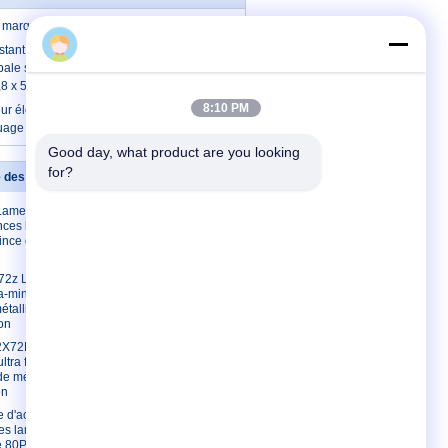
e marquage conique de PCD
tant à la chaleur de conseil de forces
pale scie des lames pour le panneau
8 x 5
8:10 PM
ur électrique de PCD a vu la coutume
uage de lame
Good day, what product are you looking 
for?
e des lames
Contactez-nous
Lames de scie
Contactez-nous
inces lames de
Demandez une
ince de
citation
E-Mail
*72z Lames de
tra-minces
Plan du site
étalliques
on
2X72Lames
ltra fines |
e métal à
on
e d'acier de
es lames
e 80P du plat