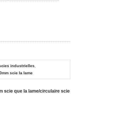
cies industrielles
,
40mm scie la lame
scie que la lame/circulaire scie