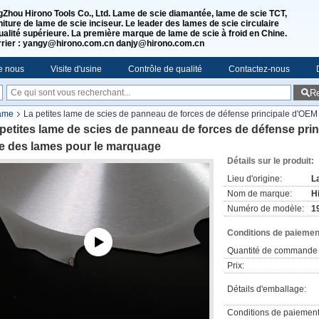
Zhou Hirono Tools Co., Ltd. Lame de scie diamantée, lame de scie TCT,
niture de lame de scie inciseur. Le leader des lames de scie circulaire
ualité supérieure. La première marque de lame de scie à froid en Chine.
rier : yangy@hirono.com.cn danjy@hirono.com.cn
e nous
Visite d'usine
Contrôle de qualité
Contactez-nous
R
lame
La petites lame de scies de panneau de forces de défense principale d'OEM
petites lame de scies de panneau de forces de défense pri
ie des lames pour le marquage
Détails sur le produit:
Lieu d'origine:
L
Nom de marque:
H
Numéro de modèle:
1
Conditions de paiement
Quantité de commande 
Prix:
Détails d'emballage:
Conditions de paiement