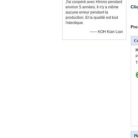
J'ai coopéré avec Hirono pendant
Cli
environ 5 années. Il n'y a même
aucune erreur pendant la
production. Et la qualité est tout
l'identique.
Pro
—— KOH Kian Lian
C
H
P
T
Pl