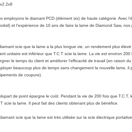
x2.2x8
s employons le diamant PCD (élément six) de haute catégorie. Avec l'
okid) et l'
expérience
de 10 ans
de faire la lame de Diamond Saw, nos pr
diamant scie que la lame a la plus longue vie, un rendement plus élevé 
ient unitaire est inférieur que T.C.T scie la lame. La vie est environ 200 
rgner le temps du client et améliorer l'efficacité de travail (en raison du
mployer beaucoup plus de temps sans changement la nouvelle lame, il p
ipements de coupure).
plupart de point épargne le coût. Pendant la vie de 200 fois que T.C.T, le
T scie la lame. Il peut fait des clients obtenant plus de bénéfice.
diamant scie que la lame est très utilisée sur la scie électrique portative