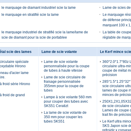
le marquage de diamant industriel scie la lame
Lame de scies d
le marquage en stratifié scie la lame
Le marquage résis
de défense princi
marquant 100 x 1,
le marquage industriel de stratifié scie la lame/lame de
La table de coupe
scie de diamant pour la scie de portablee
réglable de marq
tal scie des lames
Lame de scie volante
Le Kerf mince sci
irculaire spéciale
Lame de scie volante
360*2.0*1.7*80z 
noxydable Hirono
personnalisée pour la coupe
circulaire ultra-m
de tubes à haute vitesse
coupe de métal m
neau d'acier lame
précision
ire.
Lame de scie circulaire de
fraisage personnalisée
285*1.5*1.25*32
 froid série Hirono
355mm pour la coupe de
scie circulaire ul
tubes
lames de coupe m
minces de précisi
à froid de grand
Lampe à scie volante 560 mm
pour couper des tubes avec
250X1,2X1,05X3
SKS51 Ceratizt
de scie circulaire u
Lames de coupe d
La lame de scie volante de
trait fin de précisi
350 mm pour couper les
tubes SKS51
Le Kerf ultra minc
SKS Japon scie d
refroidir x convex