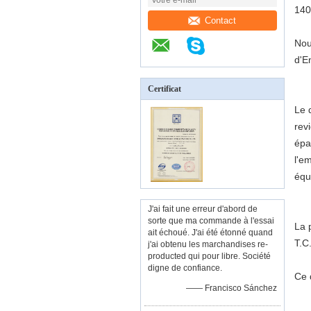
140
Contact
Nou
d'En
Certificat
Le 
rev
épa
l'e
équ
J'ai fait une erreur d'abord de
sorte que ma commande à l'essai
La 
ait échoué. J'ai été étonné quand
T.C.
j'ai obtenu les marchandises re-
producted qui pour libre. Société
digne de confiance.
Ce 
—— Francisco Sánchez