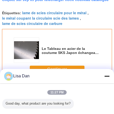
lame de scies circulaire pour le métal
Étiquettes:
,
le métal coupant la circulaire scie des lames
,
lame de scies circulaire de carbure
Le Tableau en acier de la
coutume SKS Japon échangeant
la circulaire de CTT scie la lame
450x4.8x3.6x84P
Continuer
Lisa Dan
La circulaire de CTT scie des lames
Plus
11:27 PM
Good day, what product are you looking for?
8 pouces
L'acier de SKS 14
La circulaire de
La circulaire de
Le Tablea