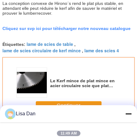
La conception convexe de Hironoˊs rend le plat plus stable, en
attendant elle peut réduire le kerf afin de sauver le matériel et
prouver le lumberrecover.
Cliquez sur svp ici pour télécharger notre nouveau catalogue
lame de scies de table
Étiquettes:
,
lame de scies circulaire de kerf mince
lame des scies 4
,
Le Kerf mince de plat mince en
acier circulaire scie que plat
convexe de Circlar de lames scie
la lame 205mm
Continuer
Lisa Dan
Le Kerf mince scie des lames
Plus
11:49 AM