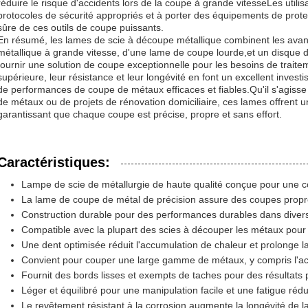
réduire le risque d'accidents lors de la coupe à grande vitesseLes utili
protocoles de sécurité appropriés et à porter des équipements de protec
sûre de ces outils de coupe puissants.
En résumé, les lames de scie à découpe métallique combinent les ava
métallique à grande vitesse, d'une lame de coupe lourde,et un disque 
fournir une solution de coupe exceptionnelle pour les besoins de trait
supérieure, leur résistance et leur longévité en font un excellent inve
de performances de coupe de métaux efficaces et fiables.Qu'il s'agisse 
de métaux ou de projets de rénovation domiciliaire, ces lames offrent u
garantissant que chaque coupe est précise, propre et sans effort.
Caractéristiques:
Lampe de scie de métallurgie de haute qualité conçue pour une c
La lame de coupe de métal de précision assure des coupes propre
Construction durable pour des performances durables dans divers
Compatible avec la plupart des scies à découper les métaux pour u
Une dent optimisée réduit l'accumulation de chaleur et prolonge l
Convient pour couper une large gamme de métaux, y compris l'acie
Fournit des bords lisses et exempts de taches pour des résultats 
Léger et équilibré pour une manipulation facile et une fatigue rédu
Le revêtement résistant à la corrosion augmente la longévité de l