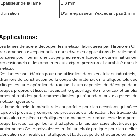
Épaisseur de la lame
1.8 mm
Utilisation
D'une épaisseur n'excédant pas 1 mm
Applications:
Les lames de scie à découper les métaux, fabriquées par Hirono en Chi
performances exceptionnelles dans diverses applications de traitemen
conçues pour fournir une coupe précise et efficace, ce qui en fait un out
professionnels et les amateurs qui exigent précision et durabilité dans
métaux.
Ces lames sont idéales pour une utilisation dans les ateliers industriels, 
chantiers de construction où la coupe de matériaux métalliques tels que 
alliages est une opération de routine. Leurs capacités de découpe de 
coupes propres et lisses, réduisant le gaspillage de matériaux et amélio
lames offrent des performances fiables qui répondent aux exigences d
métaux rigoureux.
La lame de scie de métallurgie est parfaite pour les occasions qui néc
rapide et précise, y compris les processus de fabrication, les travaux de
fabrication de pièces métalliques sur mesureLeur robustesse leur perme
coupe lourdes, ce qui les rend adaptés à la fois aux scies électriques 
stationnaires.Cette polyvalence en fait un choix pratique pour les atelie
fabrication de meubles métalliques et la découpe de structures en acier