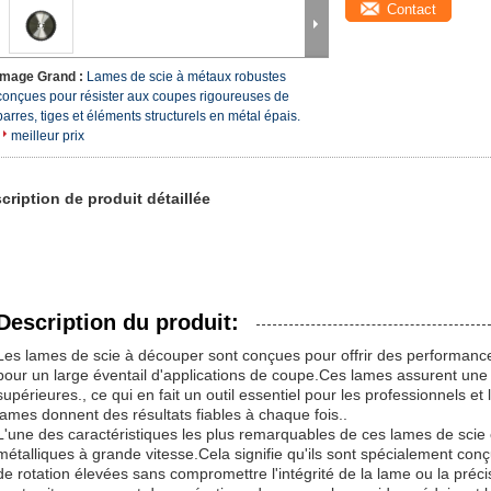
Contact
Image Grand :
Lames de scie à métaux robustes
conçues pour résister aux coupes rigoureuses de
barres, tiges et éléments structurels en métal épais.
meilleur prix
cription de produit détaillée
Description du produit:
Les lames de scie à découper sont conçues pour offrir des performance
pour un large éventail d'applications de coupe.Ces lames assurent une du
supérieures., ce qui en fait un outil essentiel pour les professionnels e
lames donnent des résultats fiables à chaque fois..
L'une des caractéristiques les plus remarquables de ces lames de scie 
métalliques à grande vitesse.Cela signifie qu'ils sont spécialement con
de rotation élevées sans compromettre l'intégrité de la lame ou la préc