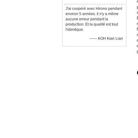
J'ai coopéré avec Hirono pendant
environ 5 années. Il n'y a même
aucune erreur pendant la
production. Et la qualité est tout
l'identique.
—— KOH Kian Lian