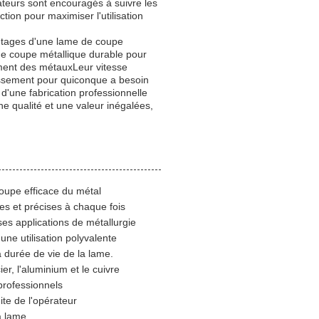
sateurs sont encouragés à suivre les
tion pour maximiser l'utilisation
ntages d'une lame de coupe
de coupe métallique durable pour
ement des métauxLeur vitesse
stissement pour quiconque a besoin
d'une fabrication professionnelle
ne qualité et une valeur inégalées,
oupe efficace du métal
s et précises à chaque fois
es applications de métallurgie
ne utilisation polyvalente
a durée de vie de la lame.
r, l'aluminium et le cuivre
professionnels
ite de l'opérateur
a lame