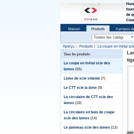
Hang
four
de q
Cour
Maison
Produits
A propos d
Aperçu
Produits
La coupe en métal sci
structurels en métal épais.
Lam
Tous les produits
tig
La coupe en métal scie des
lames
(55)
Lame de scie volante
(7)
Le CTT scie la lame
(9)
La circulaire de CTT scie des
lames
(10)
La circulaire en bois de coupe
scie des lames
(14)
Le panneau scie des lames
(12)