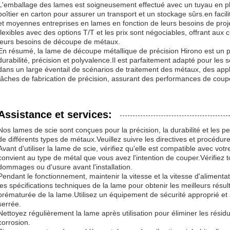
L'emballage des lames est soigneusement effectué avec un tuyau en pla
boîtier en carton pour assurer un transport et un stockage sûrs.en facil
et moyennes entreprises en lames en fonction de leurs besoins de proj
flexibles avec des options T/T et les prix sont négociables, offrant aux 
leurs besoins de découpe de métaux.
En résumé, la lame de découpe métallique de précision Hirono est un p
durabilité, précision et polyvalence.Il est parfaitement adapté pour les
dans un large éventail de scénarios de traitement des métaux, des appli
tâches de fabrication de précision, assurant des performances de coupe 
Assistance et services:
Nos lames de scie sont conçues pour la précision, la durabilité et les
de différents types de métaux.Veuillez suivre les directives et procé
Avant d'utiliser la lame de scie, vérifiez qu'elle est compatible avec vo
convient au type de métal que vous avez l'intention de couper.Vérifiez t
dommages ou d'usure avant l'installation.
Pendant le fonctionnement, maintenir la vitesse et la vitesse d'aliment
les spécifications techniques de la lame pour obtenir les meilleurs résul
prématurée de la lame.Utilisez un équipement de sécurité approprié et 
serrée.
Nettoyez régulièrement la lame après utilisation pour éliminer les résidu
corrosion.