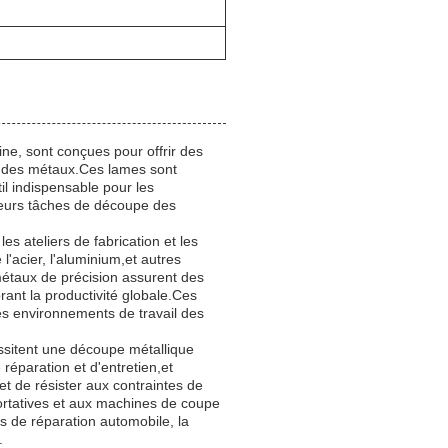
ne, sont conçues pour offrir des
t des métaux.Ces lames sont
il indispensable pour les
 leurs tâches de découpe des
les ateliers de fabrication et les
l'acier, l'aluminium,et autres
métaux de précision assurent des
rant la productivité globale.Ces
es environnements de travail des
essitent une découpe métallique
 réparation et d'entretien,et
t de résister aux contraintes de
portatives et aux machines de coupe
rs de réparation automobile, la
.