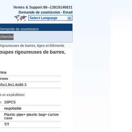
Ventes & Support
86--13819146831
Demande de soumission
-
Email
Select Language
Demande de soumission
chercher
igoureuses de barres, tiges et éléments
oupes rigoureuses de barres,
hina
irono
55x1.9x1.4x80-3
 et expédition:
y:
10PCS
negotiable
Plastic pipe+ plastic bag+ carton
case
T/T