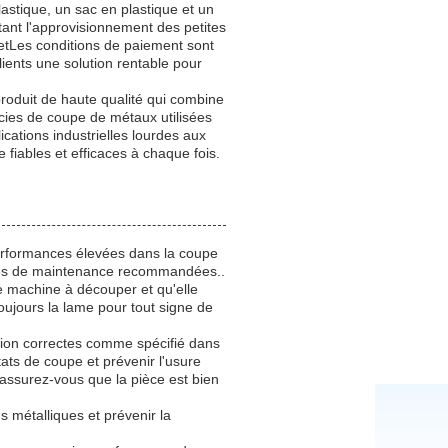
stique, un sac en plastique et un
itant l'approvisionnement des petites
etLes conditions de paiement sont
clients une solution rentable pour
roduit de haute qualité qui combine
 scies de coupe de métaux utilisées
cations industrielles lourdes aux
fiables et efficaces à chaque fois.
 performances élevées dans la coupe
dures de maintenance recommandées..
tre machine à découper et qu'elle
oujours la lame pour tout signe de
ation correctes comme spécifié dans
tats de coupe et prévenir l'usure
assurez-vous que la pièce est bien
s métalliques et prévenir la