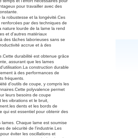
 temps et l'effort nécessaires pour
ntageux pour travailler avec des
constante.
 la robustesse et la longévité.Ces
et renforcées par des techniques de
 nature lourde de la lame la rend
es et d'autres matériaux
e à des tâches laborieuses sans se
roductivité accrue et à des
e.Cette durabilité est obtenue grâce
ante, assurant que les lames
'utilisation.La construction durable
alement à des performances de
s fréquents.
té d'outils de coupe, y compris les
onnaires.Cette polyvalence permet
pour leurs besoins de coupe
es vibrations et le bruit,
ement.les dents et les bords de
 qui est essentiel pour obtenir des
ces lames. Chaque lame est soumise
s de sécurité de l'industrie.Les
ur éviter les oscillations et