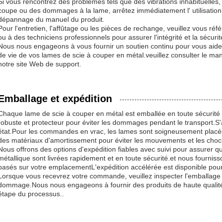
Si vous rencontrez des problèmes tels que des vibrations inhabituelle
coupe ou des dommages à la lame, arrêtez immédiatement l' utilisation 
dépannage du manuel du produit.
Pour l'entretien, l'affûtage ou les pièces de rechange, veuillez vous ré
ou à des techniciens professionnels pour assurer l'intégrité et la sécuri
Nous nous engageons à vous fournir un soutien continu pour vous aider 
de vie de vos lames de scie à couper en métal.veuillez consulter le manu
notre site Web de support.
Emballage et expédition
Chaque lame de scie à couper en métal est emballée en toute sécurit
robuste et protecteur pour éviter les dommages pendant le transport.S'as
état.Pour les commandes en vrac, les lames sont soigneusement placé
des matériaux d'amortissement pour éviter les mouvements et les choc
Nous offrons des options d'expédition fiables avec suivi pour assurer 
métallique sont livrées rapidement et en toute sécurité.et nous fourniss
basés sur votre emplacementL'expédition accélérée est disponible po
Lorsque vous recevrez votre commande, veuillez inspecter l'emballage 
dommage.Nous nous engageons à fournir des produits de haute qualité 
étape du processus..