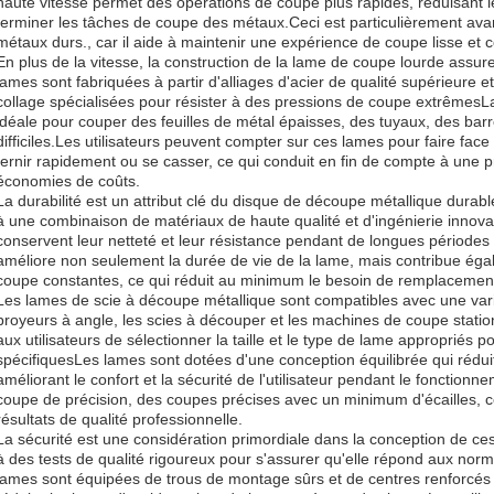
haute vitesse permet des opérations de coupe plus rapides, réduisant le
terminer les tâches de coupe des métaux.Ceci est particulièrement ava
métaux durs., car il aide à maintenir une expérience de coupe lisse et 
En plus de la vitesse, la construction de la lame de coupe lourde assure
lames sont fabriquées à partir d'alliages d'acier de qualité supérieure 
collage spécialisées pour résister à des pressions de coupe extrêmesLa
idéale pour couper des feuilles de métal épaisses, des tuyaux, des barr
difficiles.Les utilisateurs peuvent compter sur ces lames pour faire fac
ternir rapidement ou se casser, ce qui conduit en fin de compte à une p
économies de coûts.
La durabilité est un attribut clé du disque de découpe métallique durabl
à une combinaison de matériaux de haute qualité et d'ingénierie innov
conservent leur netteté et leur résistance pendant de longues périodes d
améliore non seulement la durée de vie de la lame, mais contribue ég
coupe constantes, ce qui réduit au minimum le besoin de remplacement
Les lames de scie à découpe métallique sont compatibles avec une varié
broyeurs à angle, les scies à découper et les machines de coupe stati
aux utilisateurs de sélectionner la taille et le type de lame appropriés 
spécifiquesLes lames sont dotées d'une conception équilibrée qui réduit l
améliorant le confort et la sécurité de l'utilisateur pendant le fonctionn
coupe de précision, des coupes précises avec un minimum d'écailles, ce
résultats de qualité professionnelle.
La sécurité est une considération primordiale dans la conception de 
à des tests de qualité rigoureux pour s'assurer qu'elle répond aux norme
lames sont équipées de trous de montage sûrs et de centres renforcés po