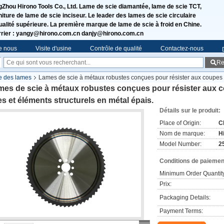
Zhou Hirono Tools Co., Ltd. Lame de scie diamantée, lame de scie TCT,
niture de lame de scie inciseur. Le leader des lames de scie circulaire
ualité supérieure. La première marque de lame de scie à froid en Chine.
rier : yangy@hirono.com.cn danjy@hirono.com.cn
e nous
Visite d'usine
Contrôle de qualité
Contactez-nous
Re
e des lames
Lames de scie à métaux robustes conçues pour résister aux coupes r
es de scie à métaux robustes conçues pour résister aux c
es et éléments structurels en métal épais.
Détails sur le produit:
Place of Origin:
C
Nom de marque:
H
Model Number:
2
Conditions de paiement
Minimum Order Quantit
Prix:
Packaging Details:
Payment Terms: