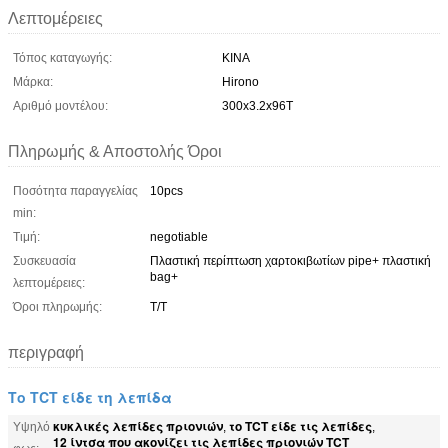
Λεπτομέρειες
Τόπος καταγωγής:
ΚΙΝΑ
Μάρκα:
Hirono
Αριθμό μοντέλου:
300x3.2x96T
Πληρωμής & Αποστολής Όροι
Ποσότητα παραγγελίας
10pcs
min:
Τιμή:
negotiable
Συσκευασία
Πλαστική περίπτωση χαρτοκιβωτίων pipe+ πλαστική
bag+
λεπτομέρειες:
Όροι πληρωμής:
T/T
περιγραφή
Το TCT είδε τη λεπίδα
κυκλικές λεπίδες πριονιών
το TCT είδε τις λεπίδες
Υψηλό
,
,
12 ίντσα που ακονίζει τις λεπίδες πριονιών TCT