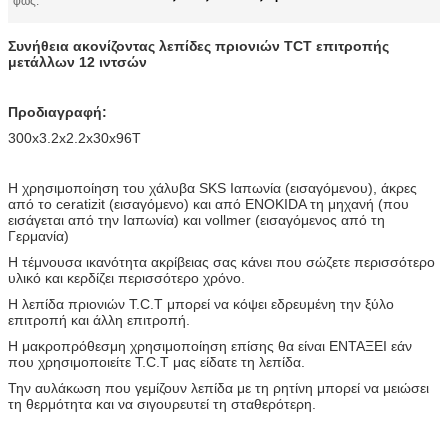
φως:
Συνήθεια ακονίζοντας λεπίδες πριονιών TCT επιτροπής
μετάλλων 12 ιντσών
Προδιαγραφή:
300x3.2x2.2x30x96T
Η χρησιμοποίηση του χάλυβα SKS Ιαπωνία (εισαγόμενου), άκρες
από το ceratizit (εισαγόμενο) και από ENOKIDA τη μηχανή (που
εισάγεται από την Ιαπωνία) και vollmer (εισαγόμενος από τη
Γερμανία)
Η τέμνουσα ικανότητα ακρίβειας σας κάνει που σώζετε περισσότερο
υλικό και κερδίζει περισσότερο χρόνο.
Η λεπίδα πριονιών T.C.T μπορεί να κόψει εδρευμένη την ξύλο
επιτροπή και άλλη επιτροπή.
Η μακροπρόθεσμη χρησιμοποίηση επίσης θα είναι ΕΝΤΑΞΕΙ εάν
που χρησιμοποιείτε T.C.T μας είδατε τη λεπίδα.
Την αυλάκωση που γεμίζουν λεπίδα με τη ρητίνη μπορεί να μειώσει
τη θερμότητα και να σιγουρευτεί τη σταθερότερη.