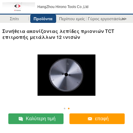
HangZhou Hirono Tools Co.,Ltd
Σπίτι
Προϊόντα
Περίπου εμείς
Γύρος εργοστασίων
>>
Συνήθεια ακονίζοντας λεπίδες πριονιών TCT
επιτροπής μετάλλων 12 ιντσών
Καλύτερη τιμή
επαφή