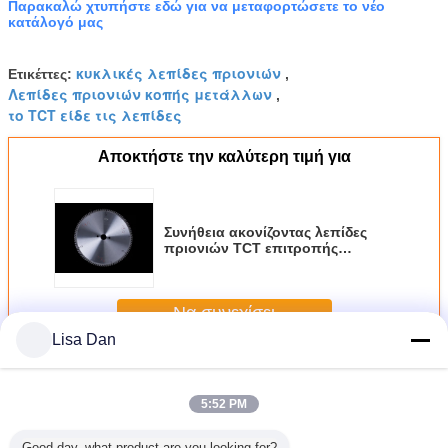
Παρακαλώ χτυπήστε εδώ για να μεταφορτώσετε το νέο
κατάλογό μας
κυκλικές λεπίδες πριονιών
Ετικέττες:
,
Λεπίδες πριονιών κοπής μετάλλων
,
το TCT είδε τις λεπίδες
Αποκτήστε την καλύτερη τιμή για
Συνήθεια ακονίζοντας λεπίδες
πριονιών TCT επιτροπής
μετάλλων 12 ιντσών
Να συνεχίσει
Lisa Dan
Το TCT είδε τη λεπίδα
Περισσότεροι
5:52 PM
Good day, what product are you looking for?