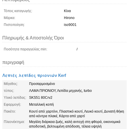
Τόπος καταγωγής:
Κίνα
Μάρκα:
Hirono
Πιστοποίηση:
iso9001
Πληρωμής & Αποστολής Όροι
Ποσότητα παραγγελίας min:
/
περιγραφή
Λεπτές λεπίδες πριονιών Kerf
Μέγεθος:
Προσαρμοσμένο
τύπος:
ΛΑΜΑ ΠΡΙΟΝΙΟΥ, Λεπίδα μηχανής, turbo
Υλικό λεπίδας:
SKS51 80Crv2
Εφαρμογή:
Μεταλλική κοπή
Πακέτο:
Κουτί από χαρτόνι, Πλαστικό κουτί, Λευκό κουτί, Δυνατή θήκη
από κόντρα πλακέ, Κάρτα από χαρτί
Πλεονέκτημα:
Μεγάλη διάρκεια ζωής, καλή αντοχή στη φθορά, οικονομικά
αποδοτική, βελτιωμένη απόδοση, τέλεια υψηλή