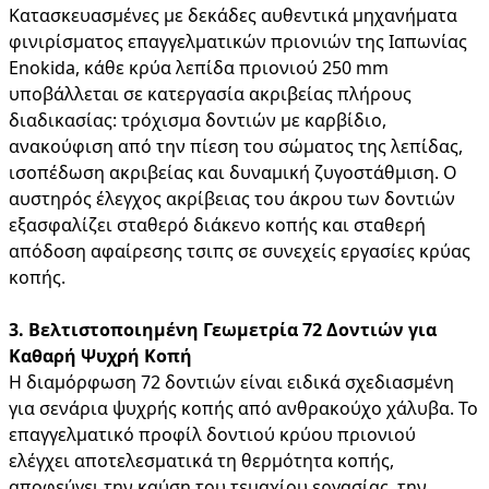
Κατασκευασμένες με δεκάδες αυθεντικά μηχανήματα
φινιρίσματος επαγγελματικών πριονιών της Ιαπωνίας
Enokida, κάθε κρύα λεπίδα πριονιού 250 mm
υποβάλλεται σε κατεργασία ακριβείας πλήρους
διαδικασίας: τρόχισμα δοντιών με καρβίδιο,
ανακούφιση από την πίεση του σώματος της λεπίδας,
ισοπέδωση ακριβείας και δυναμική ζυγοστάθμιση. Ο
αυστηρός έλεγχος ακρίβειας του άκρου των δοντιών
εξασφαλίζει σταθερό διάκενο κοπής και σταθερή
απόδοση αφαίρεσης τσιπς σε συνεχείς εργασίες κρύας
κοπής.
3. Βελτιστοποιημένη Γεωμετρία 72 Δοντιών για
Καθαρή Ψυχρή Κοπή
Η διαμόρφωση 72 δοντιών είναι ειδικά σχεδιασμένη
για σενάρια ψυχρής κοπής από ανθρακούχο χάλυβα. Το
επαγγελματικό προφίλ δοντιού κρύου πριονιού
ελέγχει αποτελεσματικά τη θερμότητα κοπής,
αποφεύγει την καύση του τεμαχίου εργασίας, την