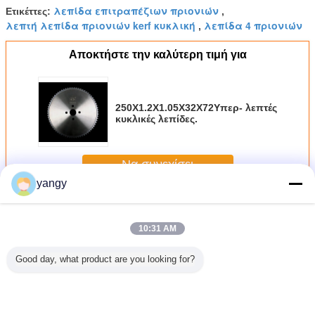
λεπίδα επιτραπέζιων πριονιών
Ετικέττες:
,
λεπτή λεπίδα πριονιών kerf κυκλική
λεπίδα 4 πριονιών
,
Αποκτήστε την καλύτερη τιμή για
250X1.2X1.05X32X72Υπερ- λεπτές
κυκλικές λεπίδες.
Να συνεχίσει
yangy
Λεπτές λεπίδες πριονιών Kerf
Περισσότεροι
10:31 AM
Good day, what product are you looking for?
πριονιών
360*2,0*1,7*80z
285*1,5*1,25*32*72z
250X1.2X1.05X32X72Υπερ-
λεπτές λ
χάλυβα
Εξαιρετικά λεπτές
Υπερ λεπτές
λεπτές κυκλικές
πριονιών
κά λεπτές
κυκλικές λεπίδες |
κυκλικές λεπίδες.
λεπίδες.
κυκλι
Λεπίδες κοπής