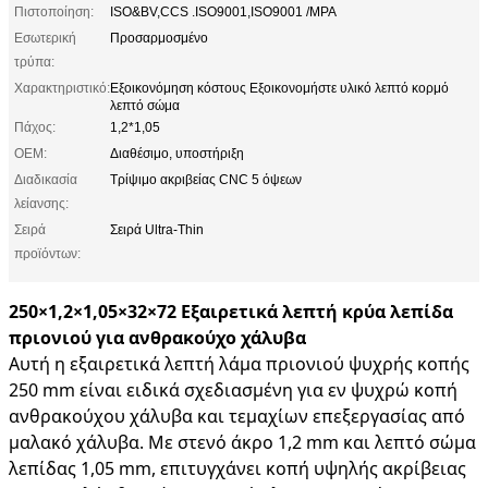
Πιστοποίηση:
ISO&BV,CCS .ISO9001,ISO9001 /MPA
Εσωτερική
Προσαρμοσμένο
τρύπα:
Χαρακτηριστικό:
Εξοικονόμηση κόστους Εξοικονομήστε υλικό λεπτό κορμό
λεπτό σώμα
Πάχος:
1,2*1,05
OEM:
Διαθέσιμο, υποστήριξη
Διαδικασία
Τρίψιμο ακριβείας CNC 5 όψεων
λείανσης:
Σειρά
Σειρά Ultra-Thin
προϊόντων:
250×1,2×1,05×32×72 Εξαιρετικά λεπτή κρύα λεπίδα
πριονιού για ανθρακούχο χάλυβα
Αυτή η εξαιρετικά λεπτή λάμα πριονιού ψυχρής κοπής
250 mm είναι ειδικά σχεδιασμένη για εν ψυχρώ κοπή
ανθρακούχου χάλυβα και τεμαχίων επεξεργασίας από
μαλακό χάλυβα. Με στενό άκρο 1,2 mm και λεπτό σώμα
λεπίδας 1,05 mm, επιτυγχάνει κοπή υψηλής ακρίβειας