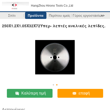
HangZhou Hirono Tools Co.,Ltd
Σπίτι
Προϊόντα
Περίπου εμείς
Γύρος εργοστασίων
>>
250X1.2X1.05X32X72Υπερ- λεπτές κυκλικές λεπίδες.
Καλύτερη τιμή
επαφή
Λεπτομέρειες