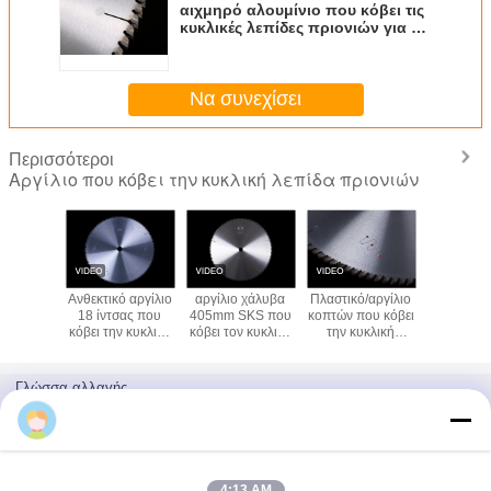
αιχμηρό αλουμίνιο που κόβει τις
κυκλικές λεπίδες πριονιών για το
χάλυβα μετάλλων 16 ίντσα
Να συνεχίσει
Περισσότεροι
Αργίλιο που κόβει την κυκλική λεπίδα πριονιών
 χάλυβα
Ανθεκτικό αργίλιο
αργίλιο χάλυβα
Πλαστικό/αργίλιο
κυκλικές 
βει την
18 ίντσας που
405mm SKS που
κοπτών που κόβει
πριονιών 
 λεπίδα
κόβει την κυκλική
κόβει τον κυκλικό
την κυκλική
κοπή αλο
νιών
λεπίδα πριονιών
cOem βαθμού
λεπίδα πριονιών
με τις εξαιρετικά
βιομηχανίας
με τις άκρες
σκληρές άκρες
λεπίδων πριονιών
450MM Ceratizit
Γλώσσα αλλαγής
Greek
4:13 AM