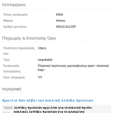
Λεπτομέρειες
Τόπος καταγωγής:
ΚΙΝΑ
Μάρκα:
Hirono
Αριθμό μοντέλου:
405x3.6x120P
Πληρωμής & Αποστολής Όροι
Ποσότητα παραγγελίας
10pcs
min:
Τιμή:
negotiable
Συσκευασία
Πλαστική περίπτωση χαρτοκιβωτίων pipe+ πλαστική
bag+
λεπτομέρειες:
Όροι πληρωμής:
T/T
περιγραφή
Αργίλιο που κόβει την κυκλική λεπίδα πριονιών
λεπίδες πριονιών αργιλίου για το κυκλικό πριόνι
Υψηλό
,
κυκλικές λεπίδες πριονιών για το αλουμίνιο