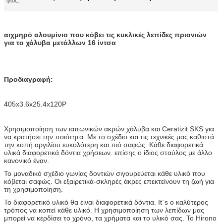
φως:
αιχμηρό αλουμίνιο που κόβει τις κυκλικές λεπίδες πριονιών
για το χάλυβα μετάλλων 16 ίντσα
Προδιαγραφή:
405x3.6x25.4x120P
Χρησιμοποίηση των ιαπωνικών ακρών χάλυβα και Ceratizit SKS για
να κρατήσει την ποιότητα. Με το σχέδιο και τις τεχνικές μας καθιστά
την κοπή αργιλίου ευκολότερη και πιό σαφώς. Κάθε διαφορετικά
υλικά διαφορετικά δόντια χρήσεων. επίσης ο ίδιος σταύλος με άλλο
κανονικό έναν.
Το μοναδικό σχέδιο γωνίας δοντιών σιγουρεύεται κάθε υλικό που
κόβεται σαφώς. Οι εξαιρετικά-σκληρές άκρες επεκτείνουν τη ζωή για
τη χρησιμοποίηση.
Το διαφορετικό υλικό θα είναι διαφορετικά δόντια. Itˊs ο καλύτερος
τρόπος να κοπεί κάθε υλικό. Η χρησιμοποίηση των λεπίδων μας
μπορεί να κερδίσει το χρόνο, τα χρήματα και το υλικό σας. Το Hirono