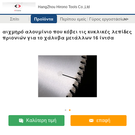
HangZhou Hirono Tools Co.,Ltd
Σπίτι
Προϊόντα
Περίπου εμείς
Γύρος εργοστασίων
>>
αιχμηρό αλουμίνιο που κόβει τις κυκλικές λεπίδες
πριονιών για το χάλυβα μετάλλων 16 ίντσα
Καλύτερη τιμή
επαφή