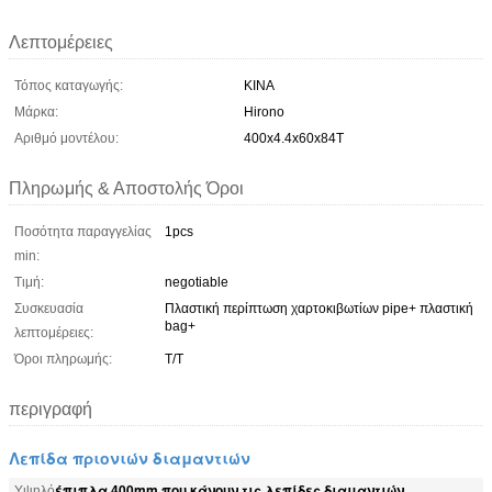
Λεπτομέρειες
Τόπος καταγωγής:
ΚΙΝΑ
Μάρκα:
Hirono
Αριθμό μοντέλου:
400x4.4x60x84T
Πληρωμής & Αποστολής Όροι
Ποσότητα παραγγελίας
1pcs
min:
Τιμή:
negotiable
Συσκευασία
Πλαστική περίπτωση χαρτοκιβωτίων pipe+ πλαστική
bag+
λεπτομέρειες:
Όροι πληρωμής:
T/T
περιγραφή
Λεπίδα πριονιών διαμαντιών
έπιπλα 400mm που κάνουν τις λεπίδες διαμαντιών
Υψηλό
,