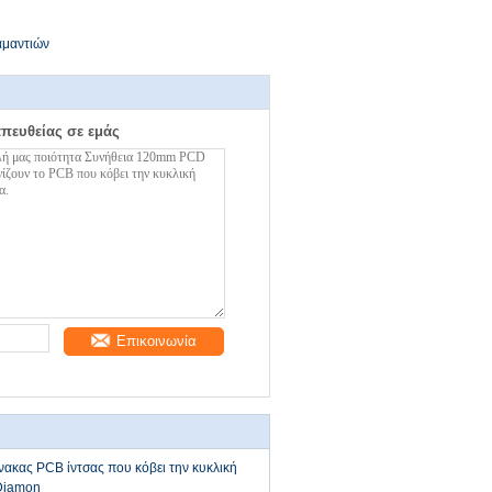
αμαντιών
απευθείας σε εμάς
Επικοινωνία
νακας PCB ίντσας που κόβει την κυκλική
 Diamon