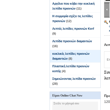
Αργίλιο που κόβει την κυκλική
λεπίδα πριονιών
(11)
Η συμμορία σχίζει τις λεπίδες
πριονιών
(12)
Λεπτές λεπίδες πριονιών Kerf
(9)
Λεπίδα πριονιών διαμαντιών
Λεπ
(16)
κυκλικές λεπίδες πριονιών
διαμαντιών
(8)
Επ
Πλαστική λεπίδα πριονιών
κοπής
(4)
Συ
λε
Σημειώνοντας λεπίδα πριονιών
(28)
Είμαι Online Chat Now
Πρ
120