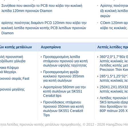
Συνήθεια που ακονίζει το PCB που κόβει την κυκλική
Αρίστης ποιότητας
λεπίδα 120mm πριονιών Diamon
έξι κυκλική λεπί
ακρών
αρίστης ποιότητας διαμάντι PCD 120mm που κόβει την
COem 120mm αρίσ
κυκλική λεπίδα πριονιών κοπής PCB λεπίδων πριονιών
κόβει τις κυκλικέ
Diamon
ιών κοπής μετάλλων
Αεροπρίονα
Λεπτές λεπίδες πρ
υλή πριονιστική
Προσαρμοσμένη λεπίδα
360*2,0*1,7*80z Ε
οξείδωτο χάλυβα
ιπτάμενου πριονιού για κοπή
λεπτές κυκλικές λε
σωλήνων υψηλής ταχύτητας
Λεπίδες κοπής με
νακα Κόψιμο
Precision Thin Ker
ρά Μαχαίρι.
Προσαρμοσμένη φρέζα
κυκλικού πριονιού 355mm
285*1,5*1,25*32*
ιονιού σειράς Fast
για κοπή σωλήνων
λεπτές κυκλικές λε
Αεροπρίονα 560mm για την
250X1.2X1.05X3
ριονιού μεγάλης
κοπή σωλήνων με SKS51
λεπτές κυκλικές λε
Ceratizt tips
Λεπίδες πριονιών 
Πριονόδισκος ιπτάμενου
SKS Ιαπωνία εξαιρ
πριονιού 350mm για κοπή
που δροσίζουν το
σωλήνων SKS51 Ceratizit
80P πιάτων 205 X
Tips
τητα Λεπίδες πριονιών κοπής μετάλλων προμηθευτής. © 2012 - 2026 HangZhou Hiron