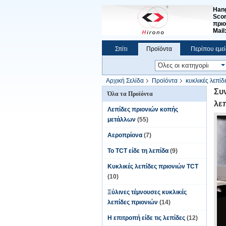
Hang
Scor
πριο
Mail
Σπίτι
Προϊόντα
Περίπου εμεί
Αρχική Σελίδα
Προϊόντα
κυκλικές λεπίδ
πριονιών Diamon
Συ
Όλα τα Προϊόντα
λε
Λεπίδες πριονιών κοπής
μετάλλων
(55)
Αεροπρίονα
(7)
Το TCT είδε τη λεπίδα
(9)
Κυκλικές λεπίδες πριονιών TCT
(10)
Ξύλινες τέμνουσες κυκλικές
λεπίδες πριονιών
(14)
Η επιτροπή είδε τις λεπίδες
(12)