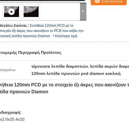
Επικοινωνία
Μεγάλες Εικόνας :
Συνήθεια 120mm PCD με το
στοιχείο έξι άκρες που ακονίζουν το PCB που κόβει την
κυκλική λεπίδα πριονιών Diamon
Καλύτερη τιμή
τομερής Περιγραφή Προϊόντος
τέμνουσα λεπίδα διαμαντιών
λεπίδα ακρών διαμ
,
ισημαίνω:
120mm λεπίδα πριονιών pcd diamon κυκλική
νήθεια 120mm PCD με το στοιχείο έξι άκρες που ακονίζουν 
πίδα πριονιών Diamon
οδιαγραφή:
x2.0x25.4x20