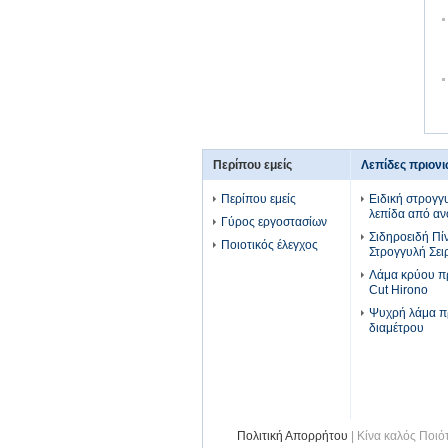
Περίπου εμείς
Λεπίδες πριον
Περίπου εμείς
Ειδική στρογγ
λεπίδα από αν
Γύρος εργοστασίων
Σιδηροειδή Πί
Ποιοτικός έλεγχος
Στρογγυλή Σει
Λάμα κρύου πρ
Cut Hirono
Ψυχρή λάμα π
διαμέτρου
Πολιτική Απορρήτου
| Κίνα καλός Ποιό