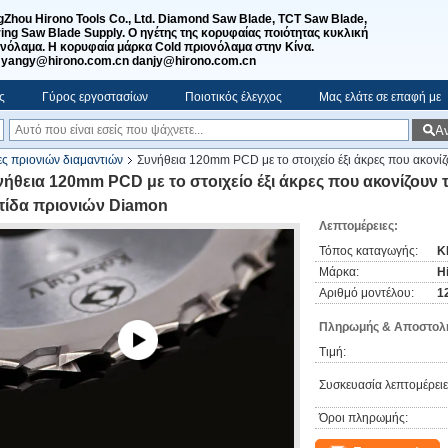
Zhou Hirono Tools Co., Ltd. Diamond Saw Blade, TCT Saw Blade,
ing Saw Blade Supply. Ο ηγέτης της κορυφαίας ποιότητας κυκλική
νόλαμα. Η κορυφαία μάρκα Cold πριονόλαμα στην Κίνα.
:yangy@hirono.com.cn danjy@hirono.com.cn
ς
Γύρος εργοστασίων
Ποιοτικός έλεγχος
Μας ελάτε σε επαφή με
Α
ες πριονιών διαμαντιών
Συνήθεια 120mm PCD με το στοιχείο έξι άκρες που ακονίζ
νήθεια 120mm PCD με το στοιχείο έξι άκρες που ακονίζουν 
πίδα πριονιών Diamon
Λεπτομέρειες:
Τόπος καταγωγής:
Κ
Μάρκα:
H
Αριθμό μοντέλου:
1
Πληρωμής & Αποστολή
Τιμή:
Συσκευασία λεπτομέρειε
Όροι πληρωμής: