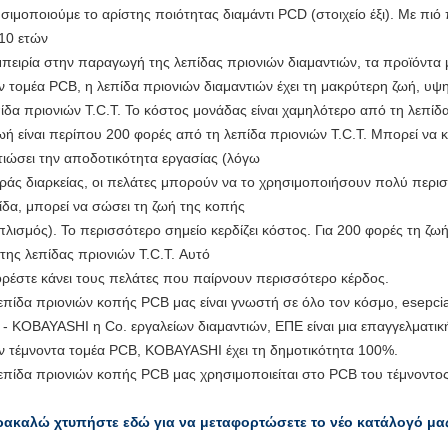
σιμοποιούμε το αρίστης ποιότητας διαμάντι PCD (στοιχείο έξι). Με πι
 10 ετών
μπειρία στην παραγωγή της λεπίδας πριονιών διαμαντιών, τα προϊόντα μ
ν τομέα PCB, η λεπίδα πριονιών διαμαντιών έχει τη μακρύτερη ζωή, υ
ίδα πριονιών T.C.T. Το κόστος μονάδας είναι χαμηλότερο από τη λεπίδα
ωή είναι περίπου 200 φορές από τη λεπίδα πριονιών T.C.T. Μπορεί να κ
τιώσει την αποδοτικότητα εργασίας (λόγω
ράς διαρκείας, οι πελάτες μπορούν να το χρησιμοποιήσουν πολύ περι
ίδα, μπορεί να σώσει τη ζωή της κοπής
πλισμός). Το περισσότερο σημείο κερδίζει κόστος. Για 200 φορές τη ζωή
 της λεπίδας πριονιών T.C.T. Αυτό
ρέστε κάνει τους πελάτες που παίρνουν περισσότερο κέρδος.
επίδα πριονιών κοπής PCB μας είναι γνωστή σε όλο τον κόσμο, esepciall
 - KOBAYASHI η Co. εργαλείων διαμαντιών, ΕΠΕ είναι μια επαγγελματι
ν τέμνοντα τομέα PCB, KOBAYASHI έχει τη δημοτικότητα 100%.
επίδα πριονιών κοπής PCB μας χρησιμοποιείται στο PCB του τέμνοντος
ακαλώ χτυπήστε εδώ για να μεταφορτώσετε το νέο κατάλογό μα