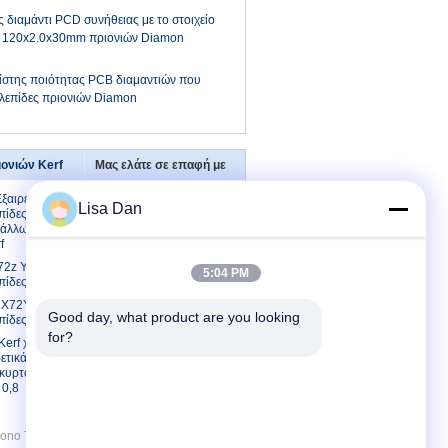
 διαμάντι PCD συνήθειας με το στοιχείο
δα 120x2.0x30mm πριονιών Diamon
της ποιότητας PCB διαμαντιών που
ς λεπίδες πριονιών Diamon
ιονιών Kerf
Μας ελάτε σε επαφή με
ξαιρετικά
Μας ελάτε σε επαφή με
Lisa Dan
πίδες |
Ζητήστε ένα
τάλλων
απόσπασμα
f
E-Mail
72z Υπερ
5:04 PM
πίδες.
Χάρτης ιστότοπου
2X72Υπερ-
Good day, what product are you looking 
πίδες.
for?
Kerf χάλυβα
ετικά λεπτές
 κυρτό Χ
 0,8
o Tools Co.,Ltd. All Rights Reserved.