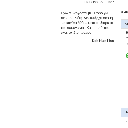
—— Francisco Sanchez
ετι
Έχω συνεργαστεί με Hirono για
περίπου 5 έτη. Δεν υπάρχει ακόμη
και κανένα λάθος κατά τη διάρκεια
Στ
της παραγωγής. Και η ποιότητα
είναι το ίδιο πράγμα.
H
Υ
—— Koh Kian Lian
Τ
Πε