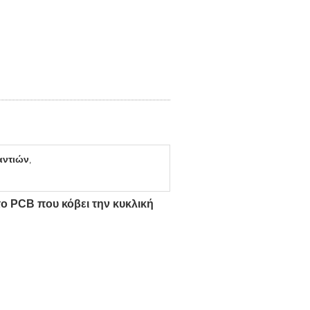
αντιών
,
το PCB που κόβει την κυκλική