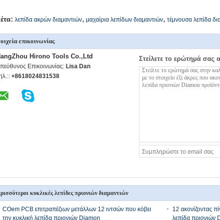
,
,
κέτα:
λεπίδα ακρών διαμαντιών
μαχαίρια λεπίδων διαμαντιών
τέμνουσα λεπίδα δι
οιχεία επικοινωνίας
angZhou Hirono Tools Co.,Ltd
Στείλετε το ερώτημά σας 
πεύθυνος Επικοινωνίας:
Lisa Dan
ηλ.::
+8618024831538
ρισσότεροι κυκλικές λεπίδες πριονιών διαμαντιών
COem PCB επιτραπέζιων μετάλλων 12 ιντσών που κόβει
12 ακονίζοντας πί
την κυκλική λεπίδα πριονιών Diamon
λεπίδα πριονιών