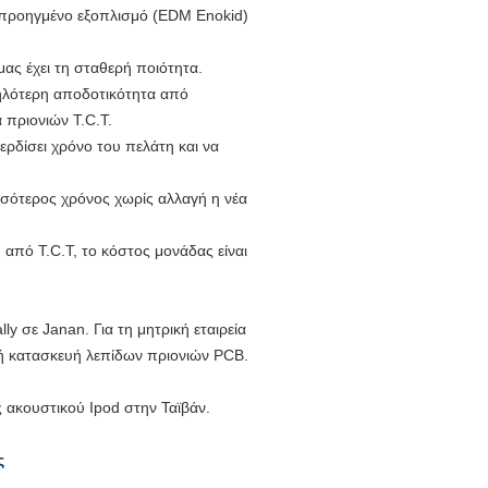
ό προηγμένο εξοπλισμό (EDM Enokid)
ας έχει τη σταθερή ποιότητα.
ψηλότερη αποδοτικότητα από
 πριονιών T.C.T.
ερδίσει χρόνο του πελάτη και να
σσότερος χρόνος χωρίς αλλαγή η νέα
 από T.C.T, το κόστος μονάδας είναι
y σε Janan. Για τη μητρική εταιρεία
κή κατασκευή λεπίδων πριονιών PCB.
 ακουστικού Ipod στην Ταϊβάν.
ς