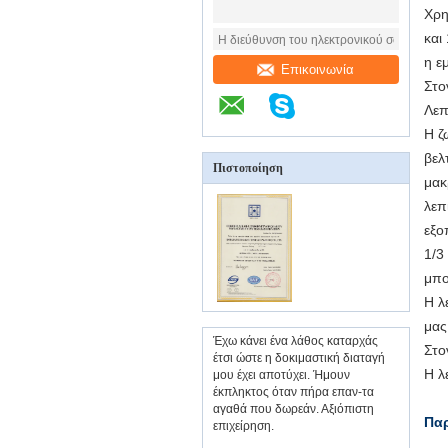
Χρη
και
η ε
Επικοινωνία
Στο
Λεπ
Η ζ
βελ
Πιστοποίηση
μακ
λεπ
εξο
1/3
μπο
Η λ
μας
Έχω κάνει ένα λάθος καταρχάς
Στο
έτσι ώστε η δοκιμαστική διαταγή
Η λ
μου έχει αποτύχει. Ήμουν
έκπληκτος όταν πήρα επαν-τα
αγαθά που δωρεάν. Αξιόπιστη
Παρ
επιχείρηση.