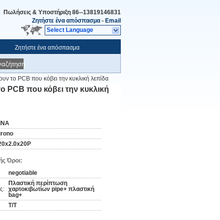
Πωλήσεις & Υποστήριξη
86--13819146831
Ζητήστε ένα απόσπασμα
-
Email
Select Language
Ζητήστε ένα απόσπασμα
ναζήτηση
ουν το PCB που κόβει την κυκλική λεπίδα
το PCB που κόβει την κυκλική
ΙΝΑ
irono
20x2.0x20P
ς Όροι:
negotiable
Πλαστική περίπτωση
ς:
χαρτοκιβωτίων pipe+ πλαστική
bag+
T/T