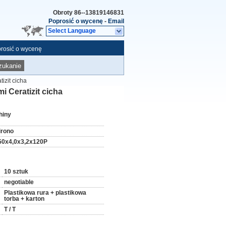
Obroty
86--13819146831
Poprosić o wycenę
-
Email
Select Language
rosić o wycenę
zukanie
izit cicha
 Ceratizit cicha
hiny
irono
50x4,0x3,2x120P
10 sztuk
negotiable
Plastikowa rura + plastikowa
torba + karton
T / T