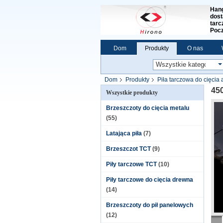
Hang
dost
tarc
Pocz
Dom
Produkty
O nas
Dom
Produkty
Piła tarczowa do cięcia
450
Wszystkie produkty
Brzeszczoty do cięcia metalu
(55)
Latająca piła
(7)
Brzeszczot TCT
(9)
Piły tarczowe TCT
(10)
Piły tarczowe do cięcia drewna
(14)
Brzeszczoty do pił panelowych
(12)