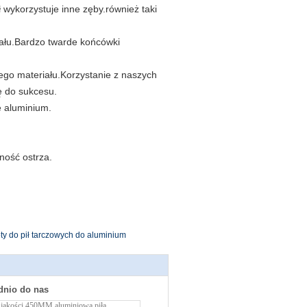
ł wykorzystuje inne zęby.również taki
ału.Bardzo twarde końcówki
ego materiału.Korzystanie z naszych
ę do sukcesu.
e aluminium.
ność ostrza.
ty do pił tarczowych do aluminium
dnio do nas