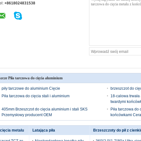
el:
+8618024831538
szcze Piła tarczowa do cięcia aluminium
piły tarczowe do aluminium Cięcie
brzeszczot do ci
Piła tarczowa do cięcia stali i aluminium
18-calowa trwała 
twardymi końców
405mm Brzeszczot do cięcia aluminium i stali SKS
Piła tarczowa do 
Przemysłowy producent OEM
końcówkami Cera
cięcia metalu
Latająca piła
Brzeszczoty do pił z cienk