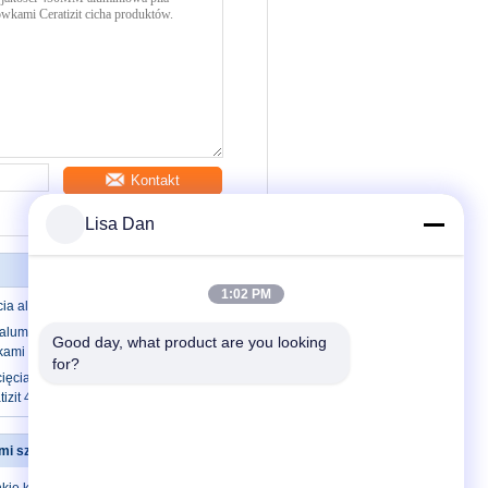
Kontakt
Lisa Dan
1:02 PM
ęcia aluminium z drobnymi zębami
aluminiowa piła tarczowa z ultra
Good day, what product are you looking 
kami
for?
cięcia tworzyw sztucznych / aluminium z
tizit 450MM
imi szczelinami
Skontaktuj się z nami