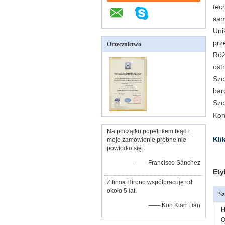
tec
sam
Uni
prz
Orzecznictwo
Róż
ost
Szc
bard
Szc
Kon
Na początku popełniłem błąd i
Kli
moje zamówienie próbne nie
powiodło się.
—— Francisco Sánchez
Ety
Z firmą Hirono współpracuję od
około 5 lat.
Sz
—— Koh Kian Lian
H
O