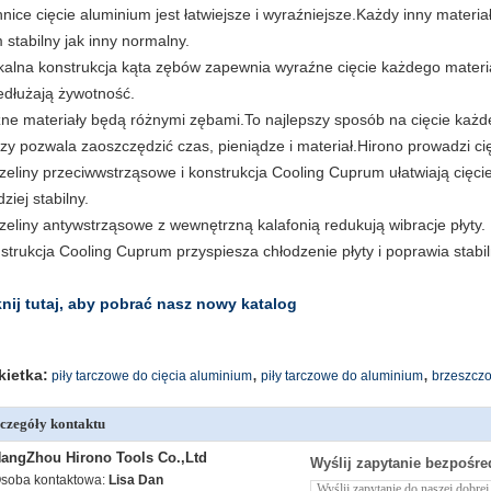
hnice cięcie aluminium jest łatwiejsze i wyraźniejsze.Każdy inny materia
 stabilny jak
inny normalny.
kalna konstrukcja kąta zębów zapewnia wyraźne cięcie każdego materi
edłużają żywotność.
ne materiały będą różnymi zębami.To najlepszy sposób na cięcie każd
rzy pozwala zaoszczędzić czas, pieniądze i materiał.Hirono prowadzi ci
zeliny przeciwwstrząsowe i konstrukcja Cooling Cuprum ułatwiają cięci
ziej stabilny.
zeliny antywstrząsowe z wewnętrzną kalafonią redukują wibracje płyty.
strukcja Cooling Cuprum przyspiesza chłodzenie płyty i poprawia stabil
knij tutaj, aby pobrać nasz nowy katalog
,
,
kietka:
piły tarczowe do cięcia aluminium
piły tarczowe do aluminium
brzeszczo
czegóły kontaktu
angZhou Hirono Tools Co.,Ltd
Wyślij zapytanie bezpośre
soba kontaktowa:
Lisa Dan