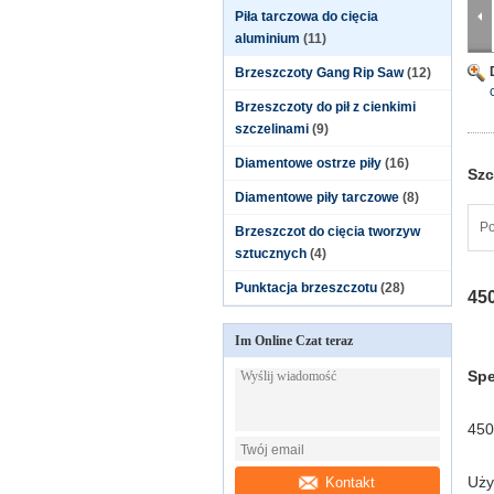
Piła tarczowa do cięcia
aluminium
(11)
Brzeszczoty Gang Rip Saw
(12)
Brzeszczoty do pił z cienkimi
szczelinami
(9)
Diamentowe ostrze piły
(16)
Szc
Diamentowe piły tarczowe
(8)
Po
Brzeszczot do cięcia tworzyw
sztucznych
(4)
Punktacja brzeszczotu
(28)
450
Im Online Czat teraz
Spe
450
Uży
Kontakt