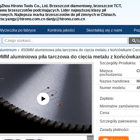
Zhou Hirono Tools Co., Ltd. Brzeszczot diamentowy, brzeszczot TCT,
awa brzeszczotów podcinających. Lider najwyższej klasy pił
zowych. Najlepsza marka brzeszczotów do pił zimnych w Chinach.
ta:yangy@hirono.com.cn danjy@hirono.com.cn
Wycieczka po fabryce
Kontrola jakości
Skontaktuj się z nami
Pop
S
 aluminium
450MM aluminiowa piła tarczowa do cięcia metalu z końcówkami Cerat
MM aluminiowa piła tarczowa do cięcia metalu z końcówkami
Szczegóły Produktu:
Miejsce
C
pochodzenia:
Nazwa handlowa:
H
Numer modelu:
4
Zapłata:
Minimalne zamówienie:
Cena:
Szczegóły pakowania:
Zasady płatności: