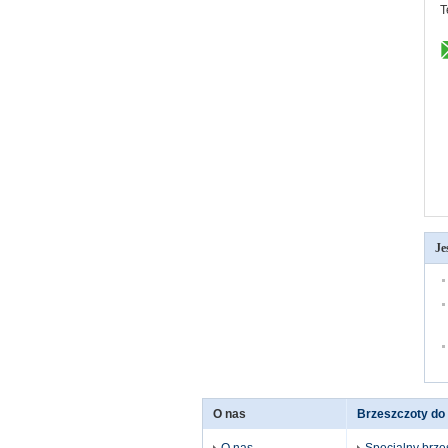
T
Je
O nas
Brzeszczoty do 