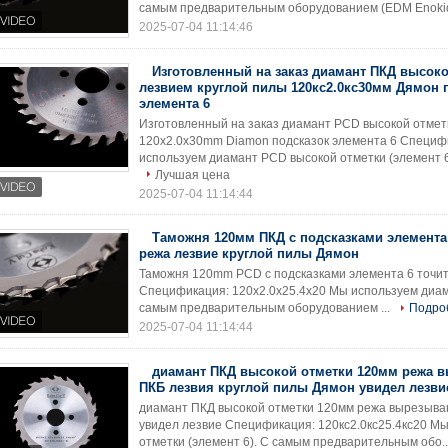
самым предварительным оборудованием (EDM Enokid)
2025-07-04 11:14:46
Изготовленный на заказ диамант ПКД высоко
лезвием круглой пилы 120кс2.0кс30мм Дямон 
элемента 6
Изготовленный на заказ диамант PCD высокой отметк
120x2.0x30mm Diamon подсказок элемента 6 Специфи
используем диамант PCD высокой отметки (элемент 6)
Лучшая цена
2025-07-04 11:14:44
Таможня 120мм ПКД с подсказками элемента
режа лезвие круглой пилы Дямон
Таможня 120mm PCD с подсказками элемента 6 точит
Спецификация: 120x2.0x25.4x20 Мы используем диам
самым предварительным оборудованием ...
Подро
2025-07-04 11:14:44
диамант ПКД высокой отметки 120мм режа 
ПКБ лезвия круглой пилы Дямон увидел лезви
диамант ПКД высокой отметки 120мм режа вырезыва
увидел лезвие Спецификация: 120кс2.0кс25.4кс20 М
отметки (элемент 6). С самым предварительным обо..