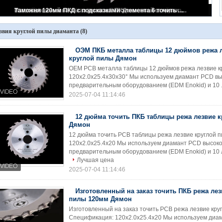
ОЭМ ПКБ металла таблицы 12 дюймов режа лезвие круглой пилы Дямон
звия круглой пилы диаманта
(8)
ОЭМ ПКБ металла таблицы 12 дюймов режа 
круглой пилы Дямон
OEM PCB металла таблицы 12 дюймов режа лезвие к
120x2.0x25.4x30x30° Мы используем диамант PCD выс
предварительным оборудованием (EDM Enokid) и 10 .
2025-07-04 11:14:46
12 дюйма точить ПКБ таблицы режа лезвие 
Дямон
12 дюйма точить PCB таблицы режа лезвие круглой 
120x2.0x25.4x20 Мы используем диамант PCD высокой
предварительным оборудованием (EDM Enokid) и 10 л
Лучшая цена
2025-07-04 11:14:46
Изготовленный на заказ точить ПКБ режа лез
пилы 120мм Дямон
Изготовленный на заказ точить PCB режа лезвие кр
Спецификация: 120x2.0x25.4x20 Мы используем диам