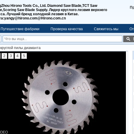
Zhou Hirono Tools Co., Ltd. Diamond Saw Blade,TCT Saw
П
e,Scoring Saw Blade Supply. Лидер круглого лезвия верхнего
са. Лучший бренд холодной лезвия в Китае.
та:yangy@hirono.com@Hirono.com.cn
Путешествие фабрики
Проверка качества
Свяжитесь мы
От
 круглой пилы диаманта
2
3
4
5