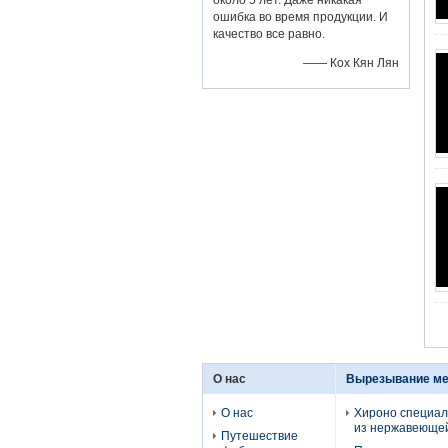
около 5 лет. Даже никакая
ошибка во время продукции. И
качество все равно.
—— Кох Кян Лян
О нас
Вырезывание ме
О нас
Хироно специал
из нержавеющей
Путешествие