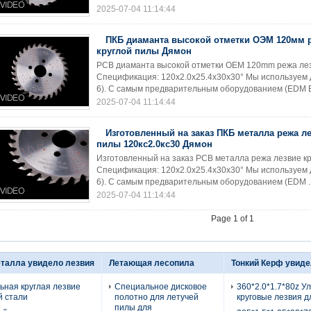
2025-07-04 11:14:44
ПКБ диаманта высокой отметки ОЭМ 120мм 
круглой пилы Дямон
PCB диаманта высокой отметки OEM 120mm режа лез
Спецификация: 120x2.0x25.4x30x30° Мы используем 
6). С самым предварительным оборудованием (EDM En
2025-07-04 11:14:44
Изготовленный на заказ ПКБ металла режа л
пилы 120кс2.0кс30 Дямон
Изготовленный на заказ PCB металла режа лезвие к
Спецификация: 120x2.0x25.4x30x30° Мы используем 
6). С самым предварительным оборудованием (EDM .
2025-07-04 11:14:44
Page 1 of 1
талла увидело лезвия
Летающая лесопила
Тонкий Керф увиде
ьная круглая лезвие
Специальное дисковое
360*2.0*1.7*80z У
 стали
полотно для летучей
круговые лезвия д
пилы для