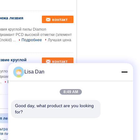
режа лезвия
контакт
вия круглой пилы Diamon
диамант PCD высокой отметки (элемент
okid) ...
Подробнее
Лучшая цена
езвие круглой
контакт
руглой пилы 120x2.0x30 Diamon
Lisa Dan
диамант PCD высокой отметки (элемент
..
Подробнее
Лучшая цена
8:49 AM
Good day, what product are you looking 
for?
л лезвия
Свяжитесь мы
льтратонкие
Свяжитесь мы
ля пилы.
Спросите