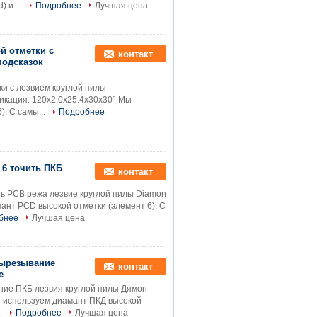
 и ...
Подробнее
Лучшая цена
й отметки с
контакт
подсказок
и с лезвием круглой пилы
кация: 120x2.0x25.4x30x30° Мы
. С самы...
Подробнее
 6 точить ПКБ
контакт
ь PCB режа лезвие круглой пилы Diamon
ант PCD высокой отметки (элемент 6). С
бнее
Лучшая цена
вырезывание
контакт
е
ние ПКБ лезвия круглой пилы Дямон
ы используем диамант ПКД высокой
.
Подробнее
Лучшая цена