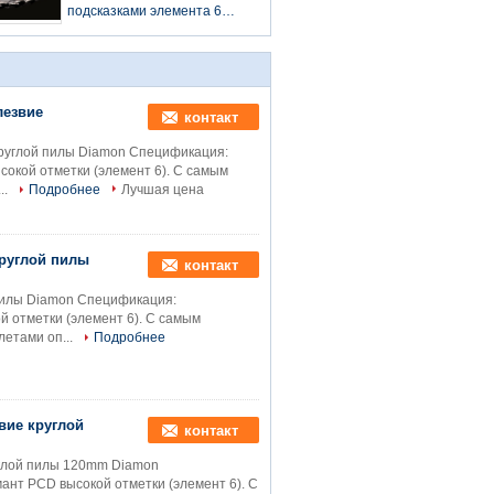
подсказок элемента 6
подсказками элемента 6
точить ПКБ режа лезвие
круглой пилы Дямон
лезвие
контакт
руглой пилы Diamon Спецификация:
окой отметки (элемент 6). С самым
..
Подробнее
Лучшая цена
круглой пилы
контакт
пилы Diamon Спецификация:
 отметки (элемент 6). С самым
етами оп...
Подробнее
вие круглой
контакт
углой пилы 120mm Diamon
ант PCD высокой отметки (элемент 6). С