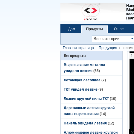
Hang
Blad
клас
Поч
Дом
Продукты
О нас
Главная страница
Продукция
лезвия
Все продукты
1
Вырезывание металла
увидело лезвия
(55)
Летающая лесопила
(7)
ТКТ увидел лезвие
(9)
Лезвия круглой пилы ТКТ
(10)
Деревянные лезвия круглой
пилы вырезывания
(14)
Панель увидела лезвия
(12)
Алюминиевое лезвие круглой