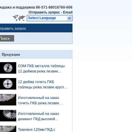
родажа и поддержка
86-571-88016760-606
Отправить запрос
-
Email
Select Language
править запрос
Поиск
Продукция
ОЭМ ПКБ металла таблицы
12 дюймов режа лезвие
круглой пилы Дямон
12 дюйма точить ПКБ
таблицы режа лезвие круглой
пилы Дямон
Изготовленный на заказ
точить ПКБ режа лезвие
круглой пилы 120мм Дямон
Изготовленный на заказ
диамант ПКД высокой
отметки с лезвием круглой
пилы 120кс2.0кс30мм Дямон
Таможня 120мм ПКД с