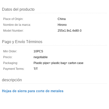
Datos del producto
Place of Origin:
China
Nombre de la marca:
Hirono
Model Number:
255x1.9x1.4x80-3
Pago y Envío Términos
Min Order:
10PCS
Precio:
negotiable
Packaging:
Plastic pipe+ plastic bag+ carton case
Payment Terms:
T/T
descripción
Hojas de sierra para corte de metales