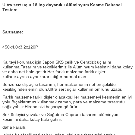
Ultra sert uçlu 18 inç dayanıklı Alüminyum Kesme Dairesel
Testere
Şartname:
450x4.0x3.2x120P
Kaliteyi korumak için Japon SKS çelik ve Ceratizit uçlarını
kullanma.Tasarım ve tekniklerimiz ile Alüminyum kesimini daha kolay
ve daha net hale getirir.Her farklı malzeme farklı dişler
kullanır.ayrıca aynı kararlı
diğer normal olan.
Benzersiz diş açısı tasarımı, her malzemenin net bir şekilde
kesildiğinden emin olun.Ultra sert uçlar kullanım ömrünü uzatır.
Farklı malzeme farklı dişler olacaktır.Her malzemeyi kesmenin en iyi
yolu.Bıçaklarımızı kullanmak zaman, para ve malzeme tasarrufu
sağlayabilir.Hirono sizi başarıya götürür.
Şok önleyici yuvalar ve Soğutma Cuprum tasarımı alüminyum
kesimini daha kolay hale getirir.
daha kararlı.
İçinde kolofonili anti-şok yuvaları, plakanın titreşimini azaltır.