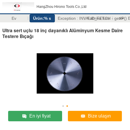
HangZhou Hirono Tools Co.,Ltd
Ev
Ürün:% s
Exception : INVALID_FETCH - getIP(
Fabrika turu
>>
Ultra sert uçlu 18 inç dayanıklı Alüminyum Kesme Daire
Testere Bıçağı
En iyi fiyat
Bize ulaşın