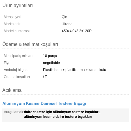
Ürün ayrıntıları
Menşe yeri:
Çin
Marka adı:
Hirono
Model numarası:
450x4.0x3.2x120P
Ödeme & teslimat koşulları
Min sipariş miktarı:
10 parça
Fiyat:
negotiable
Ambalaj bilgileri:
Plastik boru + plastik torba + karton kutu
Ödeme koşulları:
/ T
Açıklama
Alüminyum Kesme Dairesel Testere Bıçağı
daire testere için alüminyum testere bıçakları
Vurgulamak:
,
alüminyum kesme daire testere bıçakları