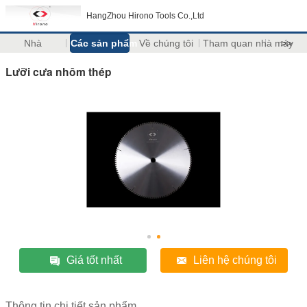
HangZhou Hirono Tools Co.,Ltd
Nhà
Các sản phẩm
Về chúng tôi
Tham quan nhà máy
>>
Lưỡi cưa nhôm thép
Giá tốt nhất
Liên hệ chúng tôi
Thông tin chi tiết sản phẩm