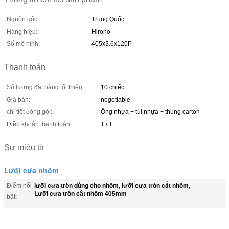
Nguồn gốc:
Trung Quốc
Hàng hiệu:
Hirono
Số mô hình:
405x3.6x120P
Thanh toán
Số lượng đặt hàng tối thiểu:
10 chiếc
Giá bán:
negotiable
chi tiết đóng gói:
Ống nhựa + túi nhựa + thùng carton
Điều khoản thanh toán:
T / T
Sự miêu tả
Lưỡi cưa nhôm
lưỡi cưa tròn dùng cho nhôm
lưỡi cưa tròn cắt nhôm
Điểm nổi
,
,
Lưỡi cưa tròn cắt nhôm 405mm
bật: