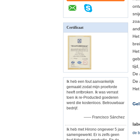
ont
sni
zoa
Certificaat
and
Het
bre
Het
geb
tijd
De 
De 
Ik heb een fout aanvankelijk
gemaakt zodat mijn proeforde
Het
heeft ontbroken. Ik was verrast
toen ik re-Producted goederen
werd die kostenloos. Betrouwbaar
Gel
bedrijf.
—— Francisco Sánchez
lab
Ik heb met Hirono ongeveer 5 jaar
de b
samengewerkt. Er is zelfs geen