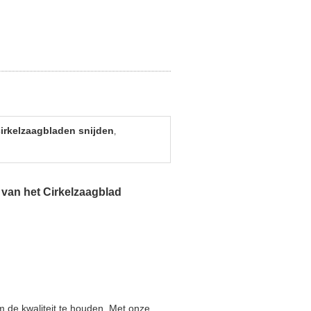
irkelzaagbladen snijden
,
van het Cirkelzaagblad
m de kwaliteit te houden. Met onze