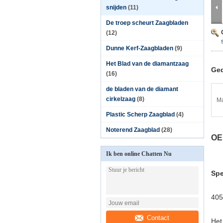
snijden
(11)
De troep scheurt Zaagbladen
(12)
Dunne Kerf-Zaagbladen
(9)
Het Blad van de diamantzaag
Ged
(16)
de bladen van de diamant
cirkelzaag
(8)
Ma
Plastic Scherp Zaagblad
(4)
Noterend Zaagblad
(28)
OE
Ik ben online Chatten Nu
Spe
405
Contact
Het