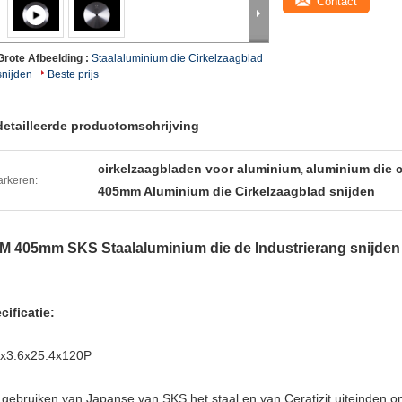
Contact
Grote Afbeelding :
Staalaluminium die Cirkelzaagblad
snijden
Beste prijs
etailleerde productomschrijving
cirkelzaagbladen voor aluminium
aluminium die c
,
rkeren:
405mm Aluminium die Cirkelzaagblad snijden
M 405mm SKS Staalaluminium die de Industrierang snijden 
cificatie:
x3.6x25.4x120P
 gebruiken van Japanse van SKS het staal en van Ceratizit uiteinden o