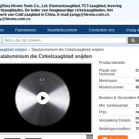
Zhou Hirono Tools Co., Ltd. Diamantzaagblad, TCT-zaagblad, levering
rilzaagbladen. De leider van hoogwaardige cirkelzaagbladen. Het
erk van Cold zaagblad in China. E-mail:yangy@hirono.com.cn
jy@hirono.com.cn
ns
Fabrieksreis
Kwaliteitscontrole
Contacteer ons
Vraag e
zaagblad snijden
Staalaluminium die Cirkelzaagblad snijden
alaluminium die Cirkelzaagblad snijden
Productdetails:
Plaats van
C
herkomst:
Merknaam:
H
Modelnummer:
4
Betalen & Verzenden 
Min. bestelaantal:
1
Prijs:
n
P
Verpakking Details:
v
Betalingscondities:
T