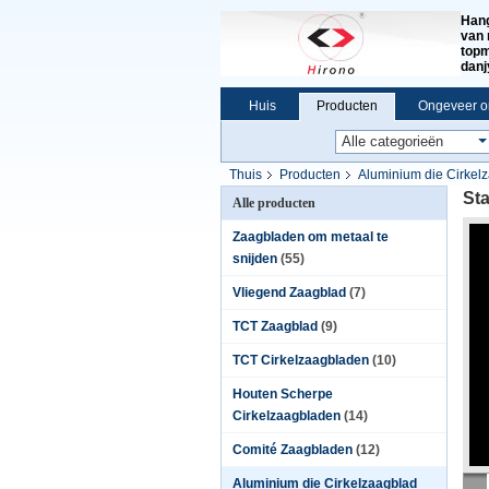
Hang
van 
topm
dan
Huis
Producten
Ongeveer o
Thuis
Producten
Aluminium die Cirkel
Sta
Alle producten
Zaagbladen om metaal te
snijden
(55)
Vliegend Zaagblad
(7)
TCT Zaagblad
(9)
TCT Cirkelzaagbladen
(10)
Houten Scherpe
Cirkelzaagbladen
(14)
Comité Zaagbladen
(12)
Aluminium die Cirkelzaagblad