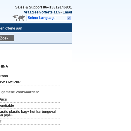
Sales & Support
86--13819146831
Vraag een offerte aan
-
Email
Select Language
en offerte aan
Zoek
HINA
irono
05x3.6x120P
Algemene voorwaarden:
0pcs
egotiable
lastic plastic bag+ het kartongeval
an pipe+
/T