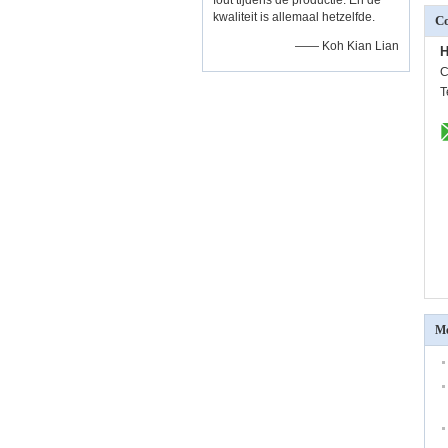
fout tijdens de productie. En de
kwaliteit is allemaal hetzelfde.
Co
—— Koh Kian Lian
H
C
T
Me