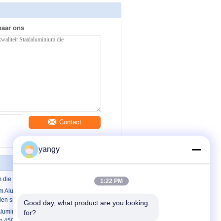
naar ons
Contact
yangy
m die Cirkelzaagblad snijden
1:22 PM
 Aluminium die Cirkelzaagblad met
den snijden
Good day, what product are you looking 
Aluminium die Cirkelzaagblad met
for?
den 450MM snijden