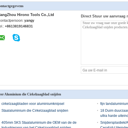
ntactgegevens
angZhou Hirono Tools Co.,Ltd
Direct Stuur uw aanvraag 
ontactpersoon:
yangy
el.:
+8613819146831
er Aluminium die Cirkelzaagblad snijden
cirkelzaagbladen voor aluminiumknipsel
fijn tandaluminiu
Staalaluminium die Cirkelzaagblad snijden
18 Duim duurzaam
ultra harde uitein
405mm SKS Staalaluminium die OEM van de de
Snijdersplastiek/
Industrierang van het Cirkelzaagblad snijden
Ceratizit-Uitein