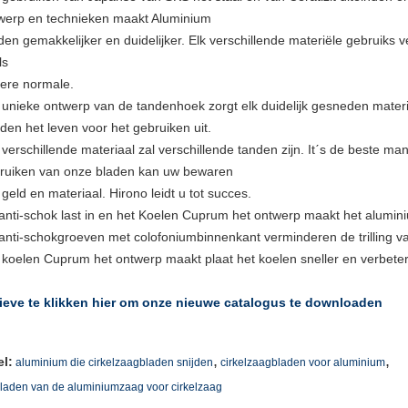
werp en technieken maakt Aluminium
jden gemakkelijker en duidelijker. Elk verschillende materiële gebruiks v
ls
ere normale.
 unieke ontwerp van de tandenhoek zorgt elk duidelijk gesneden materia
iden het leven voor het gebruiken uit.
 verschillende materiaal zal verschillende tanden zijn. Itˊs de beste man
ruiken van onze bladen kan uw bewaren
, geld en materiaal. Hirono leidt u tot succes.
anti-schok last in en het Koelen Cuprum het ontwerp maakt het alumini
anti-schokgroeven met colofoniumbinnenkant verminderen de trilling va
 koelen Cuprum het ontwerp maakt plaat het koelen sneller en verbetert 
ieve te klikken hier om onze nieuwe catalogus te downloaden
,
,
el:
aluminium die cirkelzaagbladen snijden
cirkelzaagbladen voor aluminium
laden van de aluminiumzaag voor cirkelzaag