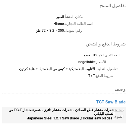
تفاصيل المنتج
مكان المنشأ:
الصين
اسم العلامة التجارية:
Hirono
رقم الموديل:
300 × 3.2 × 72 طن
شروط الدفع والشحن
الحد الأدنى لكمية:
10 قطع
الأسعار:
negotiable
تفاصيل التغليف:
الأنابيب البلاستيكية + كيس من البلاستيك + علبة كرتون
شروط الدفع:
T / T.
وصف
TCT Saw Blade
شفرات منشار قطع المعادن ، شفرات منشار دائري ، شفرة منشار T.C.T من
تسليط
الصلب الياباني
الضوء:
Japanese Steel T.C.T Saw Blade
circular saw blades
,
,