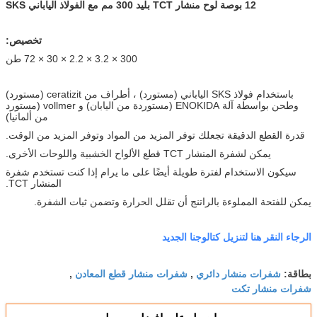
12 بوصة لوح منشار TCT بليد 300 مم مع الفولاذ الياباني SKS
تخصيص:
300 × 3.2 × 2.2 × 30 × 72 طن
باستخدام فولاذ SKS الياباني (مستورد) ، أطراف من ceratizit (مستورد)
وطحن بواسطة آلة ENOKIDA (مستوردة من اليابان) و vollmer (مستورد
من ألمانيا)
قدرة القطع الدقيقة تجعلك توفر المزيد من المواد وتوفر المزيد من الوقت.
يمكن لشفرة المنشار TCT قطع الألواح الخشبية واللوحات الأخرى.
سيكون الاستخدام لفترة طويلة أيضًا على ما يرام إذا كنت تستخدم شفرة
المنشار TCT.
يمكن للفتحة المملوءة بالراتنج أن تقلل الحرارة وتضمن ثبات الشفرة.
الرجاء النقر هنا لتنزيل كتالوجنا الجديد
شفرات منشار دائري
شفرات منشار قطع المعادن
بطاقة:
,
,
شفرات منشار تكت