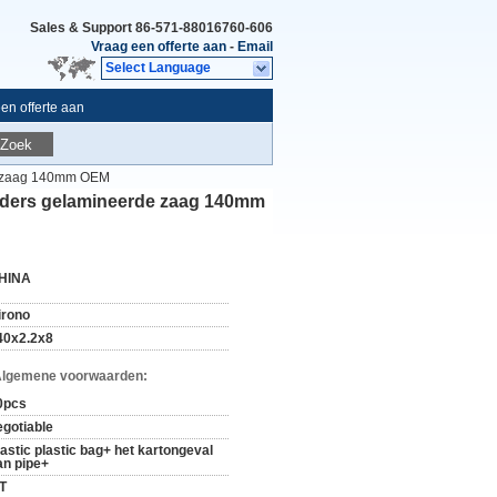
Sales & Support
86-571-88016760-606
Vraag een offerte aan
-
Email
Select Language
en offerte aan
Zoek
de zaag 140mm OEM
ijders gelamineerde zaag 140mm
HINA
irono
40x2.2x8
Algemene voorwaarden:
0pcs
egotiable
lastic plastic bag+ het kartongeval
an pipe+
/T