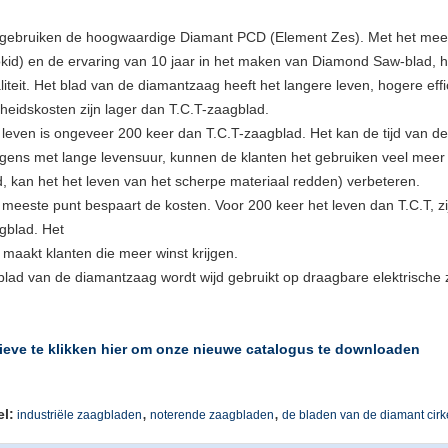
 gebruiken de hoogwaardige Diamant PCD (Element Zes). Met het mee
kid) en de ervaring van 10 jaar in het maken van Diamond Saw-blad, 
iteit.
Het blad van
de
diamantzaag heeft het langere leven, hogere eff
heidskosten zijn lager dan T.C.T-zaagblad.
 leven is ongeveer 200 keer dan T.C.T-zaagblad. Het kan de tijd van
d
gens met lange levensuur
, kunnen de klanten het gebruiken veel meer 
d, kan het het leven van het scherpe materiaal redden)
verbeteren
.
 meeste punt bespaart de kosten. Voor 200 keer het leven dan T.C.T, z
gblad. Het
 maakt klanten die meer winst krijgen.
 blad van de diamantzaag wordt wijd gebruikt op draagbare elektrische 
ieve te klikken hier om onze nieuwe catalogus te downloaden
,
,
el:
industriële zaagbladen
noterende zaagbladen
de bladen van de diamant cir