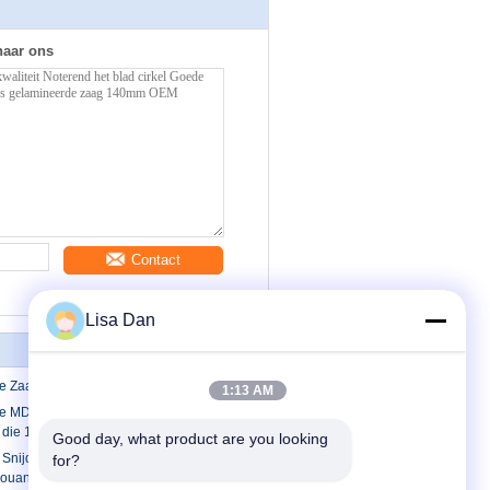
naar ons
Contact
Lisa Dan
de Zaagblad van PCD
1:13 AM
ge MDF Bladen van de raads Noterende
die 100 x 1,8 x 5 noteren
Good day, what product are you looking 
 Snijderslijst van PCD zag het noteren
for?
Douane