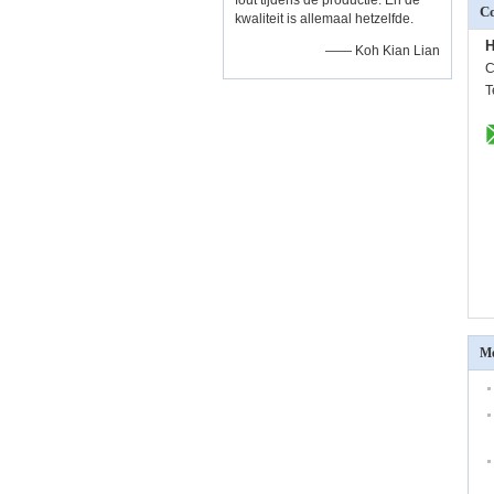
fout tijdens de productie. En de
Co
kwaliteit is allemaal hetzelfde.
H
—— Koh Kian Lian
C
T
Me