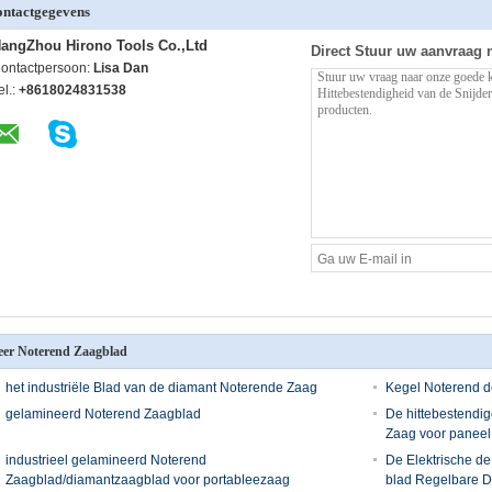
ntactgegevens
angZhou Hirono Tools Co.,Ltd
Direct Stuur uw aanvraag 
ontactpersoon:
Lisa Dan
el.:
+8618024831538
er Noterend Zaagblad
het industriële Blad van de diamant Noterende Zaag
Kegel Noterend 
gelamineerd Noterend Zaagblad
De hittebestendi
Zaag voor paneel 
industrieel gelamineerd Noterend
De Elektrische de
Zaagblad/diamantzaagblad voor portableezaag
blad Regelbare 