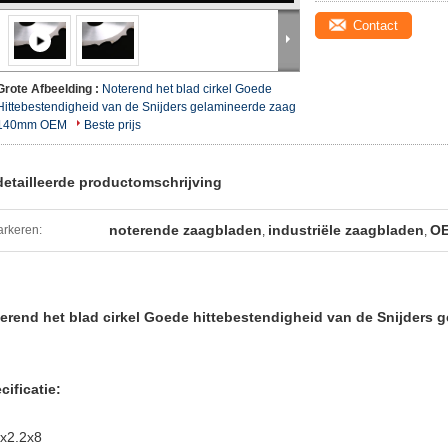
Contact
Grote Afbeelding :
Noterend het blad cirkel Goede
Hittebestendigheid van de Snijders gelamineerde zaag
140mm OEM
Beste prijs
etailleerde productomschrijving
noterende zaagbladen
industriële zaagbladen
OE
rkeren:
,
,
erend het blad cirkel Goede hittebestendigheid van de Snijder
cificatie:
x2.2x8