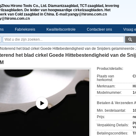
Zhou Hirono Tools Co., Ltd. Diamantzaagblad, TCT-zaagblad, levering
rilzaagbladen. De leider van hoogwaardige cirkelzaagbladen. Het
erk van Cold zaagblad in China. E-mail:yangy@hirono.com.cn
jy@hirono.com.cn
ns
Fabrieksreis
Kwaliteitscontrole
Contacteer ons
Vraag e
Noterend het blad cirkel Goede Hittebestendigheid van de Snijders gelamineer
erend het blad cirkel Goede Hittebestendigheid van de Sn
M
Productdetails:
Plaats van
C
herkomst:
Merknaam:
H
Modelnummer:
1
Betalen & Verzenden 
Min. bestelaantal:
1
Prijs:
n
P
Verpakking Details:
v
Betalingscondities:
T