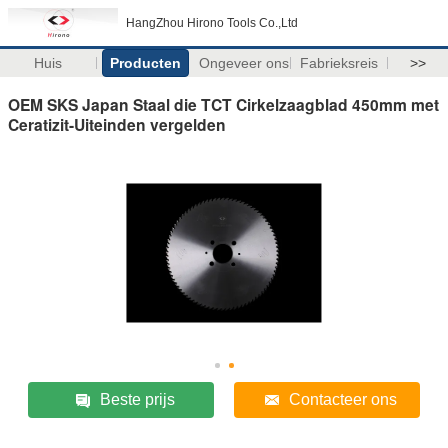
HangZhou Hirono Tools Co.,Ltd
Huis
Producten
Ongeveer ons
Fabrieksreis
>>
OEM SKS Japan Staal die TCT Cirkelzaagblad 450mm met
Ceratizit-Uiteinden vergelden
Beste prijs
Contacteer ons