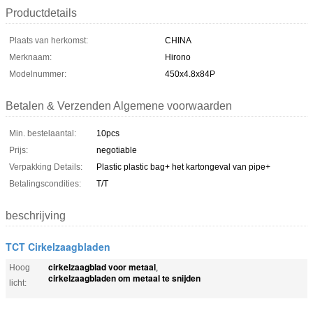
Productdetails
Plaats van herkomst:
CHINA
Merknaam:
Hirono
Modelnummer:
450x4.8x84P
Betalen & Verzenden Algemene voorwaarden
Min. bestelaantal:
10pcs
Prijs:
negotiable
Verpakking Details:
Plastic plastic bag+ het kartongeval van pipe+
Betalingscondities:
T/T
beschrijving
TCT Cirkelzaagbladen
cirkelzaagblad voor metaal
Hoog
,
cirkelzaagbladen om metaal te snijden
licht: