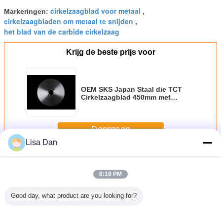
cirkelzaagblad voor metaal
Markeringen:
,
cirkelzaagbladen om metaal te snijden
,
het blad van de carbide cirkelzaag
Krijg de beste prijs voor
OEM SKS Japan Staal die TCT
Cirkelzaagblad 450mm met
Ceratizit-Uiteinden vergelden
Doorgaan
Lisa Dan
TCT Cirkelzaagbladen
Meer
8:19 PM
Good day, what product are you looking for?
Duim die
SKS-Staal 14
OEM SKS Japan
OEM SKS Japans
Douane 
CT
Duim die TCT
Staal dat TCT
Staal die TCT het
Lijst die