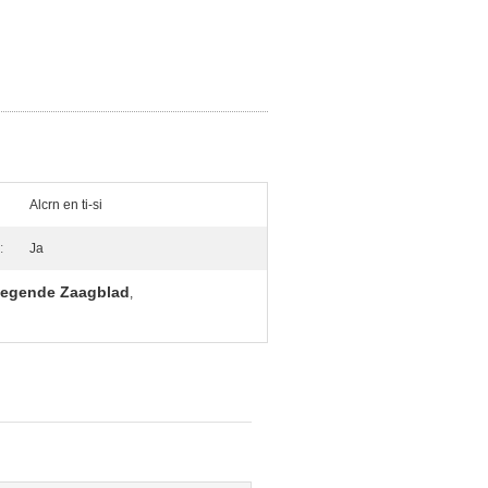
Alcrn en ti-si
:
Ja
iegende Zaagblad
,