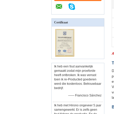
Certificaat
A
T
Ik heb een fout aanvankelijk
D
gemaakt zodat mijn proeforde
heeft ontbroken. Ik was verrast
p
toen ik re-Producted goederen
e
werd die kostenloos. Betrouwbaar
V
bedrijf.
v
—— Francisco Sánchez
l
Ik heb met Hirono ongeveer 5 jaar
B
samengewerkt. Er is zelfs geen