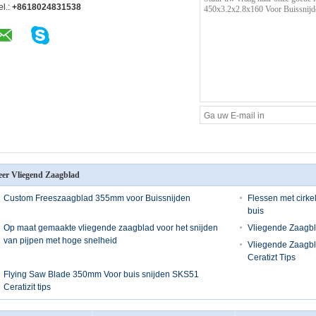
el.:
+8618024831538
er Vliegend Zaagblad
Custom Freeszaagblad 355mm voor Buissnijden
Flessen met cirke
buis
Op maat gemaakte vliegende zaagblad voor het snijden
Vliegende Zaagbl
van pijpen met hoge snelheid
Vliegende Zaagb
Ceratizt Tips
Flying Saw Blade 350mm Voor buis snijden SKS51
Ceratizit tips