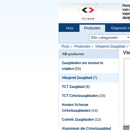
Hang
van 
topm
dan
Huis
Producten
Ongeveer o
Thuis
Producten
Vliegend Zaagblad
Vl
Alle producten
Zaagbladen om metaal te
snijden
(55)
Vliegend Zaagblad
(7)
TCT Zaagblad
(9)
TCT Cirkelzaagbladen
(10)
Houten Scherpe
Cirkelzaagbladen
(14)
Comité Zaagbladen
(12)
Aluminium die Cirkelzaagblad