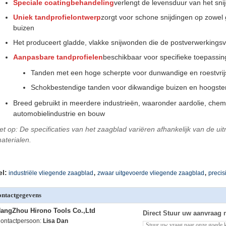
Speciale coatingbehandeling
verlengt de levensduur van het sni
Uniek tandprofielontwerp
zorgt voor schone snijdingen op zowel 
buizen
Het produceert gladde, vlakke snijwonden die de postverwerkingsv
Aanpasbare tandprofielen
beschikbaar voor specifieke toepassin
Tanden met een hoge scherpte voor dunwandige en roestvrij
Schokbestendige tanden voor dikwandige buizen en hoogster
Breed gebruikt in meerdere industrieën, waaronder aardolie, chem
automobielindustrie en bouw
et op: De specificaties van het zaagblad variëren afhankelijk van de uit
aterialen.
,
,
el:
industriële vliegende zaagblad
zwaar uitgevoerde vliegende zaagblad
precis
ntactgegevens
angZhou Hirono Tools Co.,Ltd
Direct Stuur uw aanvraag 
ontactpersoon:
Lisa Dan