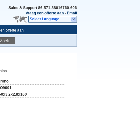
Sales & Support
86-571-88016760-606
Vraag een offerte aan
-
Email
Select Language
en offerte aan
Zoek
hina
irono
SO9001
50x3.2x2.8x160