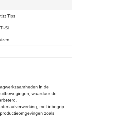
izt Tips
Ti-Si
uizen
zaagwerkzaamheden in de
spuitbewegingen, waardoor de
erbeterd.
materiaalverwerking, met inbegrip
 productieomgevingen zoals