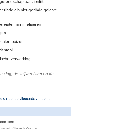
jgereedschap aanzienlijk
geribde als niet-geribde gelaste
ereisten minimaliseren
gen:
stalen buizen
k staal
ische verwerking,
rusting, de snijvereisten en de
ie snijdende vliegende zaagblad
naar ons