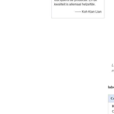
fout tijdens de productie. En de
kwaliteit is allemaal hetzelfde.
—— Koh Kian Lian
L
m
lab
Co
H
C