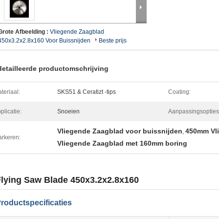
Grote Afbeelding :
Vliegende Zaagblad
450x3.2x2.8x160 Voor Buissnijden
Beste prijs
etailleerde productomschrijving
teriaal:
SKS51 & Ceratizt -tips
Coating:
plicatie:
Snoeien
Aanpassingsopties
Vliegende Zaagblad voor buissnijden
450mm Vl
,
rkeren:
Vliegende Zaagblad met 160mm boring
Flying Saw Blade 450x3.2x2.8x160
roductspecificaties