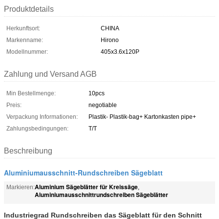
Produktdetails
Herkunftsort:
CHINA
Markenname:
Hirono
Modellnummer:
405x3.6x120P
Zahlung und Versand AGB
Min Bestellmenge:
10pcs
Preis:
negotiable
Verpackung Informationen:
Plastik- Plastik-bag+ Kartonkasten pipe+
Zahlungsbedingungen:
T/T
Beschreibung
Aluminiumausschnitt-Rundschreiben Sägeblatt
Aluminium Sägeblätter für Kreissäge
Markieren:
,
Aluminiumausschnittrundschreiben Sägeblätter
Industriegrad Rundschreiben das Sägeblatt für den Schnitt