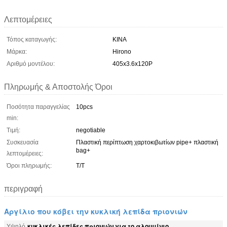
Λεπτομέρειες
Τόπος καταγωγής:
ΚΙΝΑ
Μάρκα:
Hirono
Αριθμό μοντέλου:
405x3.6x120P
Πληρωμής & Αποστολής Όροι
Ποσότητα παραγγελίας
10pcs
min:
Τιμή:
negotiable
Συσκευασία
Πλαστική περίπτωση χαρτοκιβωτίων pipe+ πλαστική
bag+
λεπτομέρειες:
Όροι πληρωμής:
T/T
περιγραφή
Αργίλιο που κόβει την κυκλική λεπίδα πριονιών
κυκλικές λεπίδες πριονιών για το αλουμίνιο
Υψηλό
,