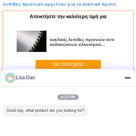
λεπίδες πριονιών αργιλίου για το κυκλικό πριόνι
Αποκτήστε την καλύτερη τιμή για
κυκλικές λεπίδες πριονιών αντι
αυλακώσεων κλονισμού
συνήθειας για την τέμνουσα
μηχανή αλουμινίου
Να συνεχίσει
Lisa Dan
Περισσότεροι
Αργίλιο που κόβει την κυκλική λεπίδα πριονιών
6:37 PM
Good day, what product are you looking for?
 χάλυβα
Ανθεκτικό αργίλιο
αργίλιο χάλυβα
Πλαστικό/αργίλιο
κυκλικές 
βει την
18 ίντσας που
405mm SKS που
κοπτών που κόβει
πριονιών 
 λεπίδα
κόβει την κυκλική
κόβει τον κυκλικό
την κυκλική
κοπή αλο
νιών
λεπίδα πριονιών
cOem βαθμού
λεπίδα πριονιών