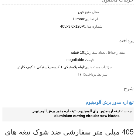
محل منبع:
چین
نام تجاری:
Hirono
شماره مدل:
405x3.6x120P
پرداخت
مقدار حداقل تعداد سفارش:
10 قطعه
قیمت:
negotiable
جزئیات بسته بندی:
لوله پلاستیکی + کیسه پلاستیکی + کیف کارتن
شرایط پرداخت:
T / T
شرح
تیغ اره مدور برش آلومینیوم
تیغه اره مدور برای آلومینیوم ، تیغه اره مدور برش آلومینیوم
برجسته:
,
aluminium cutting circular saw blades
405 میلی متر سفارشی ضد شوک تیغه های