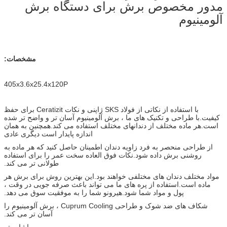
مدور مخصوص برش برای دستگاه برش
آلومینیوم
مشخصات:
405x3.6x25.4x120P
با استفاده از نکاتی از فولاد SKS ژاپنی و نکات Ceratizit برای حفظ
کیفیت.با طراحی و تکنیک های ما ، برش آلومینیوم آسان تر و واضح تر شده
است.هر ماده مختلف از دندانهای مختلف استفاده می کند.همچنین به همان
اندازه پایدار است
دیگری عادی
از طراحی منحصر به فرد زاویه دندان اطمینان حاصل کنید که هر ماده به
روشنی برش داده شود.نکات فوق العاده سخت عمر را برای استفاده
طولانی تر می کند.
مواد مختلف دندان های مختلفی خواهند بود.این بهترین روش برای برش هر
ماده است.استفاده از پره های ما می تواند باعث صرفه جویی در وقت ،
پول و مواد شما شود.هیرونو شما را به موفقیت سوق می دهد.
شکاف های ضد شوک و طراحی Cuprum Cooling ، برش آلومینیوم را
آسان تر می کند.
با ثبات تر