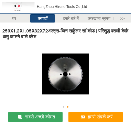
HangZhou Hirono Tools Co.,Ltd
घर
उत्पादों
हमारे बारे में
कारखाना भ्रमण
>>
250X1.2X1.05X32X72अल्ट्रा-थिन सर्कुलर सॉ ब्लेड | परिशुद्ध पतली केर्फ़
धातु काटने वाले ब्लेड
सबसे अच्छी कीमत
हमसे संपर्क करें