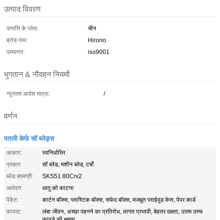
उत्पाद विवरण
उत्पत्ति के प्लेस:
चीन
ब्रांड नाम:
Hirono
प्रमाणन:
iso9001
भुगतान & नौवहन नियमों
न्यूनतम आदेश मात्रा:
/
वर्णन
पतली केर्फ सॉ ब्लेड्स
आकार:
स्वनिर्धारित
प्रकार:
सॉ ब्लेड, मशीन ब्लेड, टर्बो
ब्लेड सामग्री:
SKS51 80Crv2
आवेदन:
धातु को काटना
पैकेट:
कार्टन बॉक्स, प्लास्टिक बॉक्स, सफेद बॉक्स, मजबूत प्लाईवुड केस, पेपर कार्ड
फ़ायदा:
लंबा जीवन, अच्छा पहनने का प्रतिरोध, लागत प्रभावी, बेहतर दक्षता, उत्तम उच्च
काटने की क्षमता