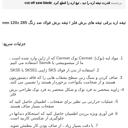
قدرت تیغه اره را دید ، تیغ اره را قطع کرد
cut off saw blade
برجسته:
,
تیغه اره برقی تیغه های برش فلز / تیغه برش فولاد ضد زنگ 285 mm 120z
جزئیات سریع:
1. مواد لبه (نوک): Cermet.نوک Cermet که از ژاپن وارد شده است ،
ما از میتسوبیشی یا Sanvik استفاده می کنیم.
2. استفاده از بدن از فولاد SKS ژاپنی.SKS51 یا SKS5.
3. صاف کردن و سنگ زنی سطح بشقاب هایی را که فاقد دیستوریتون
هستند و از ضخامت یکنواخت برخوردار هستند را تضمین می کنند.
4- زاویه منحصر به فرد نوک و شکل منحصر به فرد نوک.طراحی برش
فلز.
5- عملیات حرارتی بی نظیر برای صفحات ، اطمینان حاصل کنید که
صفحات بسیار صاف هستند.
6. فن آوری ویژه برزدن اطمینان حاصل کنید که استحکام دندانها در
جلوگیری از شکستن کاربید است.
7. با دقت بسیار زیاد ، از صاف بودن کار مطمئن شوید.