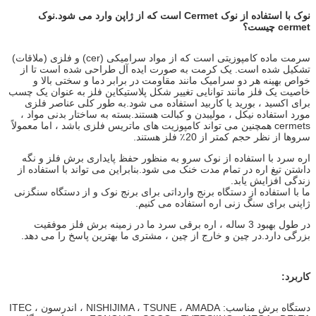
نوک با استفاده از نوک Cermet است که از ژاپن وارد می شود.نوک
cermet چیست؟
سرمت ماده کامپوزیتی است که از مواد سرامیکی (cer) و فلزی (ملاقات)
تشکیل شده است. یک کرمت به صورت ایده آل طراحی شده است تا از
خواص بهینه هر دو سرامیک مانند مقاومت در برابر دما و سختی بالا و
خاصیت یک فلز مانند توانایی تغییر شکل پلاستیکاین فلز به عنوان یک چسب
برای اکسید ، بورید یا کاربید استفاده می شود.به طور کلی عناصر فلزی
مورد استفاده نیکل ، مولیبدن و کبالت هستند.بسته به ساختار بدنی مواد ،
cermets همچنین می تواند کامپوزیت های ماتریس فلزی باشد ، اما معمولاً
سروها از نظر حجم کمتر از 20٪ فلز هستند.
اره سرد با استفاده از نوک سرو به منظور حفظ پایداری برش فلز و نگه
داشتن تیغ ​​اره در تمام مدت خنک می شود.بنابراین می تواند با استفاده از
زندگی افزایش یابد.
ما با استفاده از دستگاه برنج وارداتی برای برنج نوک و از دستگاه سنگزنی
ژاپنی برای سنگ زنی اره استفاده می کنیم.
در طول بهبود 3 ساله ، اره برقی سرد ما در زمینه برش فلز موفقیت
بزرگی دارد.در چین و خارج از چین ، مشتری ما بهترین پاسخ را می دهد.
کاربرد:
دستگاه برش مناسب: NISHIJIMA ، TSUNE ، AMADA ، اندرسون ، ITEC