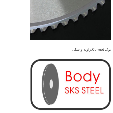
نوک Cermet.زاویه و شکل