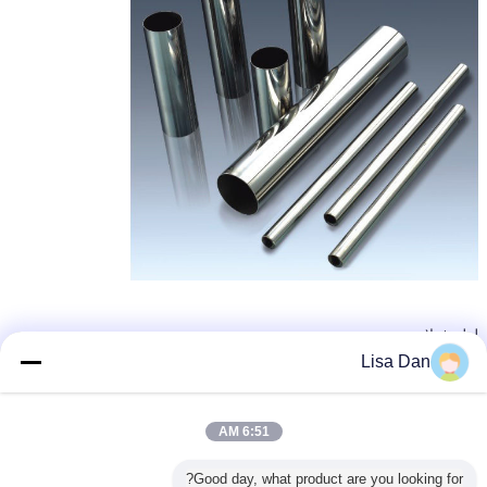
لوله فولادی
Lisa Dan
برچسب ها:
تیغه اره آلومینیومی ، تیغه اره بریده شده ، تیغه اره برقی را مشاهده می
کنید
6:51 AM
قدرت تیغه اره را دید ، تیغ اره را قطع کرد
power saw blade
,
,
Good day, what product are you looking for?