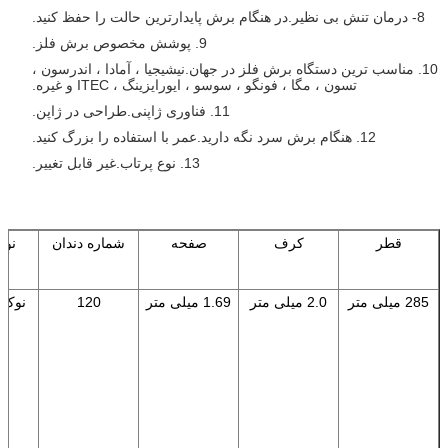
8- درمان تنش بی نظیر.در هنگام برش پایدارترین حالت را حفظ کنید.
9. پوشش مخصوص برش فلز.
10. مناسب ترین دستگاه برش فلز در جهان.نیشیجیا ، آمادا ، اندرسون ،
تسون ، مگا ، فونگو ، سوسو ، ایورایزینگ ، ITEC و غیره.
11. فناوری ژاپنی.طراحی در ژاپن.
12. هنگام برش سرد نگه دارید.عمر با استفاده را بزرگ کنید.
13. نوع پرتاب.غیر قابل تغییر.
قطر
کرف
صفحه
شماره دندان
نوع
285 میلی متر
2.0 میلی متر
1.69 میلی متر
120
نوک Cermet