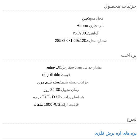
جزئیات محصول
محل منبع:
چین
نام تجاری:
Hirono
گواهی:
ISO9001
شماره مدل:
285x2.0x1.69x120z
پرداخت
مقدار حداقل تعداد سفارش:
10 قطعه
قیمت:
negotiable
جزئیات بسته بندی:
بسته بندی مورد
زمان تحویل:
25-30 روز
شرایط پرداخت:
T / T ، D / P در دید
قابلیت ارائه:
1000PCS ماهانه
شرح
پره های اره برش فلزی