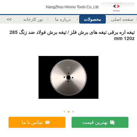
HangZhou Hirono Tools Co.,Ltd
صفحه اصلی
محصولات
درباره ما
تور کارخانه
>>
تیغه اره برقی تیغه های برش فلز / تیغه برش فولاد ضد زنگ 285
mm 120z
بهترین قیمت
تماس با ما