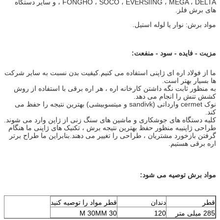
، FONGHO ، SOCO ، EVERSIING ، MEGA ، DELTA و سایر دستگاه
های برش فلز.
مواد برش: نوار یا لوله استیل.
مزیت - فایده - سود - منفعت:
ما از فولاد اره ای ژاپنی استفاده می کنیم.کیفیت بدن نسبت به سایر شرکت
ها بسیار بهتر است.
به منظور ثابت نگه داشتن کارخانه اره ، هر اره برقی با استفاده از روش
کشش تنش را انجام می دهد.
نوک cermet وارداتی (sandivk و میتسوبیشی) بهترین نتیجه را حفظ می
کند.
کلیه دستگاه های جوشکاری و ماشین های سنگ زنی از ژاپن وارد می شوند.
طراحی ژاپنیبه منظور حفظ بهترین نتیجه برش ، تکنیک های ژاپنی ما هنگام
گرفتن بازخورد مشتریان ، طراحی را تغییر می دهند.بنابراین ما طراح برتر
اره برقی هستیم.
مواد برش توصیه می شود:
قطر
دندان
قطر مواد را توصیه کنید
285 میلی متر
120
30 M 30MM