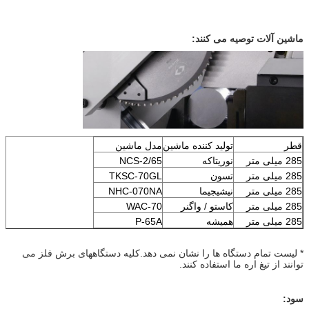
ماشین آلات توصیه می کنند:
قطر
تولید کننده ماشین
مدل ماشین
285 میلی متر
نوریتاکه
NCS-2/65
285 میلی متر
تسون
TKSC-70GL
285 میلی متر
نیشیجیما
NHC-070NA
285 میلی متر
کاستو / واگنر
WAC-70
285 میلی متر
همیشه
P-65A
* لیست تمام دستگاه ها را نشان نمی دهد.کلیه دستگاههای برش فلز می
توانند از تیغ اره ما استفاده کنند.
سود: