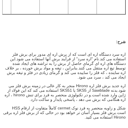
شرح:
اره سرد دستگاه اره ای است که از برش اره ای مدور برای برش فلز
استفاده می کند.نام "اره سرد" از فرآیند برش آنها استفاده می شود.این
دستگاه های اره ای گرمای حاصل از برش را به تراشه های ایجاد شده
توسط تیغ اره منتقل می کنند.بنابراین ، تیغه و مواد برش خورده ، بر خلاف
اره ساینده ، که فلز را ساییده می کند و گرمای زیادی در فلز و تیغه برش
ایجاد می کند ، سرد می شود.
اره جدید برش فلز اره Hirono منجر به کار عالی در زمینه برش فلز می
شود.بدنه Sawblade از SKS5 یا SKS51 استفاده می کند که این فولاد از
ژاپن وارد شده است.و در تکنولوژی منحصر به فرد برای تنش hirono ، اره
اره هنگامی که برش می دهد ، پاسخی پایدار و ساکت دارد.
شکل و زاویه منحصر به فرد نوک cermet کاملاً متفاوت از ارقام HSS
است.برش فلز بسیار آسان تر خواهد بود در حالی که از برش فلز اره برقی
Hirono استفاده می کنید.