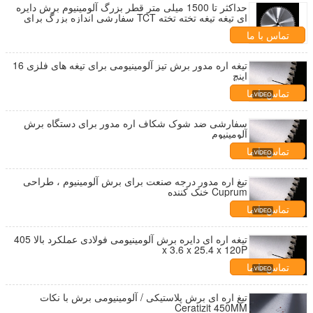
حداکثر تا 1500 میلی متر قطر بزرگ آلومینیوم برش دایره
ای تیغه تیغه تخته تخته TCT سفارشی اندازه بزرگ برای
خروجی آلومینیوم، پروفایل، برش صفحه
تماس با ما
تیغه اره مدور برش تیز آلومینیومی برای تیغه های فلزی 16
اینچ
تماس با ما
سفارشی ضد شوک شکاف اره مدور برای دستگاه برش
آلومینیوم
تماس با ما
تیغ اره مدور درجه صنعت برای برش آلومینیوم ، طراحی
Cuprum خنک کننده
تماس با ما
تیغه اره ای دایره برش آلومینیومی فولادی عملکرد بالا 405
x 3.6 x 25.4 x 120P
تماس با ما
تیغ اره ای برش پلاستیکی / آلومینیومی برش با نکات
Ceratizit 450MM