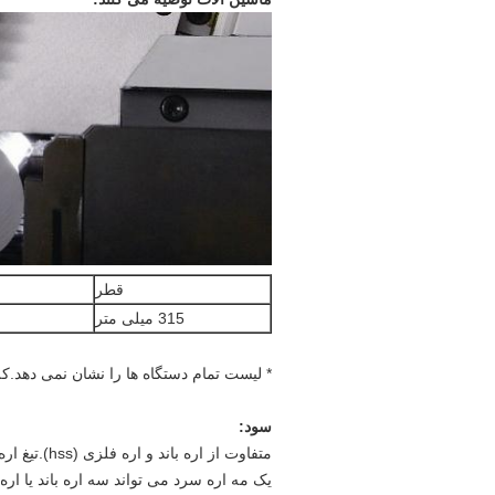
قطر
315 میلی متر
* لیست تمام دستگاه ها را نشان نمی دهد.کلی
سود:
متفاوت از اره باند و اره فلزی (hss).تیغ اره سرد به شما سود زیادی می بخشد.
یک مه اره سرد می تواند سه اره باند یا اره