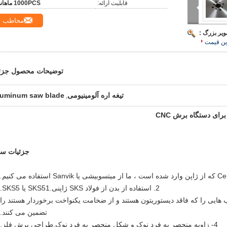
قابلیت ارائه:
1000PCS ماهانه
مخاطب
ویر بزرگ :
ین قیمت
توضیحات محصول جزئ
تیغه اره آلومینیومی
luminum saw blade
,
رای دستگاه برش CNC
جزئیات سر
2. استفاده از بدن از فولاد SKS ژاپنی.SKS51 یا SKS5.
یی را که فاقد دیستوریتون هستند و از ضخامت یکنواخت برخوردار هستند را
تضمین می کنند.
4- زاویه منحصر به فرد نوک و شکل منحصر به فرد نوک.طراحی برش فلز.