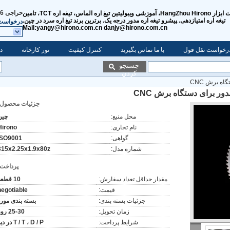
حراجی
016760-606
شرکت ابزار HangZhou Hirono، آموزشی ویبولیتین تیغ ​​اره الماس، تیغه اره TCT، تامین
تیغه اره امتیازدهی. پیشرو تیغه اره مدور درجه یک. برترین برند تیغ اره سرد در چین.
درخواست 
Mail:yangy@hirono.com.cn danjy@hirono.com.cn
رخواست نقل قول
با ما تماس بگیرید
کنترل کیفیت
تور کارخانه
در
جستجو
کردن
اه برش CNC
ور برای دستگاه برش CNC
جزئیات محصول:
محل منبع:
چین
نام تجاری:
Hirono
گواهی:
ISO9001
شماره مدل:
315x2.25x1.9x80z
پرداخت:
مقدار حداقل تعداد سفارش:
10 قطعه
قیمت:
negotiable
جزئیات بسته بندی:
بسته بندی مورد
زمان تحویل:
25-30 روز
شرایط پرداخت:
T / T ، D / P در دید