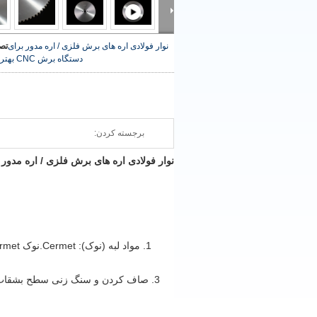
نوار فولادی اره های برش فلزی / اره مدور برای
تص
دستگاه برش CNC
بهتر
برجسته کردن:
نوار فولادی اره های برش فلزی / اره مدور ب
1. مواد لبه (نوک): Cermet.نوک Cermet که از ژاپن وارد شده است ، ما از میتسوبیشی یا Sanvik استفاده می کنیم.
3. صاف کردن و سنگ زنی سطح بشقاب ها