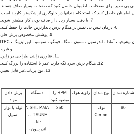
7. با دقت بسیار زیاد ، از صاف بودن کار مطمئن شوید.
8- درمان تنش بی نظیر.در هنگام برش پایدارترین حالت را حفظ کنید.
9. پوشش مخصوص برش فلز.
10. مناسب ترین دستگاه برش فلز در جهان.نیشیجیا ، آمادا ، اندرسون ، تسون ، مگا ، فونگو ، سوسو ، ایورایزینگ ، ITEC
و غیره.
11. فناوری ژاپنی.طراحی در ژاپن.
12. هنگام برش سرد نگه دارید.عمر با استفاده را بزرگ کنید.
13. نوع پرتاب.غیر قابل تغییر.
ماره دندان
نوع دندان
زاویه هوک
RPM را
دستگاه
برش دادن
توصیه کنید
مواد
80
نوک
250
NISHIJIAMA
لوله یا نوار
Cermet
، TSUNE ،
استیل
دلتا ،
اندرسون ،