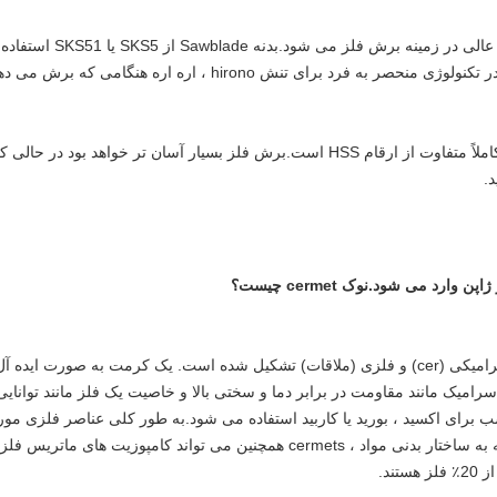
اره جدید برش فلز اره Hirono منجر به کار عالی در زمینه برش فلز می شود.بدنه e
کند که این فولاد از ژاپن وارد شده است.و در تکنولوژی منحصر به فرد برای تنش hirono ، اره اره هنگامی که بر
شکل و زاویه منحصر به فرد نوک cermet کاملاً متفاوت از ارقام HSS است.برش فلز بسیار آسان تر خواهد بود در حا
سرمت ماده کامپوزیتی است که از مواد سرامیکی (cer) و فلزی (ملاقات) تشکیل شده است. یک کرمت به صورت ایده آ
امیک مانند مقاومت در برابر دما و سختی بالا و خاصیت یک فلز مانند توانایی
ب برای اکسید ، بورید یا کاربید استفاده می شود.به طور کلی عناصر فلزی مور
استفاده نیکل ، مولیبدن و کبالت هستند.بسته به ساختار بدنی مواد ، cermets همچنین می تواند کامپوزیت های ماتریس 
ند.