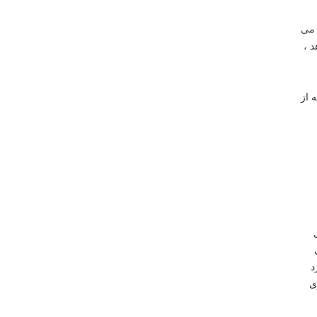
Sawblad از SKS5 یا SKS51 استفاده می
ش می دهد ،
لی که از
ل
د
فلزی