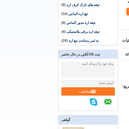
تیغه های نازک کرف اره
(9)
تیغ اره الماس
(16)
تیغه اره مدور الماس
(8)
تیغه اره برقی پلاستیکی
(4)
یات
به ثمر رساندن تیغ ​​اره
(28)
a
چت IM آنلاین در حال حاضر
یع:
مخاطب
گواهی