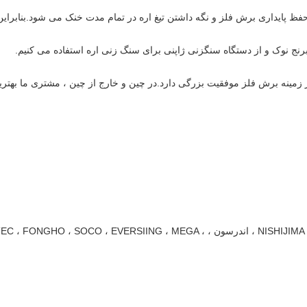
فظ پایداری برش فلز و نگه داشتن تیغ ​​اره در تمام مدت خنک می شود.بنابراین
ی برنج نوک و از دستگاه سنگزنی ژاپنی برای سنگ زنی اره استفاده می کنیم.
ی سرد ما در زمینه برش فلز موفقیت بزرگی دارد.در چین و خارج از چین ، مشتری ما بهتر
دستگاه برش مناسب: NISHIJIMA ، TSUNE ، AMADA ، اندرسون ، TEC ، FONGHO ، SOCO ، EVERSIING ، MEGA