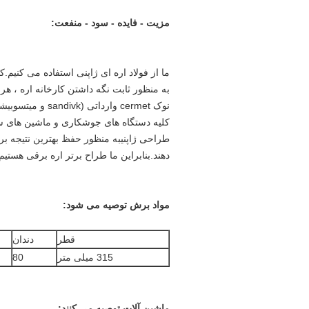
مزیت - فایده - سود - منفعت:
ما از فولاد اره ای ژاپنی استفاده می کنیم
به منظور ثابت نگه داشتن کارخانه اره ، ه
نوک cermet وارداتی (sandivk و میتسوبیشی) بهترین نتیجه را حفظ می کند.
کلیه دستگاه های جوشکاری و ماشین های سن
طراحی ژاپنیبه منظور حفظ بهترین نتیجه بر
دهند.بنابراین ما طراح برتر اره برقی هستیم
مواد برش توصیه می شود:
قطر
دندان
315 میلی متر
80
ماشین آلات توصیه می کنند: