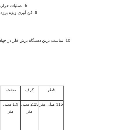
5- عملیات حرارتی بی نظیر برای صفحات ، اطمینان حاصل کنید که صفحات بسیار صاف هستند.
6. فن آوری ویژه برزدن اطمینان حاصل کنید که استحکام دندانها در جلوگیری از شکستن کاربید است.
قطر
کرف
صفحه
ش
315 میلی متر
2.25 میلی
1.9 میلی
متر
متر