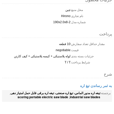
محل منبع:
چین
نام تجاری:
Hirono
شماره مدل:
190x2.0x8-2
پرداخت
مقدار حداقل تعداد سفارش:
10 قطعه
قیمت:
negotiable
جزئیات بسته بندی:
لوله پلاستیکی + کیسه پلاستیکی + کیف کارتن
شرایط پرداخت:
T / T
شرح
به ثمر رساندن تیغ ​​اره
تیغه اره مدور الماس، تیغ اره صنعتی، تیغه اره برقی قابل حمل امتیاز دهی
برجسته:
,
scoring portable electric saw blade
industrial saw blades
,