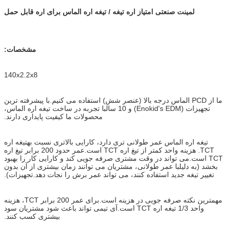
لمینت صنعتی امتیاز اره تیغه / تیغه اره الماس برای اره قابل حمل
مشخصات:
140x2.2x8
ما از PCD الماس درجه بالا (عنصر شش) استفاده می کنیم.با پیشرفته ترین
تجهیزات (Enokid's EDM) و 10 سال
با تجربه در ساخت تیغه اره الماس،
محصولات ما کیفیت پایداری دارند.
تیغه اره الماس عمر طولانی تری دارد، کارایی بالاتری نسبت به
تیغه اره
TCT. هزینه واحد کمتر از تیغ اره TCT است.
عمر حدود 200 برابر تیغ اره
TCT است.می تواند در وقت مشتری صرفه جویی کند و کارایی کار را بهبود
بخشد (به دلیل
با عمر طولانی، مشتریان می توانند زمان بیشتری از آن بدون
تغییر تیغه جدید استفاده کنند، می تواند عمر برش را نجات دهد.
تجهیزات).
مهمترین نکته صرفه جویی در هزینه است.برای عمر 200 برابر TCT، هزینه
واحد 1/3 تیغه اره TCT است.آی تی
می تواند باعث شود مشتریان سود
بیشتری کسب کنند.