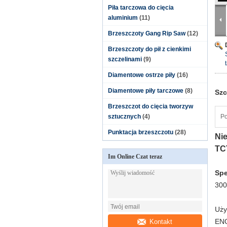
Piła tarczowa do cięcia
aluminium
(11)
Brzeszczoty Gang Rip Saw
(12)
Brzeszczoty do pił z cienkimi
szczelinami
(9)
Diamentowe ostrze piły
(16)
Diamentowe piły tarczowe
(8)
Szc
Brzeszczot do cięcia tworzyw
sztucznych
(4)
Po
Punktacja brzeszczotu
(28)
Ni
TC
Im Online Czat teraz
Spe
300
Uży
ENO
Kontakt