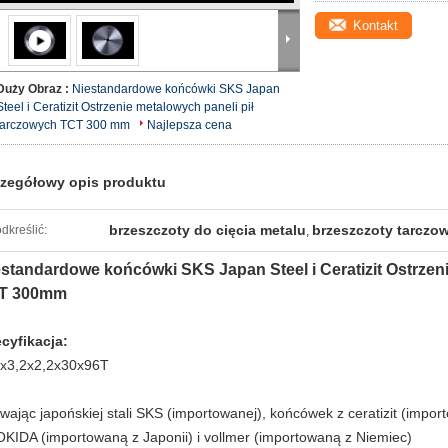
Kontakt
Duży Obraz :
Niestandardowe końcówki SKS Japan
Steel i Ceratizit Ostrzenie metalowych paneli pił
tarczowych TCT 300 mm
Najlepsza cena
zegółowy opis produktu
brzeszczoty do cięcia metalu
brzeszczoty tarczo
dkreślić:
,
estandardowe końcówki SKS Japan Steel i Ceratizit Ostrze
T 300mm
cyfikacja:
x3,2x2,2x30x96T
wając japońskiej stali SKS (importowanej), końcówek z ceratizit (impor
KIDA (importowaną z Japonii) i vollmer (importowaną z Niemiec)