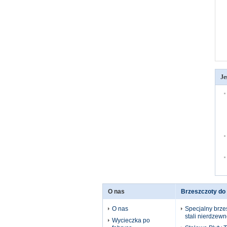
Je
O nas
Brzeszczoty do 
O nas
Specjalny brze
stali nierdzewn
Wycieczka po