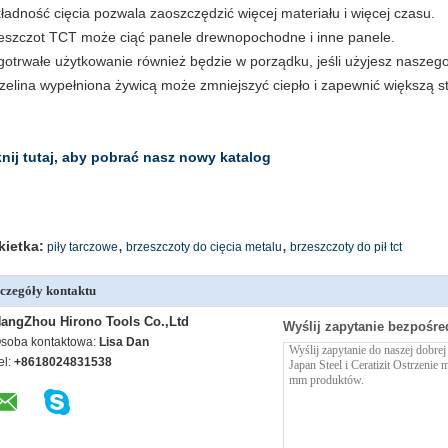
ładność cięcia pozwala zaoszczędzić więcej materiału i więcej czasu.
eszczot TCT może ciąć panele drewnopochodne i inne panele.
gotrwałe użytkowanie również będzie w porządku, jeśli użyjesz naszeg
zelina wypełniona żywicą może zmniejszyć ciepło i zapewnić większą st
knij tutaj, aby pobrać nasz nowy katalog
,
,
kietka:
piły tarczowe
brzeszczoty do cięcia metalu
brzeszczoty do pił tct
czegóły kontaktu
angZhou Hirono Tools Co.,Ltd
Wyślij zapytanie bezpośre
soba kontaktowa:
Lisa Dan
el:
+8618024831538