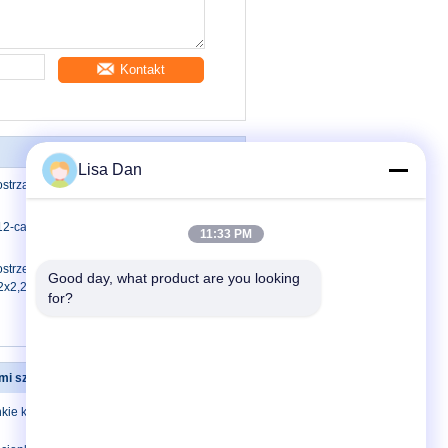
Kontakt
Lisa Dan
strzałka do pił tarczowych TCT o
2-calowe ostrzenie pił metalowych do
11:33 PM
strzenie pił tarczowych SKS Japan
Good day, what product are you looking 
,2x2,2x30x96T
for?
imi szczelinami
Skontaktuj się z nami
nkie kręgowe
Skontaktuj się z
nami