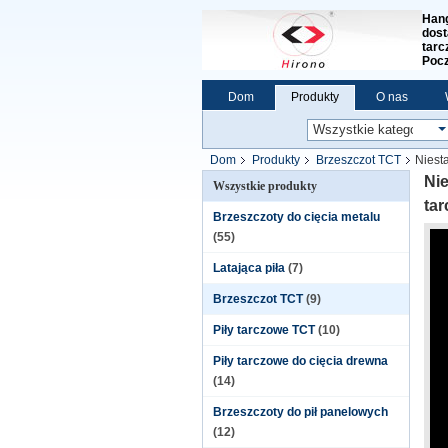
Hang
dost
tarc
Pocz
Dom
Produkty
O nas
Dom
Produkty
Brzeszczot TCT
Niest
Nie
Wszystkie produkty
ta
Brzeszczoty do cięcia metalu
(55)
Latająca piła
(7)
Brzeszczot TCT
(9)
Piły tarczowe TCT
(10)
Piły tarczowe do cięcia drewna
(14)
Brzeszczoty do pił panelowych
(12)