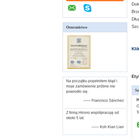
Dok
Brz
Dłu
Szc
Orzecznictwo
Kli
Ety
Na początku popełniłem błąd i
moje zamówienie próbne nie
Sz
powiodło się.
H
—— Francisco Sánchez
O
T
Z firmą Hirono współpracuję od
około 5 lat.
—— Koh Kian Lian