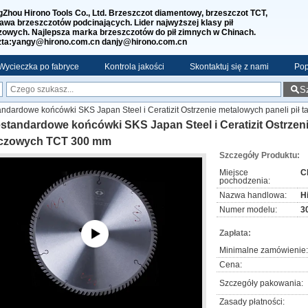
Zhou Hirono Tools Co., Ltd. Brzeszczot diamentowy, brzeszczot TCT,
awa brzeszczotów podcinających. Lider najwyższej klasy pił
zowych. Najlepsza marka brzeszczotów do pił zimnych w Chinach.
ta:yangy@hirono.com.cn danjy@hirono.com.cn
Wycieczka po fabryce
Kontrola jakości
Skontaktuj się z nami
Pop
S
andardowe końcówki SKS Japan Steel i Ceratizit Ostrzenie metalowych paneli pił
standardowe końcówki SKS Japan Steel i Ceratizit Ostrzeni
rczowych TCT 300 mm
Szczegóły Produktu:
Miejsce
C
pochodzenia:
Nazwa handlowa:
H
Numer modelu:
3
Zapłata:
Minimalne zamówienie:
Cena:
Szczegóły pakowania:
Zasady płatności: