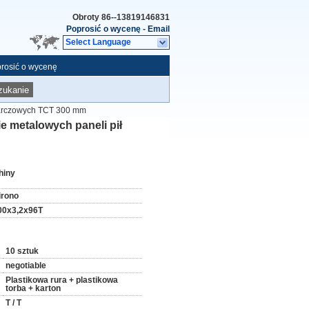
Obroty
86--13819146831
Poprosić o wycenę
-
Email
Select Language
rosić o wycenę
zukanie
 tarczowych TCT 300 mm
e metalowych paneli pił
hiny
irono
00x3,2x96T
10 sztuk
negotiable
Plastikowa rura + plastikowa
torba + karton
T / T