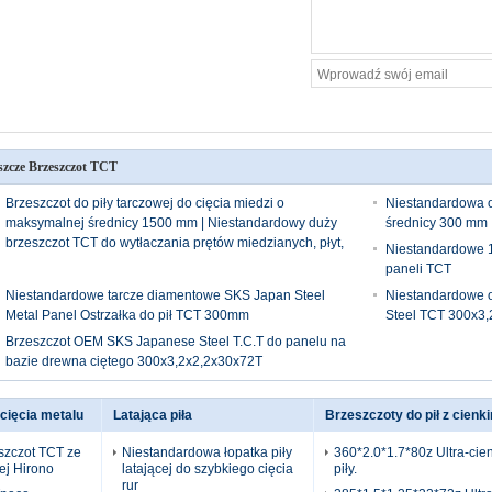
szcze Brzeszczot TCT
Brzeszczot do piły tarczowej do cięcia miedzi o
Niestandardowa o
maksymalnej średnicy 1500 mm | Niestandardowy duży
średnicy 300 mm
brzeszczot TCT do wytłaczania prętów miedzianych, płyt,
Niestandardowe 1
profili i stopów
paneli TCT
Niestandardowe tarcze diamentowe SKS Japan Steel
Niestandardowe o
Metal Panel Ostrzałka do pił TCT 300mm
Steel TCT 300x3
Brzeszczot OEM SKS Japanese Steel T.C.T do panelu na
bazie drewna ciętego 300x3,2x2,2x30x72T
cięcia metalu
Latająca piła
Brzeszczoty do pił z cienk
szczot TCT ze
Niestandardowa łopatka piły
360*2.0*1.7*80z Ultra-cie
ej Hirono
latającej do szybkiego cięcia
piły.
rur