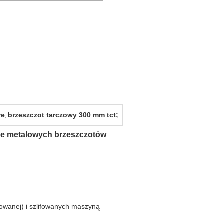
we
brzeszczot tarczowy 300 mm tct;
,
nie metalowych brzeszczotów
towanej) i szlifowanych maszyną