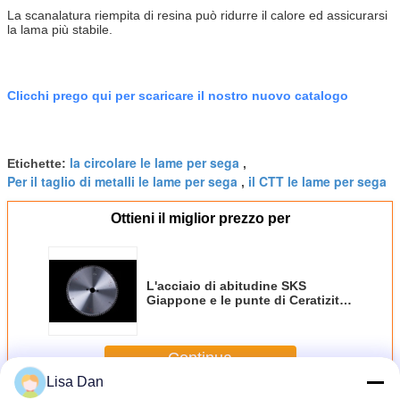
La scanalatura riempita di resina può ridurre il calore ed assicurarsi
la lama più stabile.
Clicchi prego qui per scaricare il nostro nuovo catalogo
la circolare le lame per sega
Etichette:
,
Per il taglio di metalli le lame per sega
il CTT le lame per sega
,
Ottieni il miglior prezzo per
L'acciaio di abitudine SKS
Giappone e le punte di Ceratizit
che affilano il CTT del pannello
del metallo le lame per sega
300mm
Continua
Lisa Dan