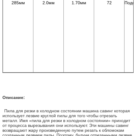
285мм
2.0мм
1.70мм
72
Подс
Описание:
Пила для резки в холодном состоянии машина савинг которая
использует лезвие круглой пилы для того чтобы отрезать
металл. Имя «пила для резки в холодном состоянии» приходит
от процесса вырезывания они используют. Эти машины савинг
возвращают жару произведенную путем резать к обломокам
созданным лезвием пилы. Поэтому, будучи отрезанными лезвие