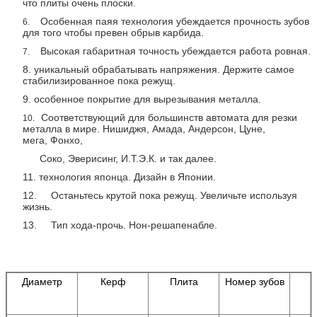
что плиты очень плоски.
Особенная паяя технология убеждается прочность зубов
6.
для того чтобы превен обрыв карбида.
Высокая габаритная точность убеждается работа ровная.
7.
8. уникальный обрабатывать напряжения. Держите самое
стабилизированное пока режущ.
9. особенное покрытие для вырезывания металла.
Соответствующий для большинств автомата для резки
10.
металла в мире. Нишиджя, Амада, Андерсон, Цуне,
мега, Фонхо,
Соко, Эверисинг, И.Т.Э.К. и так далее.
11. технология японца. Дизайн в Японии.
12. Останьтесь крутой пока режущ. Увеличьте используя
жизнь.
13. Тип хода-прочь. Нон-решапенабле.
Диаметр
Керф
Плита
Номер зубов