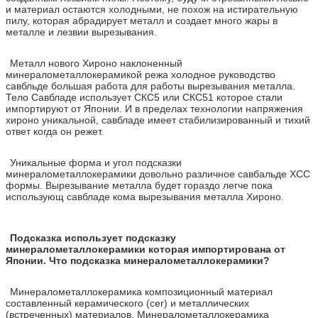
и материал остаются холодными, не похож на истирательную
пилу, которая абрадирует металл и создает много жары в
металле и лезвии вырезывания.
Металл нового Хироно наклоненный
минералометаллокерамикой режа холодное руководство
савбльде большая работа для работы вырезывания металла.
Тело Савбладе использует СКС5 или СКС51 которое стали
импортируют от Японии. И в пределах технологии напряжения
хироно уникальной, савбладе имеет стабилизированный и тихий
ответ когда он режет.
Уникальные форма и угол подсказки
минералометаллокерамики довольно различное савбальде ХСС
формы. Вырезывание металла будет гораздо легче пока
использующ савбладе кома вырезывания металла Хироно.
Подсказка использует подсказку
минералометаллокерамики которая импортирована от
Японии. Что подсказка минералометаллокерамики?
Минералометаллокерамика композиционный материал
составленный керамического (cer) и металлических
(встреченных) материалов. Минералометаллокерамика