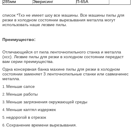
285мм
Эверисинг
П-65А
список *Тхэ не имеет шоу все машины. Все машины пилы для
резки в холодном состоянии вырезывания металла могут
использовать наше лезвие пилы.
Преимущество:
Отличающийся от пила ленточнопильного станка и металла
(хсс). Лезвие пилы для резки в холодном состоянии передаст
вам серии преимущества.
Одна консервная банка махине пилы для резки в холодном
состоянии заменяет 3 ленточнопильные станки или савмачинес
металла.
Меньше сапсе
1.
Меньше работы
2.
Меньше загрязнения окружающей среды
3.
Меньше каптял издержек
4.
недорогой в отрезок
5.
Сохранение времени вырезывания.
6.