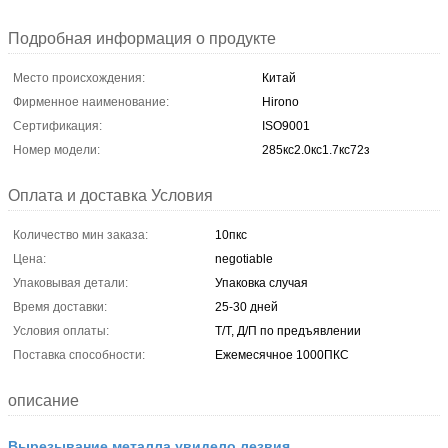
Подробная информация о продукте
Место происхождения:
Китай
Фирменное наименование:
Hirono
Сертификация:
ISO9001
Номер модели:
285кс2.0кс1.7кс72з
Оплата и доставка Условия
Количество мин заказа:
10пкс
Цена:
negotiable
Упаковывая детали:
Упаковка случая
Время доставки:
25-30 дней
Условия оплаты:
Т/Т, Д/П по предъявлении
Поставка способности:
Ежемесячное 1000ПКС
описание
Вырезывание металла увидело лезвия