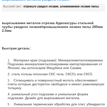
отрежьте увидел лезвие
алюминиевое лезвие пилы
Высокий свет:
,
вырезывание металла отрезка Адвокатуры стальной
трубы увидело лезвия/промышленное лезвие пилы 285мм
2.0мм
Быстрая деталь:
Материал края (подсказки): Минералометаллокерамика.
1.
Подсказка минералометаллокерамики импортированная от
Японии, мы используем Мицубиси или Санвик.
2. сталь пользы японская СКС тела. СКС51 или СКС5.
Сплющивать и поверхностный молоть обеспечивают
3.
плиты которые дисторитон свободное и имеют равномерную
толщину.
4. уникальный угол подсказки и уникальная форма
подсказки. Дизайн для вырезывания металла.
Уникальная термическая обработка для плит, убеждается
5.