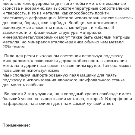
идеально конструирована для того чтобы иметь оптимальные
свойства и асерамик, как высокотемпературные сопротивление
и твердость, и то из металла, как способность пройти
пластиковую деформацию. Металл использован как связыватель
для окиси, борида, или карбида. Вообще, металлические
используемые элементы никель, молибден, и кобальт. В
зависимости от физической структуры материала,
минералометаллокерамики могут также быть смесями матрицы
металла, но минералометаллокерамики обычно чем металл
20% томом.
Пила для резки в холодном состоянии используя подсказку
минералометаллокерамики держа стабильность вырезывания
металла и держит все время лезвия пилы крутое. Так она может
повышения используя жизнь.
Мы используя импортированную паяя машину для паять
подсказку и использования японского шлифовального станка
для молоть савбладе.
Во время 3 год улучшая, наш холодный хранят савбладе имеет
больший успех на вырезывании металла, который. В фарфоре и
из фарфора, наш клиент дает нам самый лучший ответ.
Применение: