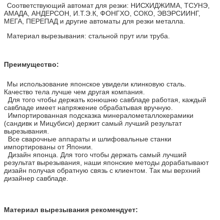
Соответствующий автомат для резки: НИСХИДЖИМА, ТСУНЭ,
АМАДА, АНДЕРСОН, И.Т.Э.К, ФОНГХО, СОКО, ЭВЭРСИИНГ,
МЕГА, ПЕРЕПАД и другие автоматы для резки металла.
Материал вырезывания: стальной прут или труба.
Преимущество:
Мы использование японское увидели клинковую сталь.
Качество тела лучше чем другая компания.
Для того чтобы держать конюшню савбладе работая, каждый
савбладе имеет напряжение обрабатывая вручную.
Импортированная подсказка минералометаллокерамики
(сандивк и Мицубиси) держит самый лучший результат
вырезывания.
Все сварочные аппараты и шлифовальные станки
импортированы от Японии.
Дизайн японца. Для того чтобы держать самый лучший
результат вырезывания, наши японские методы дорабатывают
дизайн получая обратную связь с клиентом. Так мы верхний
дизайнер савбладе.
Материал вырезывания рекомендует: