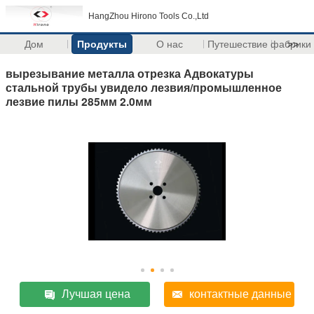
HangZhou Hirono Tools Co.,Ltd
Дом
Продукты
О нас
Путешествие фабрики
>>
вырезывание металла отрезка Адвокатуры
стальной трубы увидело лезвия/промышленное
лезвие пилы 285мм 2.0мм
Лучшая цена
контактные данные