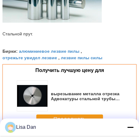
Стальной прут.
алюминиевое лезвие пилы
Бирки:
,
отрежьте увидел лезвие
лезвие пилы силы
,
Получить лучшую цену для
вырезывание металла отрезка
Адвокатуры стальной трубы
увидело лезвия/промышленное
лезвие пилы 285мм 2.0мм
Продолжать
Lisa Dan
Вырезывание металла увидело лезвия
Больше