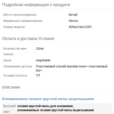
Подробная информация о продукте
Место происхождения:
Китай
Фирменное наименование:
Hirono
Номер модели:
405кс3.6кс120П
Оплата и доставка Условия
Количество мин
10пкс
заказа:
Цена:
negotiable
Упаковывая детали:
Пластиковый случай коробки пипе+ пластиковый
баг+
Условия оплаты:
Т/Т
описание
Алюминиевое лезвие круглой пилы вырезывания
лезвия круглой пилы для алюминия
Высокий
,
алюминиевые лезвия круглой пилы вырезывания
свет: