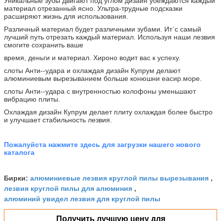
Уникальные зубы двигают под углом дизайн убеждаются каждый
материал отрезанный ясно. Ультра-трудные подсказки
расширяют жизнь для использования.
Различный материал будет различными зубами. Итˊс самый
лучший путь отрезать каждый материал. Используя наши лезвия
смогите сохранить ваше
время, деньги и материал. Хироно водит вас к успеху.
слоты Анти--удара и охлаждая дизайн Купрум делают
алюминиевым вырезыванием больше конюшни еасир.море.
слоты Анти--удара с внутренностью колофоны уменьшают
вибрацию плиты.
Охлаждая дизайн Купрум делает плиту охлаждая более быстро
и улучшает стабильность лезвия.
Пожалуйста нажмите здесь для загрузки нашего нового
каталога
алюминиевые лезвия круглой пилы вырезывания
Бирки:
,
лезвия круглой пилы для алюминия
,
алюминий увидел лезвия для круглой пилы
Получить лучшую цену для